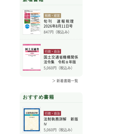
税務・経営
旬刊 速報税理
2026年8月11日号
847
円（税込み）
行政・自治
国土交通省機構関係
法令集 令和８年版
5,060
円（税込み）
＞ 新着書籍一覧
おすすめ書籍
行政・自治
法制執務詳解 新版
Ⅳ
5,060
円（税込み）