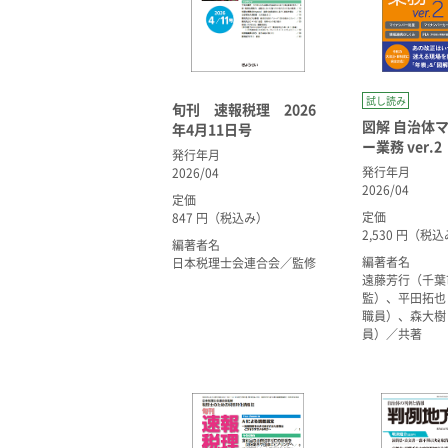
試し読み
旬刊 速報税理 2026
図解 自治体
年4月11日号
ー業務 ver.2
発行年月
発行年月
2026/04
2026/04
定価
定価
847 円（税込み）
2,530 円（税
編著者名
編著者名
日本税理士会連合会／監修
遠藤芳行（千葉
監）、平田拓也
職員）、森大樹
員）／共著