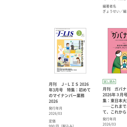
編著者名
ぎょうせい／編
試し読み
月刊 Ｊ−ＬＩＳ 2026
月刊 ガバ
年3月号 特集：初めて
2026年３
のマイナンバー業務
集：東日本大
2026
──これまで
発行年月
て、これから
2026/03
発行年月
定価
2026/03
990 円（税込み）