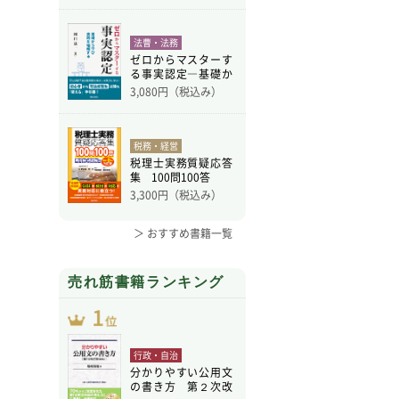
法曹・法務
ゼロからマスターす
る事実認定―基礎か
ら学
3,080
円（税込み）
税務・経営
税理士実務質疑応答
集 100問100答
3,300
円（税込み）
＞ おすすめ書籍一覧
売れ筋書籍ランキング
行政・自治
分かりやすい公用文
の書き方 第２次改