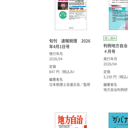
試し読み
旬刊 速報税理 2026
判例地方自治 
年4月1日号
４月号
発行年月
2026/04
発行年月
2026/04
定価
847 円（税込み）
定価
3,190 円（税
編著者名
日本税理士会連合会／監修
編著者名
地方自治判例研