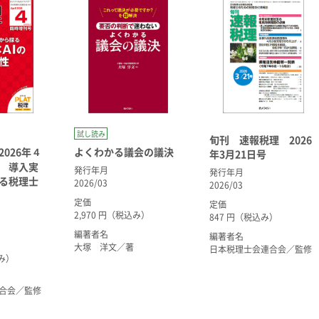
試し読み
旬刊 速報税理 2026
026年４
よくわかる議会の議決
年3月21日号
 導入実
発行年月
発行年月
る税理士
2026/03
2026/03
定価
定価
2,970 円（税込み）
847 円（税込み）
編著者名
編著者名
大塚 洋文／著
日本税理士会連合会／監修
込み）
合会／監修