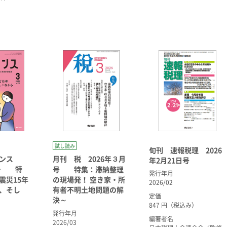
試し読み
旬刊 速報税理 2026
ナンス
月刊 税 2026年３月
年2月21日号
月号 特
号 特集：滞納整理
発行年月
震災15年
の現場発！ 空き家・所
2026/02
、そし
有者不明土地問題の解
定価
決～
847 円（税込み）
発行年月
編著者名
2026/03