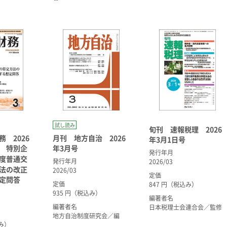
試し読み
旬刊 速報税理 2026
 2026
月刊 地方自治 2026
年3月1日号
 特別企
年3月号
発行年月
度普通交
発行年月
2026/03
法の改正
2026/03
定価
定問答
定価
847 円（税込み）
935 円（税込み）
編著者名
編著者名
日本税理士会連合会／監修
地方自治制度研究会／編
込み）