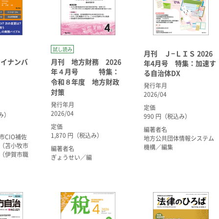
試し読み
月刊 Ｊ−ＬＩＳ 2026
マイナンバ
月刊 地方財務 2026
年4月号 特集：加速す
年４月号 特集：
る自治体DX
令和８年度 地方財政
発行年月
対策
2026/04
発行年月
定価
2026/04
込み）
990 円（税込み）
定価
編著者名
1,870 円（税込み）
市CIO補佐
地方公共団体情報システム
（苫小牧市
機構／編集
編著者名
（伊賀市職
ぎょうせい／編