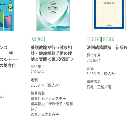
試し読み
おすすめ
試し読み
ナンス
養護教諭が行う健康相
法制執務詳解 新版Ⅳ
月号 特
談・健康相談活動の理
発行年月
論と実践＜第5次改訂＞
3.0──
2026/04
の地方自
発行年月
定価
2026/04
5,060 円（税込み）
定価
編著者名
3,300 円（税込み）
石毛 正純／著
編著者名
込み）
編集代表／大沼久美子
編集協力／鎌塚優子・遠藤
伸子
監修／三木とみ子