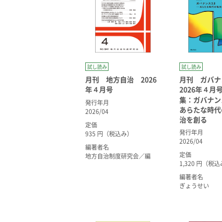
試し読み
試し読み
月刊 地方自治 2026
月刊 ガバ
年４月号
2026年４
集：ガバナンス
発行年月
あらたな時代
2026/04
治を創る
定価
発行年月
935 円（税込み）
2026/04
編著者名
定価
地方自治制度研究会／編
1,320 円（税
編著者名
ぎょうせい