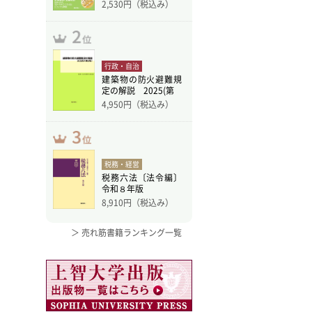
訂版
2,530
円（税込み）
行政・自治
建築物の防火避難規
定の解説 2025(第
4,950
円（税込み）
税務・経営
税務六法〔法令編〕
令和８年版
8,910
円（税込み）
＞ 売れ筋書籍ランキング一覧