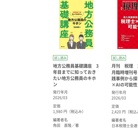
試し読み
試し読み
地方公務員基礎講座 3
月刊 税理 2
年目までに知っておき
月臨時増刊号
たい地方公務員のキホ
践事例から探
ン
×AIの可能性
発行年月
発行年月
2026/03
2026/03
定価
定価
1,980 円（税込み）
2,420 円（税
編著者名
編著者名
角田 直隆／著
日本税理士会連