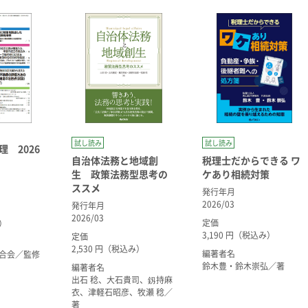
試し読み
試し読み
 2026
自治体法務と地域創
税理士だからできる ワ
生 政策法務型思考の
ケあり相続対策
ススメ
発行年月
2026/03
発行年月
2026/03
定価
み）
3,190 円（税込み）
定価
2,530 円（税込み）
編著者名
合会／監修
鈴木豊・鈴木崇弘／著
編著者名
出石 稔、大石貴司、釼持麻
衣、津軽石昭彦、牧瀬 稔／
著