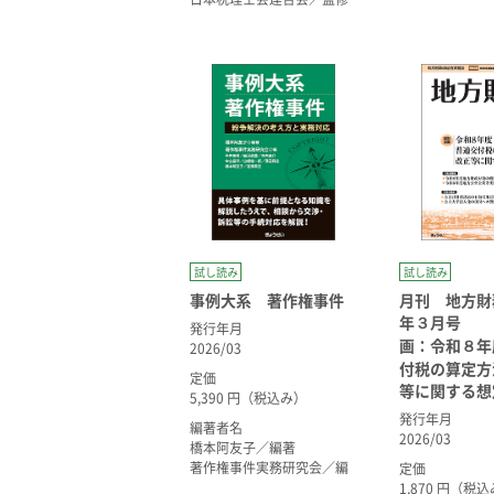
試し読み
試し読み
事例大系 著作権事件
月刊 地方財務
年３月号
発行年月
画：令和８年
2026/03
付税の算定方
定価
等に関する想
5,390 円（税込み）
発行年月
編著者名
2026/03
橋本阿友子／編著
著作権事件実務研究会／編
定価
1,870 円（税