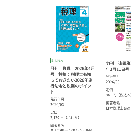
試し読み
旬刊 速報税理
月刊 税理 2026年4月
年3月11日号
号 特集：税理士も知
発行年月
っておきたい2026年施
2026/03
行法令と税務のポイン
定価
ト
847 円（税込
発行年月
編著者名
2026/03
日本税理士会連
定価
2,420 円（税込み）
編著者名
日本税理士会連合会／監修