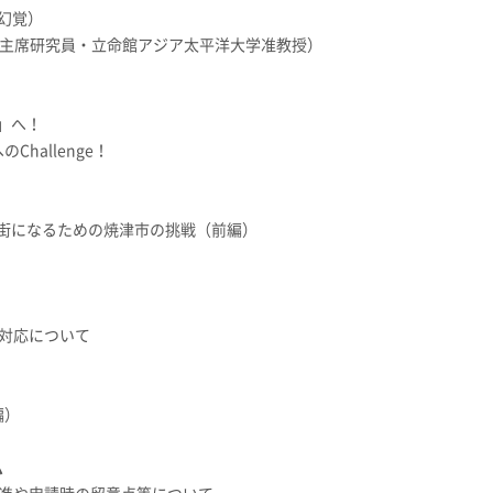
（幻覚）
所主席研究員・立命館アジア太平洋大学准教授）
」へ！
hallenge！
街になるための焼津市の挑戦（前編）
の対応について
編）
ム