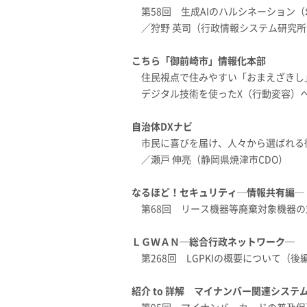
第58回 生成AIのハルシネーション
／狩野 英司（行政情報システム研究
こちら「御前崎市」情報化本部
住民視点で住みやすい「おまえざきし
デジタル技術を使ったX（行動変容）へのC
自治体DXナビ
市民に喜びを届け、人々から選ばれる
／瀬戸 伸亮（静岡県焼津市CDO）
なるほど！セキュリティ─情報共有編─
第68回 リース機器等廃棄対象機器
ＬＧＷＡＮ─総合行政ネットワーク─
第268回 LGPKIの概要について（後
紹介 to 詳解 マイナンバー関連システ