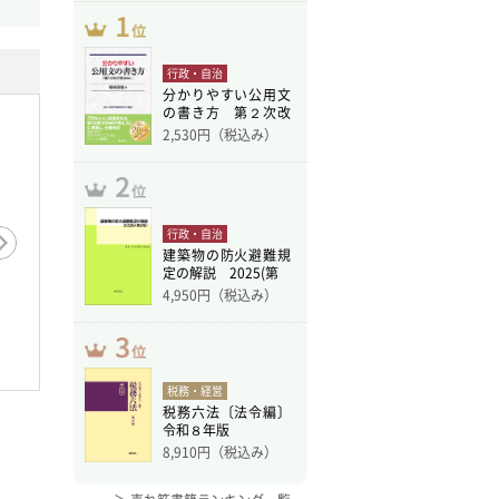
行政・自治
分かりやすい公用文
の書き方 第２次改
訂版
2,530
円（税込み）
行政・自治
建築物の防火避難規
定の解説 2025(第
4,950
円（税込み）
月刊 Ｊ−ＬＩＳ 2026年4
刊 Ｊ−ＬＩＳ 2026年5
月刊 Ｊ−
月号 特集：加速する自治
号 特集：AI活用で広が
月号 特
体DX
自…
ナンバ…
税務・経営
税務六法〔法令編〕
令和８年版
8,910
円（税込み）