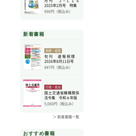
月刊 Ｊ−ＬＩＳ
2025年2月号 特集
990
円（税込み）
新着書籍
税務・経営
旬刊 速報税理
2026年8月11日号
847
円（税込み）
行政・自治
国土交通省機構関係
法令集 令和８年版
5,060
円（税込み）
＞ 新着書籍一覧
おすすめ書籍