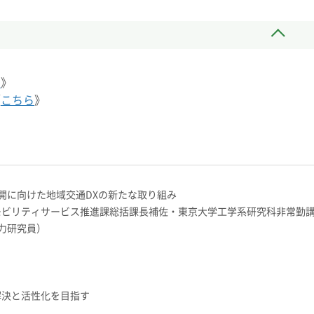
ら
》
《
こちら
》
開に向けた地域交通DXの新たな取り組み
局モビリティサービス推進課総括課長補佐・東京大学工学系研究科非常勤
力研究員）
題解決と活性化を目指す