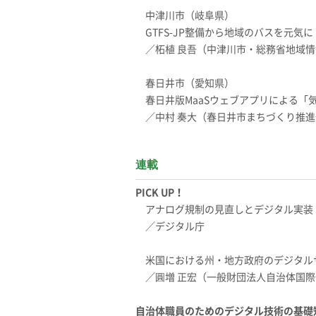
中津川市（岐阜県）
GTFS-JP整備から地域のバスを元気に
／柘植 良吾（中津川市・総務省地域
春日井市（愛知県）
春日井版MaaSウェブアプリによる「
／中村 奏大（春日井市まちづくり推
連載
PICK UP！
アナログ規制の見直しとデジタル実装
／デジタル庁
米国における州・地方政府のデジタル
／圓増 正宏（一般財団法人自治体国
自治体職員のためのデジタル技術の基礎