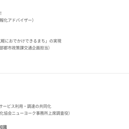
！
情報化アドバイザー）
気軽におでかけできるまち」の実現
進部都市政策課交通企画担当）
サービス利用・調達の共同化
際化協会ニューヨーク事務所上席調査役）
知識