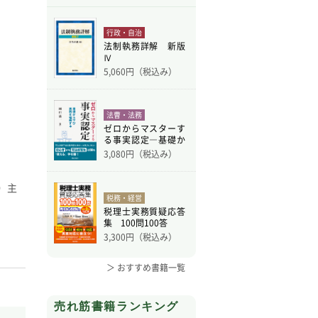
行政・自治
法制執務詳解 新版
Ⅳ
5,060
円（税込み）
法曹・法務
ゼロからマスターす
る事実認定―基礎か
ら学
3,080
円（税込み）
）主
税務・経営
税理士実務質疑応答
集 100問100答
3,300
円（税込み）
＞ おすすめ書籍一覧
売れ筋書籍ランキング