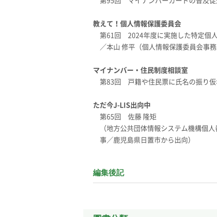
第95回 マイナンバーカードの普及
教えて！個人情報保護委員会
第61回 2024年度に実施した特定
／本山 修平（個人情報保護委員会事
マイナンバー・住民制度相談室
第83回 戸籍や住民票に氏名の振り
ただ今J-LIS出向中
第65回 佐藤 隆矩
（地方公共団体情報システム機構個人
事／鹿児島県日置市から出向）
編集後記