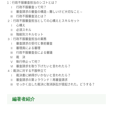
1：行政不服審査担当のシゴトとは？
Ⅰ 行政不服審査って何？
Ⅱ 審査請求の審査の構造～難しいけど大切なこと～
Ⅲ 行政不服審査法とは？
２：行政不服審査担当としての心構えとスキルセット
Ⅰ 心構え
Ⅱ 必須スキル
Ⅲ 階級別スキルセット
３：行政不服審査担当の業務
Ⅰ 審査請求の受付と事前審査
Ⅱ 審理員による審理
Ⅲ 行政不服審査会による審議
Ⅳ 裁 決
Ⅴ 執行停止って何？
Ⅵ 審査請求を取り下げたいと言われたら？
４：裁決に対する不服申立て
Ⅰ 裁決書に納得がいかないと言われたら？
Ⅱ 審査請求の第２ラウンド！再審査請求
Ⅲ せっかく出した裁決に取消訴訟が提起された。どうする？
編著者紹介