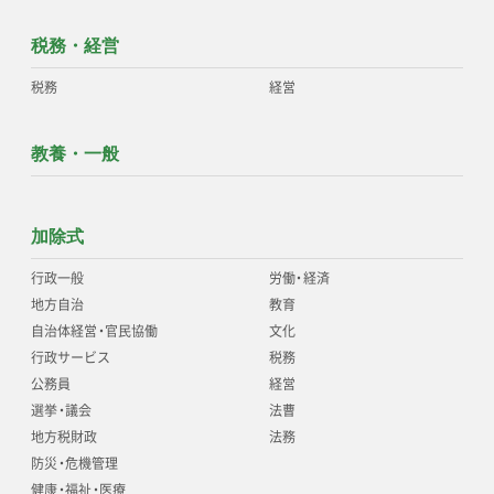
税務・経営
税務
経営
教養・一般
加除式
行政一般
労働
・
経済
地方自治
教育
自治体経営
・
官民協働
文化
行政サービス
税務
公務員
経営
選挙
・
議会
法曹
地方税財政
法務
防災
・
危機管理
健康
・
福祉
・
医療