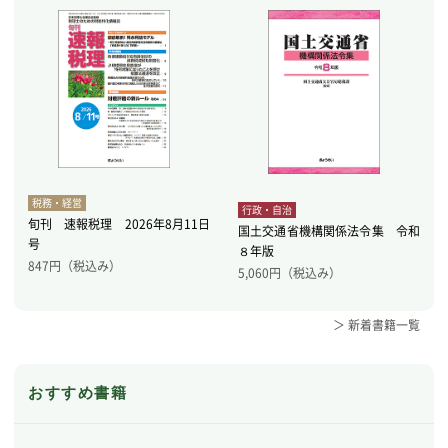
税務・経営
行政・自治
旬刊 速報税理 2026年8月11日
国土交通省機構関係法令集 令和
号
８年版
847
円（税込み）
5,060
円（税込み）
＞ 新着書籍一覧
おすすめ書籍