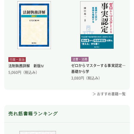
法曹・法務
行政・自治
ゼロからマスターする事実認定―
法制執務詳解 新版Ⅳ
基礎から学
5,060
円（税込み）
3,080
円（税込み）
＞ おすすめ書籍一覧
売れ筋書籍ランキング