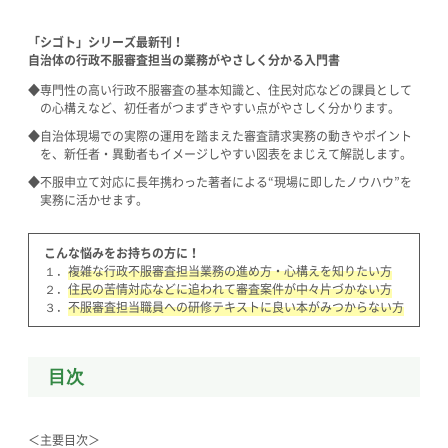
「シゴト」シリーズ最新刊！
自治体の行政不服審査担当の業務がやさしく分かる入門書
◆専門性の高い行政不服審査の基本知識と、住民対応などの課員として
の心構えなど、初任者がつまずきやすい点がやさしく分かります。
◆自治体現場での実際の運用を踏まえた審査請求実務の動きやポイント
を、新任者・異動者もイメージしやすい図表をまじえて解説します。
◆不服申立て対応に長年携わった著者による“現場に即したノウハウ”を
実務に活かせます。
こんな悩みをお持ちの方に！
１．
複雑な行政不服審査担当業務の進め方・心構えを知りたい方
２．
住民の苦情対応などに追われて審査案件が中々片づかない方
３．
不服審査担当職員への研修テキストに良い本がみつからない方
目次
＜主要目次＞