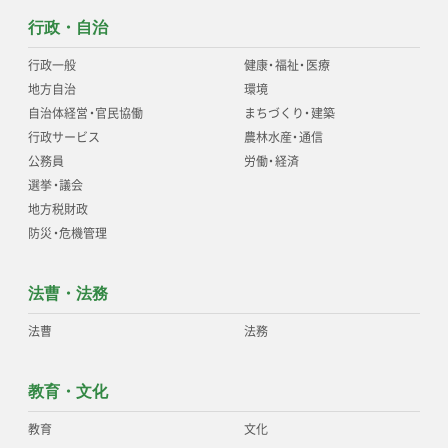
行政・自治
行政一般
健康
・
福祉
・
医療
地方自治
環境
自治体経営
・
官民協働
まちづくり
・
建築
行政サービス
農林水産
・
通信
公務員
労働
・
経済
選挙
・
議会
地方税財政
防災
・
危機管理
法曹・法務
法曹
法務
教育・文化
教育
文化