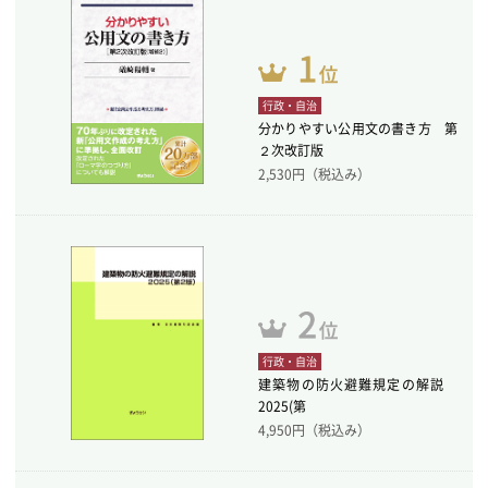
行政・自治
分かりやすい公用文の書き方 第
２次改訂版
2,530
円（税込み）
行政・自治
建築物の防火避難規定の解説
2025(第
4,950
円（税込み）