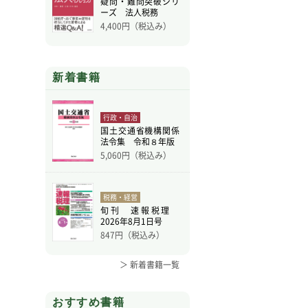
疑問・難問突破シリ
ーズ 法人税務
4,400
円（税込み）
新着書籍
行政・自治
国土交通省機構関係
法令集 令和８年版
5,060
円（税込み）
税務・経営
旬刊 速報税理
2026年8月1日号
847
円（税込み）
＞ 新着書籍一覧
おすすめ書籍