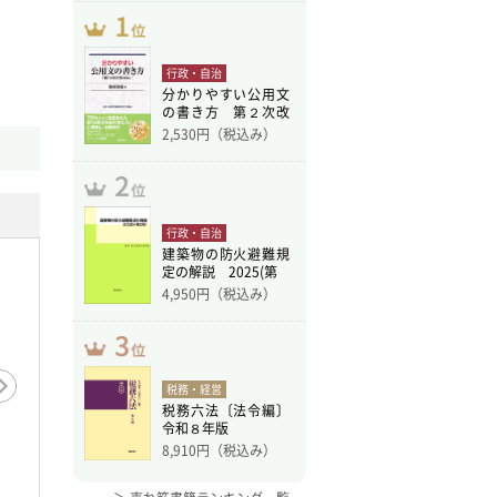
行政・自治
分かりやすい公用文
の書き方 第２次改
訂版
2,530
円（税込み）
行政・自治
建築物の防火避難規
定の解説 2025(第
4,950
円（税込み）
税務・経営
税務六法〔法令編〕
令和８年版
8,910
円（税込み）
刊 税理 2026年7月臨
旬刊 速
旬刊 速報税理 2026年7
増刊号 早わかり税額シ
月1日号
月11日号