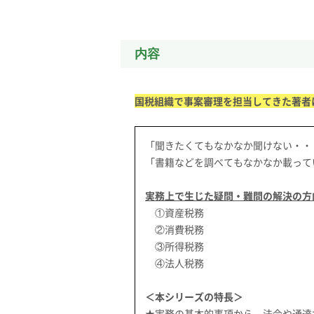
内容
国税組織で事案審理を担当してきた著者
「聞きたくてもなかなか聞けない・・
「書籍などを調べてもなかなか載って
実務上で生じた疑問・難問の解決の方
①資産税務
②消費税務
③所得税務
④法人税務
＜本シリーズの特長＞
★実務の基本的事項から、法令や通達