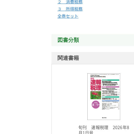
２ 消費税務
３ 所得税務
全巻セット
図書分類
関連書籍
旬刊 速報税理 2026年8
月1日号