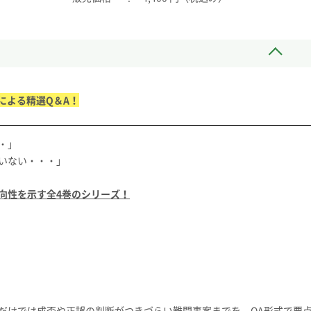
による精選Q＆A！
・」
いない・・・」
向性を示す全4巻のシリーズ！
だけでは成否や正誤の判断がつきづらい難問事案までを、QA形式で要