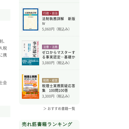
行政・自治
法制執務詳解 新版
Ⅳ
5,060
円（税込み）
制、
法曹・法務
人税
ゼロからマスターす
に携
る事実認定―基礎か
ら学
3,080
円（税込み）
税務・経営
士会
税理士実務質疑応答
集 100問100答
3,300
円（税込み）
＞ おすすめ書籍一覧
売れ筋書籍ランキング