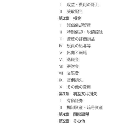
Ⅰ 収益・費用の計上
Ⅱ 受取配当
第2章 損金
Ⅰ 減価償却資産
Ⅱ 特別償却・税額控除
Ⅲ 資産の評価損益
Ⅳ 役員の給与等
Ⅴ 出向と転籍
Ⅵ 退職金
Ⅶ 寄附金
Ⅷ 交際費
Ⅸ 貸倒損失
Ⅹ その他の費用
第3章 利益又は損失
Ⅰ 有価証券
Ⅱ 棚卸資産・暗号資産
第4章 国際課税
第5章 その他