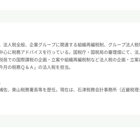
。法人税全般、企業グループに関連する組織再編税制、グループ法人税
中心に税務アドバイスを行っている。国税庁・国税局の審理畑にて、法
税局での国際課税の企画・立案や組織再編税制など法人税の企画・立案
今月の税務Ｑ＆Ａ」の法人税を担当。
。
補佐、東山税務署長等を歴任。現在は、石津税務会計事務所（近畿税理