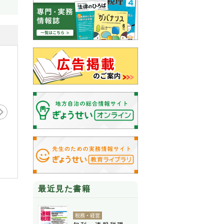
刊 税理 2026年８月
月刊 税理 2026年7月臨
旬刊 速
 特集：税務調査で争点
時増刊号 早わかり税額シ
月11日
なりやす…
ミュレー…
最近見た書籍
税務・経営