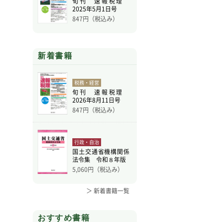
旬刊 速報税理
2025年5月1日号
847
円（税込み）
新着書籍
税務・経営
旬刊 速報税理
2026年8月11日号
847
円（税込み）
行政・自治
国土交通省機構関係
法令集 令和８年版
5,060
円（税込み）
＞ 新着書籍一覧
おすすめ書籍