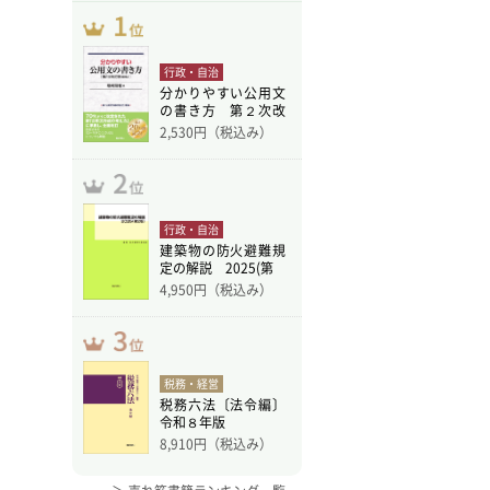
行政・自治
分かりやすい公用文
の書き方 第２次改
訂版
2,530
円（税込み）
行政・自治
建築物の防火避難規
定の解説 2025(第
4,950
円（税込み）
税務・経営
税務六法〔法令編〕
令和８年版
8,910
円（税込み）