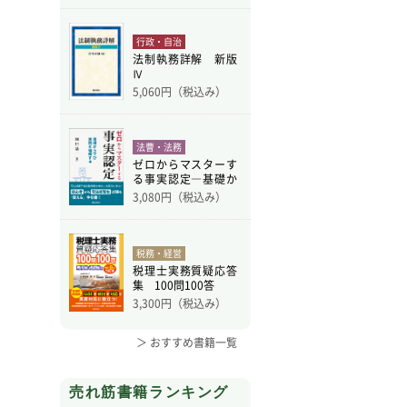
行政・自治
法制執務詳解 新版
Ⅳ
5,060
円（税込み）
法曹・法務
ゼロからマスターす
る事実認定―基礎か
ら学
3,080
円（税込み）
税務・経営
税理士実務質疑応答
集 100問100答
3,300
円（税込み）
＞ おすすめ書籍一覧
売れ筋書籍ランキング