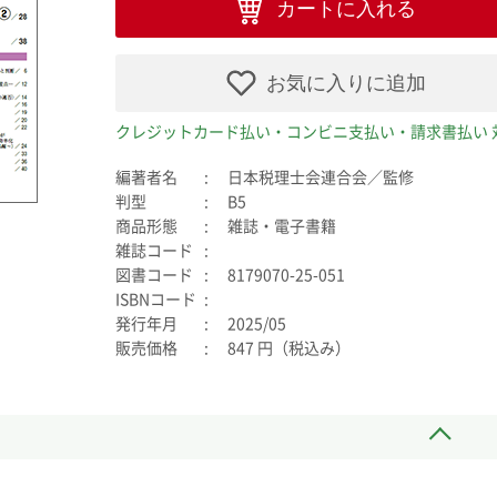
カートに入れる
お気に入りに追加
クレジットカード払い・コンビニ支払い・請求書払い 
編著者名
日本税理士会連合会／監修
判型
B5
商品形態
雑誌・電子書籍
雑誌コード
図書コード
8179070-25-051
ISBNコード
発行年月
2025/05
販売価格
847 円（税込み）