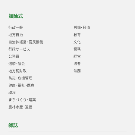
加除式
行政一般
労働
・
経済
地方自治
教育
自治体経営
・
官民協働
文化
行政サービス
税務
公務員
経営
選挙
・
議会
法曹
地方税財政
法務
防災
・
危機管理
健康
・
福祉
・
医療
環境
まちづくり
・
建築
農林水産
・
通信
雑誌