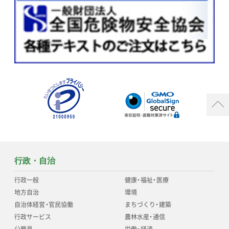
行政・自治
行政一般
健康
・
福祉
・
医療
地方自治
環境
自治体経営
・
官民協働
まちづくり
・
建築
行政サービス
農林水産
・
通信
公務員
労働
・
経済