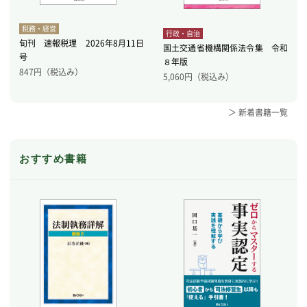
税務・経営
行政・自治
旬刊 速報税理 2026年8月11日
国土交通省機構関係法令集 令和
号
８年版
847
円（税込み）
5,060
円（税込み）
＞ 新着書籍一覧
おすすめ書籍