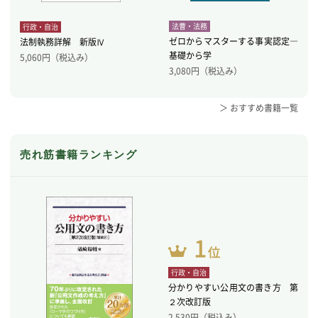
法曹・法務
行政・自治
ゼロからマスターする事実認定―
法制執務詳解 新版Ⅳ
基礎から学
5,060
円（税込み）
3,080
円（税込み）
＞ おすすめ書籍一覧
売れ筋書籍ランキング
行政・自治
分かりやすい公用文の書き方 第
２次改訂版
2,530
円（税込み）