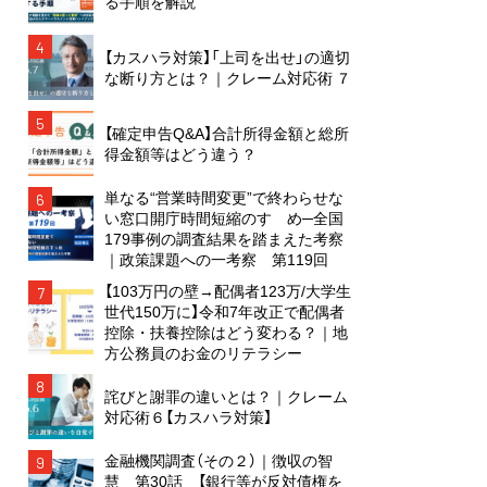
る手順を解説
4
【カスハラ対策】「上司を出せ」の適切
な断り方とは？｜クレーム対応術 ７
5
【確定申告Q&A】合計所得金額と総所
得金額等はどう違う？
単なる“営業時間変更”で終わらせな
6
い窓口開庁時間短縮のすゝめ─全国
179事例の調査結果を踏まえた考察
｜政策課題への一考察 第119回
【103万円の壁→配偶者123万/大学生
7
世代150万に】令和7年改正で配偶者
控除・扶養控除はどう変わる？｜地
方公務員のお金のリテラシー
8
詫びと謝罪の違いとは？｜クレーム
対応術６【カスハラ対策】
金融機関調査（その２）｜徴収の智
9
慧 第30話 【銀行等が反対債権を