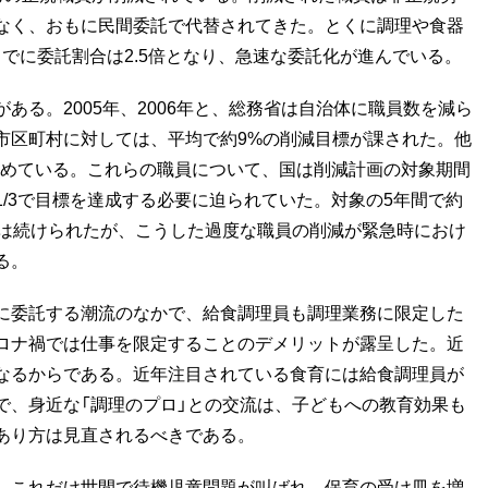
なく、おもに民間委託で代替されてきた。とくに調理や食器
年までに委託割合は2.5倍となり、急速な委託化が進んでいる。
る。2005年、2006年と、総務省は自治体に職員数を減ら
市区町村に対しては、平均で約9%の削減目標が課された。他
定めている。これらの職員について、国は削減計画の対象期間
/3で目標を達成する必要に迫られていた。対象の5年間で約
減は続けられたが、こうした過度な職員の削減が緊急時におけ
る。
に委託する潮流のなかで、給食調理員も調理業務に限定した
ロナ禍では仕事を限定することのデメリットが露呈した。近
なるからである。近年注目されている食育には給食調理員が
で、身近な「調理のプロ」との交流は、子どもへの教育効果も
あり方は見直されるべきである。
。これだけ世間で待機児童問題が叫ばれ、保育の受け皿を増