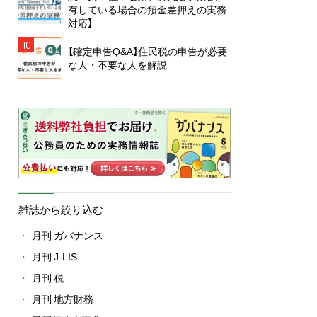
有している場合の預金差押えの実務
対応】
10
【確定申告Q&A】住民税の申告が必要
な人・不要な人を解説
雑誌から絞り込む
月刊 ガバナンス
月刊 J-LIS
月刊 税
月刊 地方財務