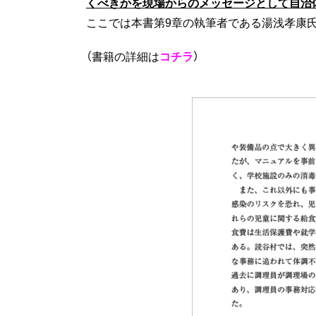
くべきかを現場からのメッセージ
と
して自治
ここでは本書第9章の執筆者である湯浅孝康
（書籍の詳細は
コチラ
）