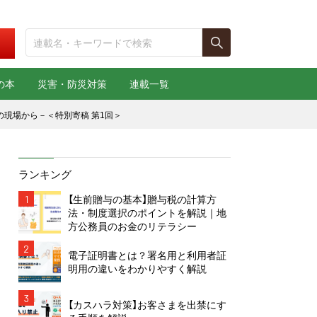
の本
災害・防災対策
連載一覧
の現場から－＜特別寄稿 第1回＞
ランキング
1
【生前贈与の基本】贈与税の計算方
法・制度選択のポイントを解説｜地
方公務員のお金のリテラシー
2
電子証明書とは？署名用と利用者証
明用の違いをわかりやすく解説
3
【カスハラ対策】お客さまを出禁にす