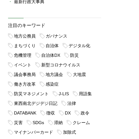
最新行政大事典
注目のキーワード
地方公務員
ガバナンス
まちづくり
自治体
デジタル化
危機管理
自治体DX
防災
イベント
新型コロナウイルス
議会事務局
地方議会
大地震
働き方改革
感染症
防災マネジメント
J-LIS
用語集
東西南北デジデジ日記
法律
DATABANK
徴収
DX
政令
災害
SDGs
滞納
クレーム
マイナンバーカード
加除式