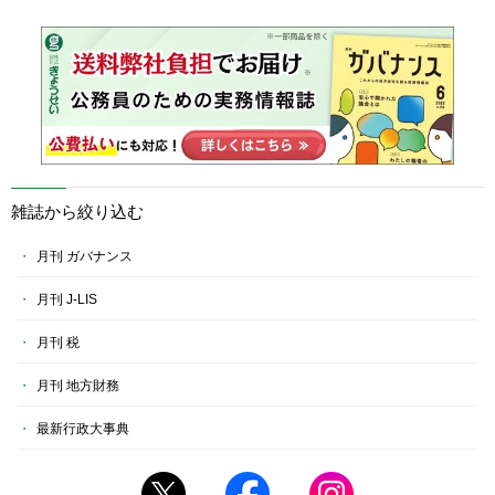
雑誌から絞り込む
月刊 ガバナンス
月刊 J-LIS
月刊 税
月刊 地方財務
最新行政大事典