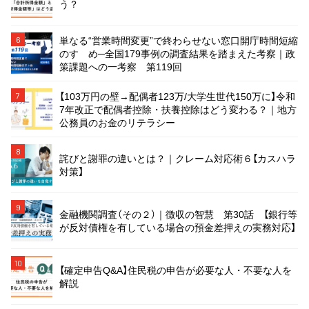
う？
単なる“営業時間変更”で終わらせない窓口開庁時間短縮
6
のすゝめ─全国179事例の調査結果を踏まえた考察｜政
策課題への一考察 第119回
【103万円の壁→配偶者123万/大学生世代150万に】令和
7
7年改正で配偶者控除・扶養控除はどう変わる？｜地方
公務員のお金のリテラシー
8
詫びと謝罪の違いとは？｜クレーム対応術６【カスハラ
対策】
9
金融機関調査（その２）｜徴収の智慧 第30話 【銀行等
が反対債権を有している場合の預金差押えの実務対応】
10
【確定申告Q&A】住民税の申告が必要な人・不要な人を
解説