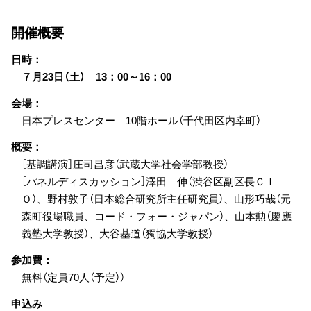
開催概要
日時：
７月23日（土） 13：00～16：00
会場：
日本プレスセンター 10階ホール（千代田区内幸町）
概要：
［基調講演］庄司昌彦（武蔵大学社会学部教授）
［パネルディスカッション］澤田 伸（渋谷区副区長ＣＩ
Ｏ）、野村敦子（日本総合研究所主任研究員）、山形巧哉（元
森町役場職員、コード・フォー・ジャパン）、山本勲（慶應
義塾大学教授）、大谷基道（獨協大学教授）
参加費：
無料（定員70人（予定））
申込み