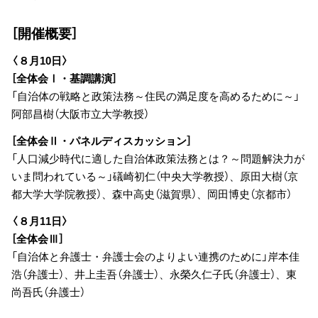
［開催概要］
〈８月10日〉
［全体会Ⅰ・基調講演］
「自治体の戦略と政策法務～住民の満足度を高めるために～」
阿部昌樹（大阪市立大学教授）
［全体会Ⅱ・パネルディスカッション］
「人口減少時代に適した自治体政策法務とは？～問題解決力が
いま問われている～」礒崎初仁（中央大学教授）、原田大樹（京
都大学大学院教授）、森中高史（滋賀県）、岡田博史（京都市）
〈８月11日〉
［全体会Ⅲ］
「自治体と弁護士・弁護士会のよりよい連携のために」岸本佳
浩（弁護士）、井上圭吾（弁護士）、永榮久仁子氏（弁護士）、東
尚吾氏（弁護士）