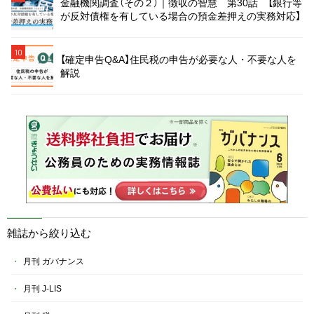
金融機関調査（その２）｜徴収の智慧 第30話 【銀行等
が反対債権を有している場合の預金差押えの実務対応】
10
【確定申告Q&A】住民税の申告が必要な人・不要な人を
解説
雑誌から絞り込む
月刊 ガバナンス
月刊 J-LIS