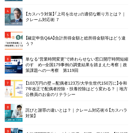
4
【カスハラ対策】「上司を出せ」の適切な断り方とは？｜
クレーム対応術 ７
5
【確定申告Q&A】合計所得金額と総所得金額等はどう違
う？
単なる“営業時間変更”で終わらせない窓口開庁時間短縮
6
のすゝめ─全国179事例の調査結果を踏まえた考察｜政
策課題への一考察 第119回
【103万円の壁→配偶者123万/大学生世代150万に】令和
7
7年改正で配偶者控除・扶養控除はどう変わる？｜地方
公務員のお金のリテラシー
8
詫びと謝罪の違いとは？｜クレーム対応術６【カスハラ
対策】
9