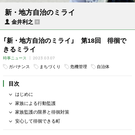
新・地方自治のミライ
金井利之
「新・地方自治のミライ」 第18回 徘徊で
きるミライ
2023.03.07
時事ニュース
ガバナンス
まちづくり
危機管理
自治体
目次
はじめに
家族による行動監護
家族監護の限界と徘徊対策
安心して徘徊できる町