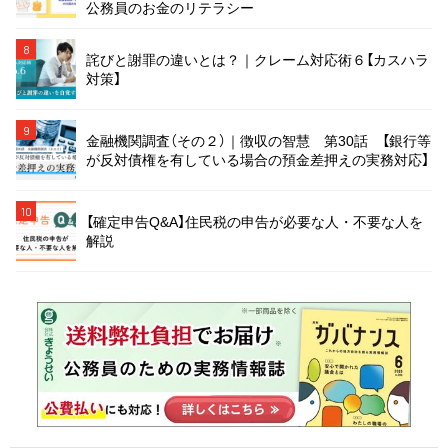
公務員のお金のリテラシー
8
詫びと謝罪の違いとは？｜クレーム対応術６【カスハラ
対策】
9
金融機関調査（その２）｜徴収の智慧 第30話 【銀行等
が反対債権を有している場合の預金差押えの実務対応】
10
【確定申告Q&A】住民税の申告が必要な人・不要な人を
解説