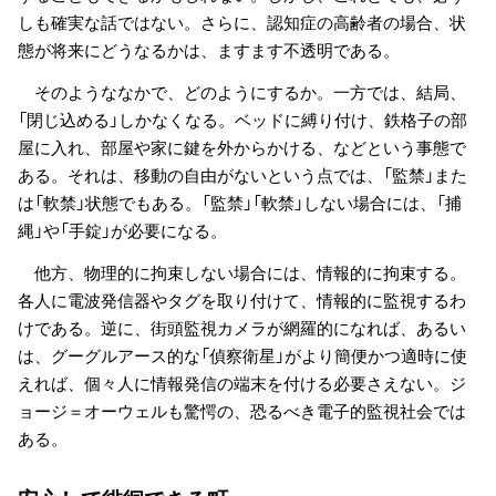
しも確実な話ではない。さらに、認知症の高齢者の場合、状
態が将来にどうなるかは、ますます不透明である。
そのようななかで、どのようにするか。一方では、結局、
「閉じ込める」しかなくなる。ベッドに縛り付け、鉄格子の部
屋に入れ、部屋や家に鍵を外からかける、などという事態で
ある。それは、移動の自由がないという点では、「監禁」また
は「軟禁」状態でもある。「監禁」「軟禁」しない場合には、「捕
縄」や「手錠」が必要になる。
他方、物理的に拘束しない場合には、情報的に拘束する。
各人に電波発信器やタグを取り付けて、情報的に監視するわ
けである。逆に、街頭監視カメラが網羅的になれば、あるい
は、グーグルアース的な「偵察衛星」がより簡便かつ適時に使
えれば、個々人に情報発信の端末を付ける必要さえない。ジ
ョージ＝オーウェルも驚愕の、恐るべき電子的監視社会では
ある。