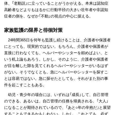
体、「老動説」に立っていることがうかがえる。本来は認知症
高齢者などよりもはるかに行動半径の大きい壮年者や非認知
症者の側を、なぜか「不動」の視点の中心に据える。
家族監護の限界と徘徊対策
24時間365日を何年も監護し続けることは、介護者や保護者
にとっても、現実的ではない。もちろん、介護者や保護者が
直接に行わなくても、ヘルパーやシッターを頼めばよい、と
いう机上論もあろう。しかし、そのように、介護者や保護者
が目を離した隙を見てくれるヘルパーやシッターがいるはず
がない。そうでなくとも、急にヘルパーやシッターを探すこ
とは容易ではない。急に探せたとしても、それがまた別の事
件を起こすこともある。
幼児・青少年の場合には、いずれは「成長」して、自己管理
のできる、あるいは、自己管理の任務を帰責される、「大人」
になることが期待されているので、「あと○年の辛抱だ」と展望
することもできるかもしれない。しかし、これとても、必ず