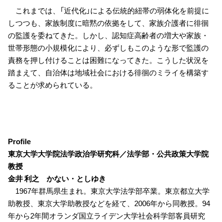
これまでは、「近代化」による伝統的紐帯の弱体化を前提に
しつつも、家族制度に暗黙の依拠をして、家族介護者に徘徊
の監護を委ねてきた。しかし、認知症高齢者の増大や家族・
世帯形態の小規模化により、必ずしもこのような形で監護の
責務を押し付けることは困難になってきた。こうした状況を
踏まえて、自治体は地域社会における徘徊のミライを構築す
ることが求められている。
Profile
東京大学大学院法学政治学研究科／法学部・公共政策大学院
教授
金井 利之 かない・としゆき
1967年群馬県生まれ。東京大学法学部卒業。東京都立大学
助教授、東京大学助教授などを経て、2006年から同教授。94
年から2年間オランダ国立ライデン大学社会科学部客員研究