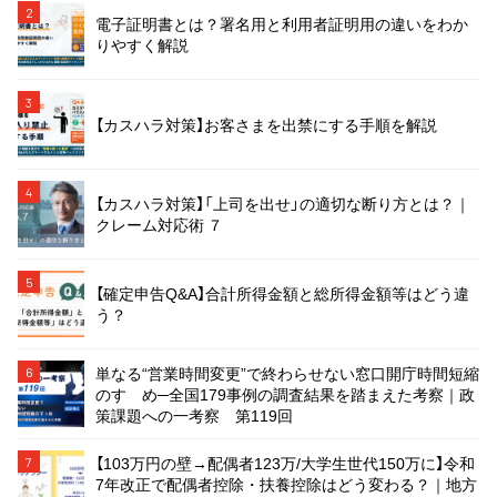
2
電子証明書とは？署名用と利用者証明用の違いをわか
りやすく解説
3
【カスハラ対策】お客さまを出禁にする手順を解説
4
【カスハラ対策】「上司を出せ」の適切な断り方とは？｜
クレーム対応術 ７
5
【確定申告Q&A】合計所得金額と総所得金額等はどう違
う？
単なる“営業時間変更”で終わらせない窓口開庁時間短縮
6
のすゝめ─全国179事例の調査結果を踏まえた考察｜政
策課題への一考察 第119回
【103万円の壁→配偶者123万/大学生世代150万に】令和
7
7年改正で配偶者控除・扶養控除はどう変わる？｜地方