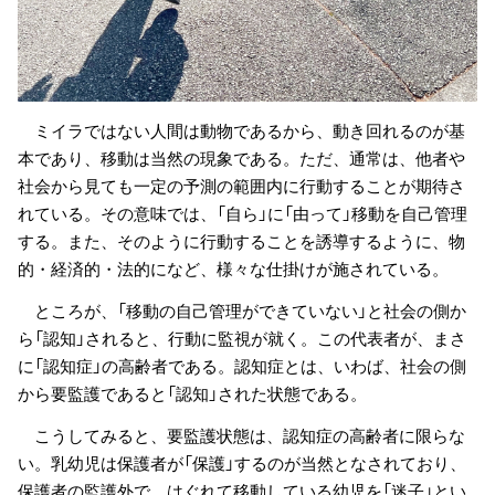
ミイラではない人間は動物であるから、動き回れるのが基
本であり、移動は当然の現象である。ただ、通常は、他者や
社会から見ても一定の予測の範囲内に行動することが期待さ
れている。その意味では、「自ら」に「由って」移動を自己管理
する。また、そのように行動することを誘導するように、物
的・経済的・法的になど、様々な仕掛けが施されている。
ところが、「移動の自己管理ができていない」と社会の側か
ら「認知」されると、行動に監視が就く。この代表者が、まさ
に「認知症」の高齢者である。認知症とは、いわば、社会の側
から要監護であると「認知」された状態である。
こうしてみると、要監護状態は、認知症の高齢者に限らな
い。乳幼児は保護者が「保護」するのが当然となされており、
保護者の監護外で、はぐれて移動している幼児を「迷子」とい