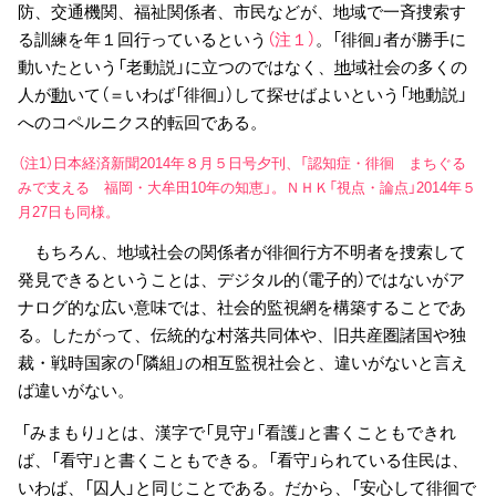
防、交通機関、福祉関係者、市民などが、地域で一斉捜索す
る訓練を年１回行っているという
（注１）
。「徘徊」者が勝手に
動いたという「老動説」に立つのではなく、
地
域社会の多くの
人が
動
いて（＝いわば「徘徊」）して探せばよいという「地動説」
へのコペルニクス的転回である。
（注1）日本経済新聞2014年８月５日号夕刊、「認知症・徘徊 まちぐる
みで支える 福岡・大牟田10年の知恵」。ＮＨＫ「視点・論点」2014年５
月27日も同様。
もちろん、地域社会の関係者が徘徊行方不明者を捜索して
発見できるということは、デジタル的（電子的）ではないがア
ナログ的な広い意味では、社会的監視網を構築することであ
る。したがって、伝統的な村落共同体や、旧共産圏諸国や独
裁・戦時国家の「隣組」の相互監視社会と、違いがないと言え
ば違いがない。
「みまもり」とは、漢字で「見守」「看護」と書くこともできれ
ば、「看守」と書くこともできる。「看守」られている住民は、
いわば、「囚人」と同じことである。だから、「安心して徘徊で