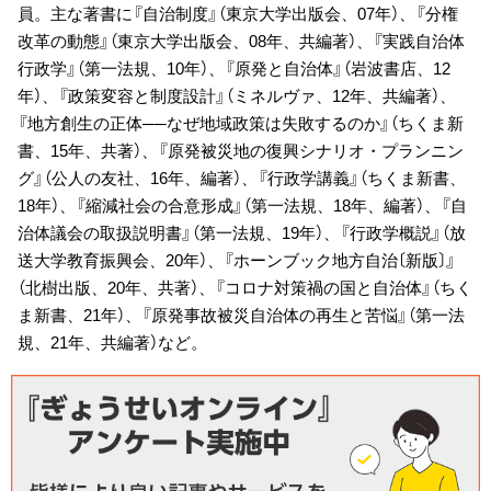
員。主な著書に『自治制度』（東京大学出版会、07年）、『分権
改革の動態』（東京大学出版会、08年、共編著）、『実践自治体
行政学』（第一法規、10年）、『原発と自治体』（岩波書店、12
年）、『政策変容と制度設計』（ミネルヴァ、12年、共編著）、
『地方創生の正体──なぜ地域政策は失敗するのか』（ちくま新
書、15年、共著）、『原発被災地の復興シナリオ・プランニン
グ』（公人の友社、16年、編著）、『行政学講義』（ちくま新書、
18年）、『縮減社会の合意形成』（第一法規、18年、編著）、『自
治体議会の取扱説明書』（第一法規、19年）、『行政学概説』（放
送大学教育振興会、20年）、『ホーンブック地方自治〔新版〕』
（北樹出版、20年、共著）、『コロナ対策禍の国と自治体』（ちく
ま新書、21年）、『原発事故被災自治体の再生と苦悩』（第一法
規、21年、共編著）など。