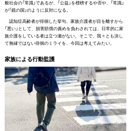
般社会の「常識」であるが、「公益」を標榜するや否や、「常識」
が「鏡の国」のように反対になる。
認知症高齢者が徘徊した挙句、家族介護者が目を離すから
「悪い」として、損害賠償の責めを負わされては、日常的に家
族介護をしている者は立つ瀬がない。そこで、我々とも決し
て無縁ではない徘徊のミライを、今回は考えてみたい。
家族による行動監護