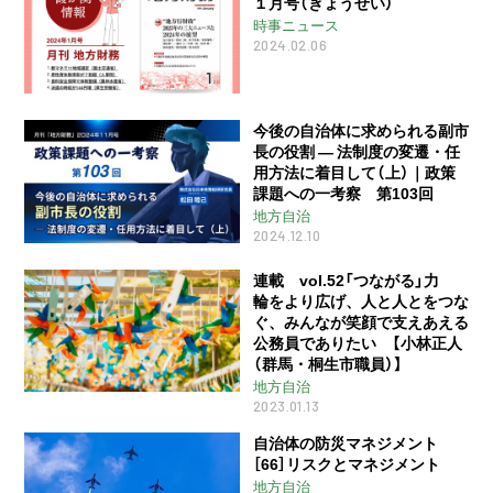
１月号（ぎょうせい）
時事ニュース
2024.02.06
今後の自治体に求められる副市
長の役割 ― 法制度の変遷・任
用方法に着目して（上）｜政策
課題への一考察 第103回
地方自治
2024.12.10
連載 vol.52「つながる」力
輪をより広げ、人と人とをつな
ぐ、みんなが笑顔で支えあえる
公務員でありたい 【小林正人
（群馬・桐生市職員）】
地方自治
2023.01.13
自治体の防災マネジメント
［66］リスクとマネジメント
地方自治