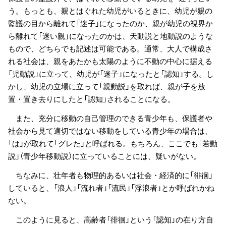
う。もっとも、親とはぐれた幼児がいるときに、幼児が親の
監護の目から離れて「迷子」になったのか、親が幼児の視界か
ら離れて「迷い親」になったのかは、天動説と地動説のような
もので、どちらでも記述は可能である。通常、大人で構成さ
れる社会は、親をあたかも太陽のように不動の中心に据える
「児動説」に立って、幼児が「迷子」になったと「認知」する。し
かし、幼児の立場に立って「親動説」を取れば、親が子を放
置・置き去りにしたと「認知」されることになる。
また、充分に移動の自己管理のできる青少年も、保護者や
社会から見て適切ではない移動をしている青少年の場合は、
「は」が取れて「グレた」と呼ばれる。もちろん、ここでも「若動
説」（青少年移動説）に立っていることには、疑いがない。
ちなみに、壮年者も物理的あるいは社会・経済的に「徘徊」
していると、「浪人」「流れ者」「流民」「浮浪者」とか呼ばれかね
ない。
このように見ると、高齢者「徘徊」という「認知」の在り方自