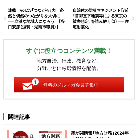
連載 vol.59「つながる」力 必
自治体の防災マネジメント［76］
然と偶然のつながりを大切に
「首都直下地震等による東京の
── 立派な地域人になろう 【谷
被害想定」を読み解く（1） ── 住
口安彦（滋賀・湖南市職員）】
宅耐震化
すぐに役立つコンテンツ満載！
地方自治、行政、教育など、
分野ごとに厳選情報を配信。
無料のメルマガ会員募集中
関連記事
霞が関情報「地方財務」2024年