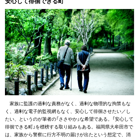
安心して徘徊できる町
家族に監護の過剰な責務がなく、過剰な物理的な拘禁もな
く、過剰な電子的監視網もなく、安心して徘徊させたい／し
たい、というのが筆者の「ささやか」な希望である。「安心して
徘徊できる町」を標榜する取り組みもある。福岡県大牟田市で
は、家族から警察に行方不明の届けが出たという想定で、消