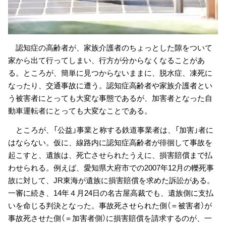
認知症の高齢者が、家族介護者のちょっとした隙をついて
家から出て行ってしまい、行方が分からなくなることがあ
る。ところが、簡単に見つからないままに、脱水症、凍死に
なったり、交通事故に遭う。認知症高齢者や家族介護者とい
う被害者にとっても大変な事態であるが、加害者となった自
動車運転者にとっても大変なことである。
ところが、「公益」事業と称する鉄道事業者は、「加害」者に
はならない。仮に、線路内に認知症高齢者が徘徊して事故を
起こすと、遺族は、死亡させられたうえに、損害賠償まで払
わせられる。例えば、愛知県大府市での2007年12月の轢死事
故に対して、JR東海が遺族に損害賠償を求めた訴訟がある。
一審に続き、14年４月24日の名古屋高裁でも、遺族側に支払
いを命じる判決となった。事故死させられた側（＝被害者）が
事故死させた側（＝加害者側）に損害賠償を請求するのが、一