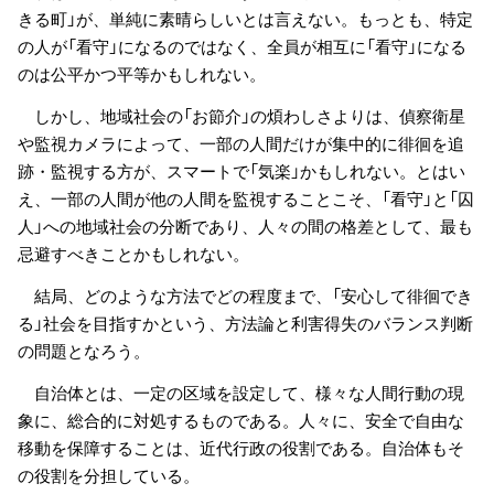
きる町」が、単純に素晴らしいとは言えない。もっとも、特定
の人が「看守」になるのではなく、全員が相互に「看守」になる
のは公平かつ平等かもしれない。
しかし、地域社会の「お節介」の煩わしさよりは、偵察衛星
や監視カメラによって、一部の人間だけが集中的に徘徊を追
跡・監視する方が、スマートで「気楽」かもしれない。とはい
え、一部の人間が他の人間を監視することこそ、「看守」と「囚
人」への地域社会の分断であり、人々の間の格差として、最も
忌避すべきことかもしれない。
結局、どのような方法でどの程度まで、「安心して徘徊でき
る」社会を目指すかという、方法論と利害得失のバランス判断
の問題となろう。
自治体とは、一定の区域を設定して、様々な人間行動の現
象に、総合的に対処するものである。人々に、安全で自由な
移動を保障することは、近代行政の役割である。自治体もそ
の役割を分担している。