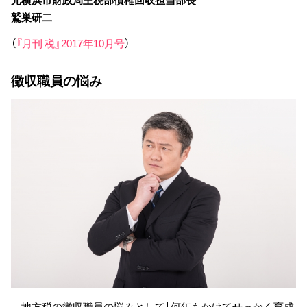
鷲巣研二
（
『月刊 税』2017年10月号
）
徴収職員の悩み
地方税の徴収職員の悩みとして「何年もかけてせっかく育成