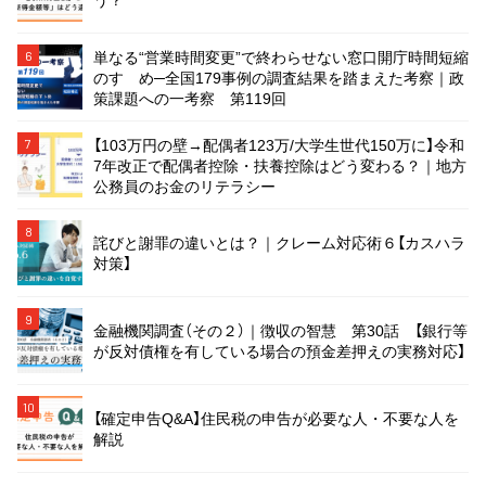
単なる“営業時間変更”で終わらせない窓口開庁時間短縮
6
のすゝめ─全国179事例の調査結果を踏まえた考察｜政
策課題への一考察 第119回
【103万円の壁→配偶者123万/大学生世代150万に】令和
7
7年改正で配偶者控除・扶養控除はどう変わる？｜地方
公務員のお金のリテラシー
8
詫びと謝罪の違いとは？｜クレーム対応術６【カスハラ
対策】
9
金融機関調査（その２）｜徴収の智慧 第30話 【銀行等
が反対債権を有している場合の預金差押えの実務対応】
10
【確定申告Q&A】住民税の申告が必要な人・不要な人を
解説