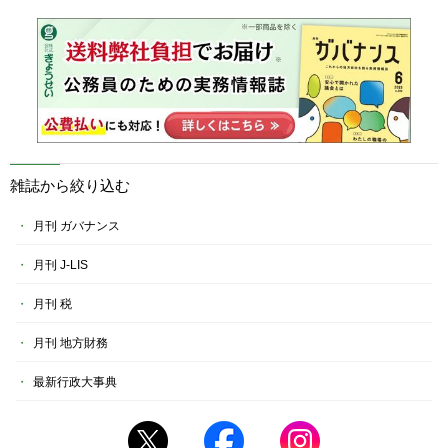
雑誌から絞り込む
月刊 ガバナンス
月刊 J-LIS
月刊 税
月刊 地方財務
最新行政大事典