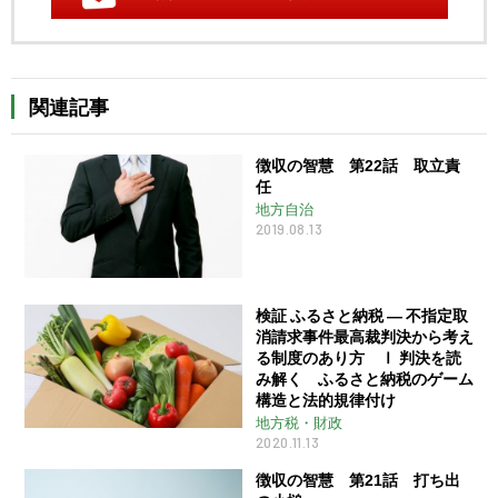
関連記事
徴収の智慧 第22話 取立責
任
地方自治
2019.08.13
検証 ふるさと納税 ― 不指定取
消請求事件最高裁判決から考え
る制度のあり方 Ⅰ 判決を読
み解く ふるさと納税のゲーム
構造と法的規律付け
地方税・財政
2020.11.13
徴収の智慧 第21話 打ち出