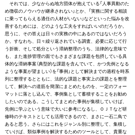
それでは、少なからぬ地方団体が抱えている「人事異動のた
め徴収のノウハウが継承されない」とか、「実務に関する相談
に乗ってもらえる適任の人材がいない」などといった悩みを改
善するためには、どのような工夫をすればいいのだろうか。
思うに、その答えは日々の実務の中にあるのではないだろう
か。すなわち、日々繰り返されている調査、必要に応じて行
う折衝、そして処分という滞納整理のうち、法律的な意味で
も、また進捗管理の面でもさまざまな課題を包摂している具
体的な滞納事案（典型的な課題を含んでいて、かつ先例となる
ような事案が望ましい）を「事例」として解決までの過程を時系
列に整理するとともに、法的な課題と事実上の課題とを整理
して、解決への道筋を簡潔にまとめたものを、一定のフォー
マットに落とし込んで、事例集として蓄積することをお勧め
したいのである。こうしてまとめた事例が集積していけば、
先例に学ぶという意味で大いに参考になるし、ＯＪＴなど研
修時のテキストとしても活用できるので、まさに一石二鳥で
あると思う。さらにはこれをジャンル別に整理して、集積し
ていけば、類似事例を解決するためのツールとして、貴重な