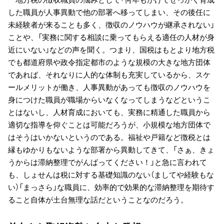
した職員が人事異動で他の部署へ移ってしまい、その後任に
未経験者が来ることも多く、徴収のノウハウが継承されない」
ことや、「実務に関する相談に乗ってもらえる適任の人材が身
近にいない」などの声を聞く。つまり、国税はもとより地方税
でも都道府県や政令指定都市のような規模の大きな地方団体
であれば、それなりに人的な体制も充実しているから、スケ
ールメリットが働き、人事異動があっても徴収のノウハウを
身につけた職員が職場からいなくなってしまうなどというこ
とはないし、人材育成においても、実務に精通した職員から
適切な指導を仰ぐことは可能だろうが、小規模な地方団体で
はそうはいかないというのである。福祉や戸籍など徴税とは
縁もゆかりもないような部署から異動してきて、「さぁ、きょ
うからは滞納整理でがんばってください！」と急に言われて
も、しょせんは税に対する基礎知識のない（ましてや経験もな
い）「まっさら」な職員に、効率的で効果的な滞納整理を期待す
ること自体が土台無理な話だということなのだろう。