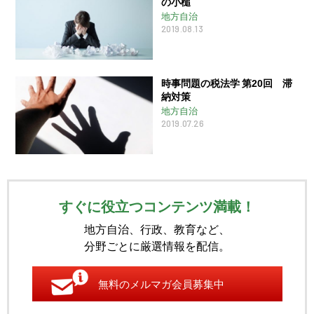
の小槌
地方自治
2019.08.13
時事問題の税法学 第20回 滞
納対策
地方自治
2019.07.26
すぐに役立つコンテンツ満載！
地方自治、行政、教育など、
分野ごとに厳選情報を配信。
無料のメルマガ会員募集中