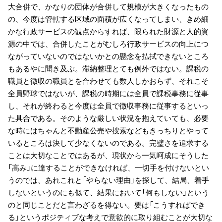
大合併で、かなりの団体が合併して規模が大きくなったもの
の、今度は管轄する区域の面積が広くなってしまい、きめ細
かな行政サービスの観点からすれば、限られた財源と人的資
源の中では、合併したことがむしろ行政サービスの向上につ
ながっていないのではないかとの懸念を払拭できないところ
もあるやに聞き及ぶ。滞納整理とても例外ではない。課税の
職員と徴収の職員とを合わせても数人しかおらず、それこそ
全員野球ではないが、課税の時期には全員で課税事務に従事
し、それが終わると今度は全員で徴収事務に従事するといっ
た具合である。そのような厳しい状況を抱えていても、必要
な時にはちゃんと不動産公売や捜索などもきっちりとやって
いるところは決して少なくないのである。完璧さを追求する
ことは大切なことではあるが、現状から一気呵成にそうした
「高み」に達することができなければ、一切手を付けないとい
うのでは、あれこれと「やらない理由」を探して、結局、着手
しないというのにも似て、結果において「何もしない」という
のと同じことだと言わざるを得ない。要は「こうすればでき
る」というポジティブな考えで意欲的に取り組むことが大切な