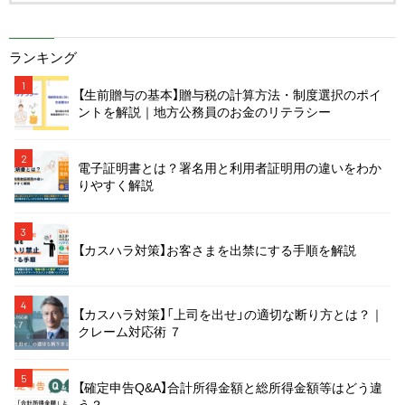
ランキング
1
【生前贈与の基本】贈与税の計算方法・制度選択のポイ
ントを解説｜地方公務員のお金のリテラシー
2
電子証明書とは？署名用と利用者証明用の違いをわか
りやすく解説
3
【カスハラ対策】お客さまを出禁にする手順を解説
4
【カスハラ対策】「上司を出せ」の適切な断り方とは？｜
クレーム対応術 ７
5
【確定申告Q&A】合計所得金額と総所得金額等はどう違
う？