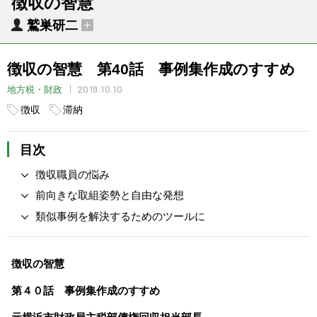
徴収の智慧
鷲巣研二
徴収の智慧 第40話 事例集作成のすすめ
2019.10.10
地方税・財政
徴収
滞納
目次
徴収職員の悩み
前向きな取組姿勢と自由な発想
類似事例を解決するためのツールに
徴収の智慧
第４０話 事例集作成のすすめ
元横浜市財政局主税部債権回収担当部長