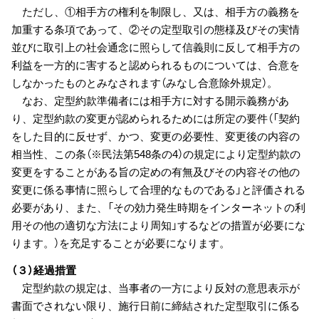
ただし、①相手方の権利を制限し、又は、相手方の義務を
加重する条項であって、②その定型取引の態様及びその実情
並びに取引上の社会通念に照らして信義則に反して相手方の
利益を一方的に害すると認められるものについては、合意を
しなかったものとみなされます（みなし合意除外規定）。
なお、定型約款準備者には相手方に対する開示義務があ
り、定型約款の変更が認められるためには所定の要件（「契約
をした目的に反せず、かつ、変更の必要性、変更後の内容の
相当性、この条（※民法第548条の4）の規定により定型約款の
変更をすることがある旨の定めの有無及びその内容その他の
変更に係る事情に照らして合理的なものである」と評価される
必要があり、また、「その効力発生時期をインターネットの利
用その他の適切な方法により周知」するなどの措置が必要にな
ります。）を充足することが必要になります。
（３）経過措置
定型約款の規定は、当事者の一方により反対の意思表示が
書面でされない限り、施行日前に締結された定型取引に係る