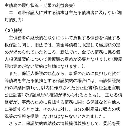
主債務の履行状況・期限の利益喪失）
エ 連帯保証人に対する請求は主たる債務者に及ばない（相
対的効力）
（２）解説
主債務者の継続的な取引について負担する債務を保証する
根保証に関し、旧法では、貸金等債務に限定して極度額の定
めが求められていたところ、新法では、全ての債務に係る個
人根保証契約について極度額の定めが必要となりました（極度
額の定めがない契約は無効になります。）。
また、保証人保護の観点から、事業のために負担した貸金
等債務を主たる債務とする保証契約の場合には、当該保証契
約の締結日前1か月以内に作成された公正証書（保証意思宣明
公正証書）で保証意思の確認が求められるとともに、主たる債
務者が、事業のために負担する債務に関する保証などを他人
に委託するときは、その人に対し、自分の財産及び収支の状
況等の情報を提供しなければならないとされました。
さらに、保証契約締結後の情報提供義務として、委託を受