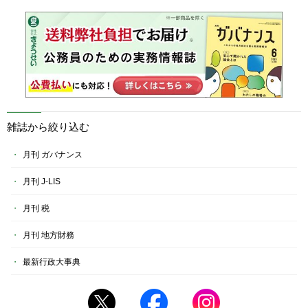
雑誌から絞り込む
月刊 ガバナンス
月刊 J-LIS
月刊 税
月刊 地方財務
最新行政大事典