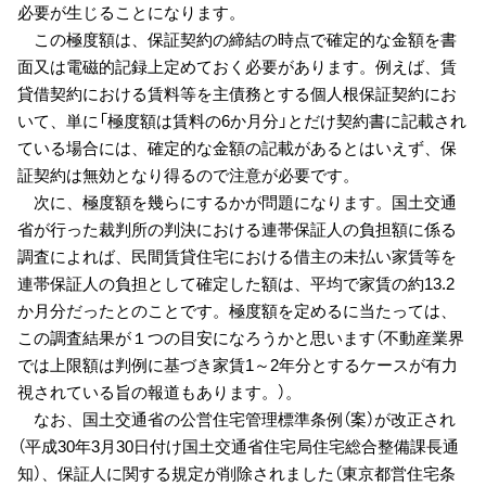
必要が生じることになります。
この極度額は、保証契約の締結の時点で確定的な金額を書
面又は電磁的記録上定めておく必要があります。例えば、賃
貸借契約における賃料等を主債務とする個人根保証契約にお
いて、単に「極度額は賃料の6か月分」とだけ契約書に記載され
ている場合には、確定的な金額の記載があるとはいえず、保
証契約は無効となり得るので注意が必要です。
次に、極度額を幾らにするかが問題になります。国土交通
省が行った裁判所の判決における連帯保証人の負担額に係る
調査によれば、民間賃貸住宅における借主の未払い家賃等を
連帯保証人の負担として確定した額は、平均で家賃の約13.2
か月分だったとのことです。極度額を定めるに当たっては、
この調査結果が１つの目安になろうかと思います（不動産業界
では上限額は判例に基づき家賃1～2年分とするケースが有力
視されている旨の報道もあります。）。
なお、国土交通省の公営住宅管理標準条例（案）が改正され
（平成30年3月30日付け国土交通省住宅局住宅総合整備課長通
知）、保証人に関する規定が削除されました（東京都営住宅条