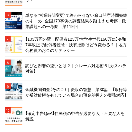
単なる“営業時間変更”で終わらせない窓口開庁時間短縮
6
のすゝめ─全国179事例の調査結果を踏まえた考察｜政
策課題への一考察 第119回
【103万円の壁→配偶者123万/大学生世代150万に】令和
7
7年改正で配偶者控除・扶養控除はどう変わる？｜地方
公務員のお金のリテラシー
8
詫びと謝罪の違いとは？｜クレーム対応術６【カスハラ
対策】
9
金融機関調査（その２）｜徴収の智慧 第30話 【銀行等
が反対債権を有している場合の預金差押えの実務対応】
10
【確定申告Q&A】住民税の申告が必要な人・不要な人を
解説