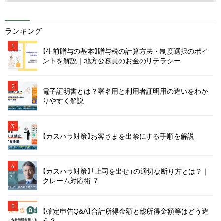
ランキング
1
【生前贈与の基本】贈与税の計算方法・制度選択のポイ
ントを解説｜地方公務員のお金のリテラシー
2
電子証明書とは？署名用と利用者証明用の違いをわか
りやすく解説
3
【カスハラ対策】お客さまを出禁にする手順を解説
4
【カスハラ対策】「上司を出せ」の適切な断り方とは？｜
クレーム対応術 ７
5
【確定申告Q&A】合計所得金額と総所得金額等はどう違
う？