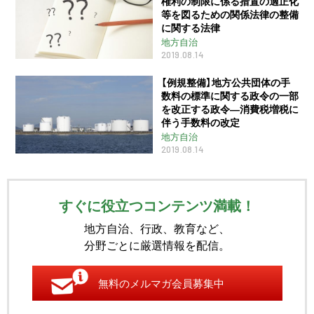
権利の制限に係る措置の適正化
等を図るための関係法律の整備
に関する法律
地方自治
2019.08.14
【例規整備】地方公共団体の手
数料の標準に関する政令の一部
を改正する政令―消費税増税に
伴う手数料の改定
地方自治
2019.08.14
すぐに役立つコンテンツ満載！
地方自治、行政、教育など、
分野ごとに厳選情報を配信。
無料のメルマガ会員募集中