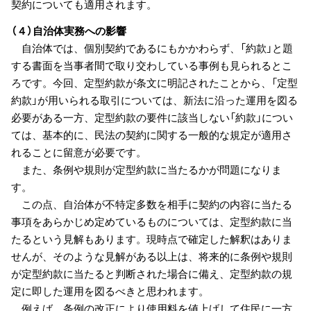
契約についても適用されます。
（４）自治体実務への影響
自治体では、個別契約であるにもかかわらず、「約款」と題
する書面を当事者間で取り交わしている事例も見られるとこ
ろです。今回、定型約款が条文に明記されたことから、「定型
約款」が用いられる取引については、新法に沿った運用を図る
必要がある一方、定型約款の要件に該当しない「約款」につい
ては、基本的に、民法の契約に関する一般的な規定が適用さ
れることに留意が必要です。
また、条例や規則が定型約款に当たるかが問題になりま
す。
この点、自治体が不特定多数を相手に契約の内容に当たる
事項をあらかじめ定めているものについては、定型約款に当
たるという見解もあります。現時点で確定した解釈はありま
せんが、そのような見解がある以上は、将来的に条例や規則
が定型約款に当たると判断された場合に備え、定型約款の規
定に即した運用を図るべきと思われます。
例えば、条例の改正により使用料を値上げして住民に一方