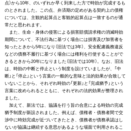
点）から10年、のいずれか早く到来した方で時効が完成するも
のとされました。この点、弁済期の定めがある契約上の債権
については、主観的起算点と客観的起算点は一致するのが通
常だと思われます。
また、生命・身体の侵害による損害賠償請求権の消滅時効
期間について、不法行為に基づく場合には損害及び加害者を
知ったときから5年になり（旧法では3年）、安全配慮義務違反
などの債務不履行に基づく場合には権利を行使することがで
きるときから20年になりました（旧法では10年）。なお、旧法
は、時効の中断と停止という制度を設けていましたが、「中
断」と「停止」という言葉の一般的な意味と法的効果が合致して
いないことから、それぞれ時効の「更新」と「完成猶予」という
言葉に改められるとともに、それぞれの法的効果が整理され
ました。
加えて、新法では、協議を行う旨の合意による時効の完成
猶予制度が新設されました。例えば、債権者・債務者間で交
渉中に時効完成が近づいてきたとき、債務者が債務承認はし
ないが協議は継続する意思があるような場面で利用されるこ