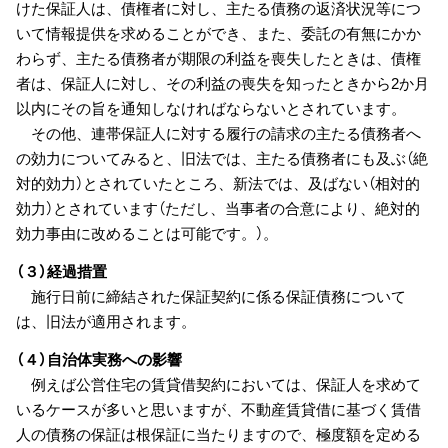
けた保証人は、債権者に対し、主たる債務の返済状況等につ
いて情報提供を求めることができ、また、委託の有無にかか
わらず、主たる債務者が期限の利益を喪失したときは、債権
者は、保証人に対し、その利益の喪失を知ったときから2か月
以内にその旨を通知しなければならないとされています。
その他、連帯保証人に対する履行の請求の主たる債務者へ
の効力についてみると、旧法では、主たる債務者にも及ぶ（絶
対的効力）とされていたところ、新法では、及ばない（相対的
効力）とされています（ただし、当事者の合意により、絶対的
効力事由に改めることは可能です。）。
（３）経過措置
施行日前に締結された保証契約に係る保証債務について
は、旧法が適用されます。
（４）自治体実務への影響
例えば公営住宅の賃貸借契約においては、保証人を求めて
いるケースが多いと思いますが、不動産賃貸借に基づく賃借
人の債務の保証は根保証に当たりますので、極度額を定める