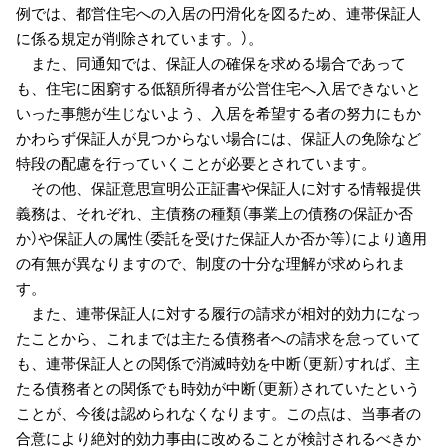
例では、都営住宅への入居の円滑化を図るため、連帯保証人
に係る規定が削除されています。）。
また、同通知では、保証人の確保を求める場合であって
も、住宅に困窮する低額所得者が公営住宅へ入居できないと
いった事態が生じないよう、入居を希望する者の努力にもか
かわらず保証人が見つからない場合には、保証人の免除など
特段の配慮を行っていくことが必要とされています。
その他、保証意思宣明公正証書や保証人に対する情報提供
義務は、それぞれ、主債務の種類（事業上の債務の保証か否
か）や保証人の属性（委託を受けた保証人か否か等）により適用
の有無が異なりますので、制度の十分な理解が求められま
す。
また、連帯保証人に対する履行の請求が相対的効力になっ
たことから、これまでは主たる債務者への請求を怠っていて
も、連帯保証人との関係で消滅時効を中断（更新）すれば、主
たる債務者との関係でも時効が中断（更新）されていたという
ことが、今後は認められなくなります。この点は、当事者の
合意により絶対的効力事由に改めることが検討されるべきか