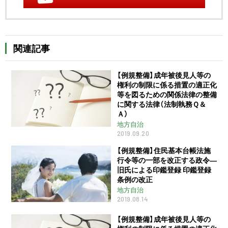
関連記事
【例規整備】成年被後見人等の
権利の制限に係る措置の適正化
等を図るための関係法律の整備
に関する法律（法制執務Ｑ＆
Ａ）
地方自治
2019.09.20
【例規整備】住民基本台帳法施
行令等の一部を改正する政令―
旧氏による印鑑登録 印鑑登録
条例の改正
地方自治
2019.08.14
【例規整備】成年被後見人等の