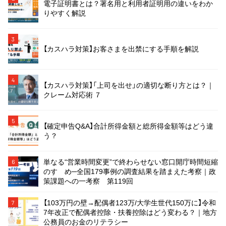
電子証明書とは？署名用と利用者証明用の違いをわか
りやすく解説
3
【カスハラ対策】お客さまを出禁にする手順を解説
4
【カスハラ対策】「上司を出せ」の適切な断り方とは？｜
クレーム対応術 ７
5
【確定申告Q&A】合計所得金額と総所得金額等はどう違
う？
単なる“営業時間変更”で終わらせない窓口開庁時間短縮
6
のすゝめ─全国179事例の調査結果を踏まえた考察｜政
策課題への一考察 第119回
【103万円の壁→配偶者123万/大学生世代150万に】令和
7
7年改正で配偶者控除・扶養控除はどう変わる？｜地方
公務員のお金のリテラシー