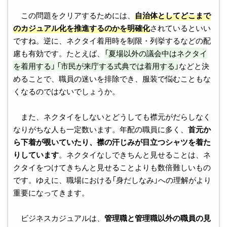
この問題をクリアするためには、
自治体としてどこまで
のカジュアル化を推進するのかを明確化
されているといい
ですね。逆に、ネクタイ着用時を制限・列挙するなどの配
慮も有効です。たとえば、
「夏場以外の議会中はネクタイ
を着用する」
「市民が来庁する式典では着用する」
などと決
めることで、職員の迷いを排除でき、服装で悩むこともな
くなるのではないでしょうか。
また、ネクタイをしないとどうしても襟元がだらしなく
なりがちな人も一定数います。年配の職員に多く、
首元か
ら下着が覗いていたり、襟の汗じみが目立つシャツを着た
りしています
。ネクタイなしできちんと見せることは、ネ
クタイをつけてきちんと見せることよりも数倍難しいもの
です。ゆえに、職場における「身だしなみ」への理解がより
重要になってきます。
ビジネスカジュアルは、
管理職と管理職以外の職員の見