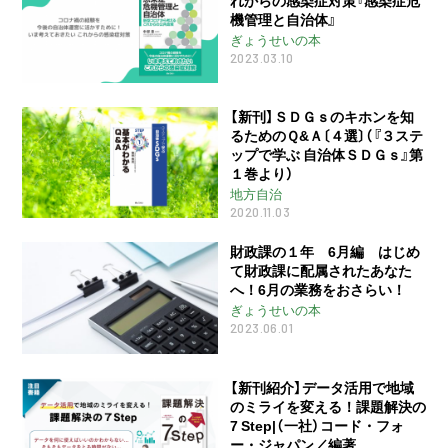
機管理と自治体』
ぎょうせいの本
2023.03.10
【新刊】ＳＤＧｓのキホンを知
るためのＱ&Ａ〔４選〕（『３ステ
ップで学ぶ 自治体ＳＤＧｓ』第
１巻より）
地方自治
2020.11.03
財政課の１年 6月編 はじめ
て財政課に配属されたあなた
へ！6月の業務をおさらい！
ぎょうせいの本
2023.06.01
【新刊紹介】データ活用で地域
のミライを変える！課題解決の
7 Step|（一社）コード・フォ
ー・ジャパン／編著