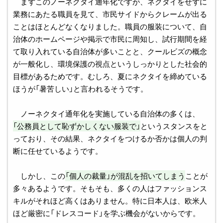
まずこのノーネクタイ通年化ですが、ネクタイをせずに
業務にあたる職員を見て、市民サイドからクレームが出る
ことはほとんどなくなりました。職員の服装について、自
治体のホームページや掲示で市民に周知し、試行期間を経
て取り入れている自治体が多いことと、クールビズの概念
が一般化し、環境保護の視点というしっかりとした社会的
目標があるためです。むしろ、夏にネクタイを締めている
ほうが「暑苦しい」と言われるそうです。
ノーネクタイ通年化を実施している自治体の多くは、
「公務員として恥ずかしくない服装で」
というスタンスをと
っており、その結果、ネクタイをつけるか否かは個人の判
断に任せているようです。
しかし、この
「個人の裁量」が混乱を招いてしまう
ことが
多々あるようです。そもそも、多くの人はファッションス
キルがそれほど高くはありません。特に日本人は、欧米人
ほど厳密に「ドレスコード」を学ぶ機会がないからです。