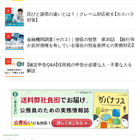
8
詫びと謝罪の違いとは？｜クレーム対応術６【カスハラ
対策】
9
金融機関調査（その２）｜徴収の智慧 第30話 【銀行等
が反対債権を有している場合の預金差押えの実務対応】
10
【確定申告Q&A】住民税の申告が必要な人・不要な人を
解説