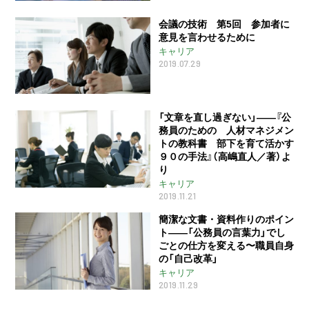
会議の技術 第5回 参加者に
意見を言わせるために
キャリア
2019.07.29
「文章を直し過ぎない」――『公
務員のための 人材マネジメン
トの教科書 部下を育て活かす
９０の手法』（高嶋直人／著）よ
り
キャリア
2019.11.21
簡潔な文書・資料作りのポイン
ト――「公務員の言葉力」でし
ごとの仕方を変える〜職員自身
の「自己改革」
キャリア
2019.11.29