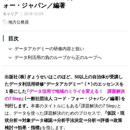
ォー・ジャパン／編著
2019.12.09
キャリア
地方公務員
目次
データアカデミーの研修内容と狙い
データ利活用の負のループから正のループへ
出版社（株）ぎょうせいはこのほど、50以上の自治体が受講し
たデータ利活用研修“データアカデミー” （＊）のエッセンスを
１冊にした『
データ活用で地域のミライを変える！ 課題解決
の7 Step
』（一般社団法人 コード・フォー・ジャパン／編著）を
刊行します。
本書のタイトルにもある「課題解決の7 Step」と
は、データを使った課題解決のためのプロセスで、
「仮説・現
状分析⇒対象データ確認⇒分析手法決定⇒分析⇒評価⇒政策
検討⇒効果・指標」
を指します。