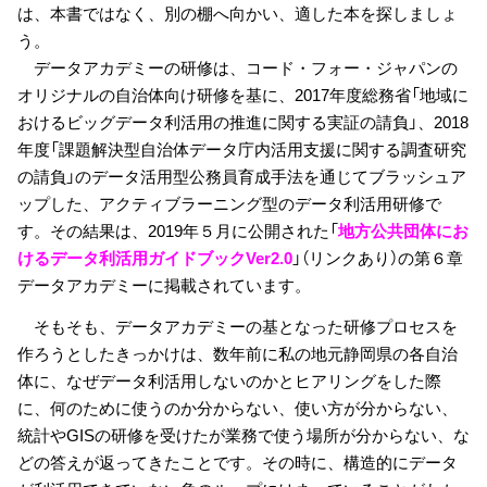
は、本書ではなく、別の棚へ向かい、適した本を探しましょ
う。
データアカデミーの研修は、コード・フォー・ジャパンの
オリジナルの自治体向け研修を基に、2017年度総務省「地域に
おけるビッグデータ利活用の推進に関する実証の請負」、2018
年度「課題解決型自治体データ庁内活用支援に関する調査研究
の請負」のデータ活用型公務員育成手法を通じてブラッシュア
ップした、アクティブラーニング型のデータ利活用研修で
す。その結果は、2019年５月に公開された「
地方公共団体にお
けるデータ利活用ガイドブックVer2.0
」（リンクあり）の第６章
データアカデミーに掲載されています。
そもそも、データアカデミーの基となった研修プロセスを
作ろうとしたきっかけは、数年前に私の地元静岡県の各自治
体に、なぜデータ利活用しないのかとヒアリングをした際
に、何のために使うのか分からない、使い方が分からない、
統計やGISの研修を受けたが業務で使う場所が分からない、な
どの答えが返ってきたことです。その時に、構造的にデータ