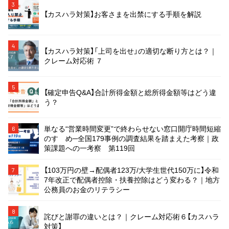
3
【カスハラ対策】お客さまを出禁にする手順を解説
4
【カスハラ対策】「上司を出せ」の適切な断り方とは？｜
クレーム対応術 ７
5
【確定申告Q&A】合計所得金額と総所得金額等はどう違
う？
単なる“営業時間変更”で終わらせない窓口開庁時間短縮
6
のすゝめ─全国179事例の調査結果を踏まえた考察｜政
策課題への一考察 第119回
【103万円の壁→配偶者123万/大学生世代150万に】令和
7
7年改正で配偶者控除・扶養控除はどう変わる？｜地方
公務員のお金のリテラシー
8
詫びと謝罪の違いとは？｜クレーム対応術６【カスハラ
対策】