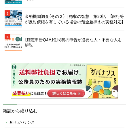
9
金融機関調査（その２）｜徴収の智慧 第30話 【銀行等
が反対債権を有している場合の預金差押えの実務対応】
10
【確定申告Q&A】住民税の申告が必要な人・不要な人を
解説
雑誌から絞り込む
月刊 ガバナンス