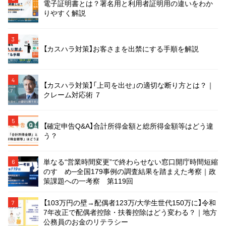
電子証明書とは？署名用と利用者証明用の違いをわか
りやすく解説
3
【カスハラ対策】お客さまを出禁にする手順を解説
4
【カスハラ対策】「上司を出せ」の適切な断り方とは？｜
クレーム対応術 ７
5
【確定申告Q&A】合計所得金額と総所得金額等はどう違
う？
単なる“営業時間変更”で終わらせない窓口開庁時間短縮
6
のすゝめ─全国179事例の調査結果を踏まえた考察｜政
策課題への一考察 第119回
【103万円の壁→配偶者123万/大学生世代150万に】令和
7
7年改正で配偶者控除・扶養控除はどう変わる？｜地方
公務員のお金のリテラシー