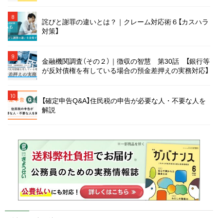
8
詫びと謝罪の違いとは？｜クレーム対応術６【カスハラ
対策】
9
金融機関調査（その２）｜徴収の智慧 第30話 【銀行等
が反対債権を有している場合の預金差押えの実務対応】
10
【確定申告Q&A】住民税の申告が必要な人・不要な人を
解説