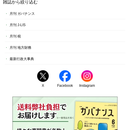
雑誌から絞り込む
月刊 ガバナンス
月刊 J-LIS
月刊 税
月刊 地方財務
最新行政大事典
X
Facebook
Instagram