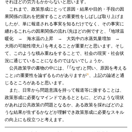
それほどの労力もかからないと思います。
これまで、政策形成にとって原因・結果や目的・手段の因
果関係の流れを把握することの重要性をしばしば取り上げま
したが、単に報道される事実を知るだけでなく、その事実に
纏わるこれらの因果関係の流れ（先ほどの例ですと、「地球温
暖化 → 海水温の上昇 → 大気中の水蒸気量増加 →
大雨の可能性増大」）を考えることが重要だと思います。そし
て、このような積み重ねをすることで、社会の現実・社会状
況に通じていることになるのではないでしょうか。
公共政策学の書物の中には、「「なぜ」と問い、原因を考える
こと」の重要性を論ずるものがありますが
、上記の論述と通
５
じるところがあると思います。
また、日常から問題意識を持って報道等に接することは、
政策形成に必要なマインドであるとともに、どのような現状
があれば公共政策の問題となるか、ある政策を採ればどのよ
うな結果が生ずるかなどが理解でき政策形成に必要なスキル
の向上にも役立つと考えます。