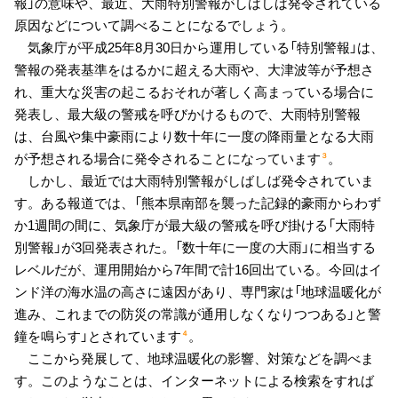
報」の意味や、最近、大雨特別警報がしばしば発令されている
原因などについて調べることになるでしょう。
気象庁が平成25年8月30日から運用している「特別警報」は、
警報の発表基準をはるかに超える大雨や、大津波等が予想さ
れ、重大な災害の起こるおそれが著しく高まっている場合に
発表し、最大級の警戒を呼びかけるもので、大雨特別警報
は、台風や集中豪雨により数十年に一度の降雨量となる大雨
が予想される場合に発令されることになっています
。
３
しかし、最近では大雨特別警報がしばしば発令されていま
す。ある報道では、「熊本県南部を襲った記録的豪雨からわず
か1週間の間に、気象庁が最大級の警戒を呼び掛ける「大雨特
別警報」が3回発表された。「数十年に一度の大雨」に相当する
レベルだが、運用開始から7年間で計16回出ている。今回はイ
ンド洋の海水温の高さに遠因があり、専門家は「地球温暖化が
進み、これまでの防災の常識が通用しなくなりつつある」と警
鐘を鳴らす」とされています
。
４
ここから発展して、地球温暖化の影響、対策などを調べま
す。このようなことは、インターネットによる検索をすれば