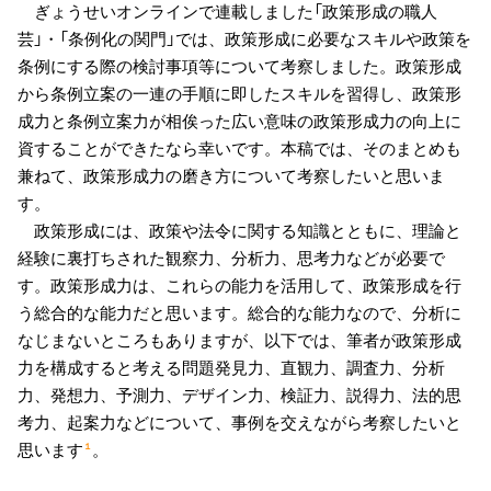
ぎょうせいオンラインで連載しました「政策形成の職人
芸」・「条例化の関門」では、政策形成に必要なスキルや政策を
条例にする際の検討事項等について考察しました。政策形成
から条例立案の一連の手順に即したスキルを習得し、政策形
成力と条例立案力が相俟った広い意味の政策形成力の向上に
資することができたなら幸いです。本稿では、そのまとめも
兼ねて、政策形成力の磨き方について考察したいと思いま
す。
政策形成には、政策や法令に関する知識とともに、理論と
経験に裏打ちされた観察力、分析力、思考力などが必要で
す。政策形成力は、これらの能力を活用して、政策形成を行
う総合的な能力だと思います。総合的な能力なので、分析に
なじまないところもありますが、以下では、筆者が政策形成
力を構成すると考える問題発見力、直観力、調査力、分析
力、発想力、予測力、デザイン力、検証力、説得力、法的思
考力、起案力などについて、事例を交えながら考察したいと
思います
。
１