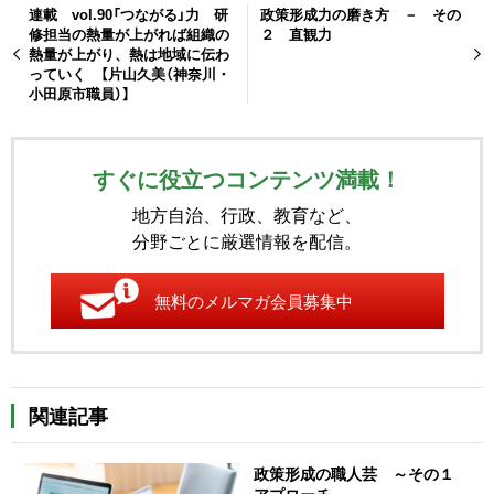
連載 vol.90「つながる」力 研
政策形成力の磨き方 － その
修担当の熱量が上がれば組織の
２ 直観力
熱量が上がり、熱は地域に伝わ
っていく 【片山久美（神奈川・
小田原市職員）】
すぐに役立つコンテンツ満載！
地方自治、行政、教育など、
分野ごとに厳選情報を配信。
無料のメルマガ会員募集中
関連記事
政策形成の職人芸 ～その１
アプローチ～