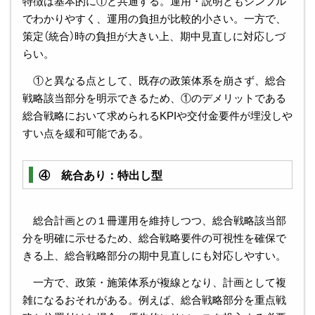
特徴は基本的に①と共通する。運用・説明ともシンプル
でわかりやすく、運用の負担が比較的小さい。一方で、
策定（統合）時の負担が大きい上、期中見直しに対応しづ
らい。
①と異なる点として、既存の政策体系を崩さず、総合
戦略該当部分を明示できるため、①のデメリットである
総合戦略において求められるKPIや交付金要件が埋没しや
すい点を緩和可能である。
④ 統合あり：特出し型
総合計画との１冊運用を維持しつつ、総合戦略該当部
分を明確に示せるため、総合戦略要件の可視性を確保で
きる上、総合戦略部分の期中見直しにも対応しやすい。
一方で、政策・施策体系が複線となり、計画として複
雑になるおそれがある。例えば、総合戦略部分を重点戦