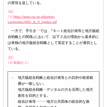
の実現を促している。
〔注〕
（３）
https://www.cao.go.jp/bunken-
suishin/doc/r05/k_tb_r5_honbun.pdf
一方で、手引き
では、「６―１総合計画等と地方版総
（４）
合戦略との関係」において、以下２点の理由から基本的に
は単独の地方版総合戦略として策定することが適切とし
ている。
〔注〕
（４）前掲注（１）
・ 地方版総合戦略と総合計画等との目的や政策範
囲が一致しない。
地方版総合戦略…デジタルの力を活用した地方
創生を目的とする。
総合計画等………地方公共団体の総合的な振