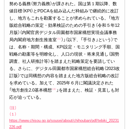
努める義務（努力義務）が課された。国は第１期以降、数
値目標（KPI）とPDCAを組み込んだ枠組みで継続的に改訂
し、地方もこれを勘案することが求められている。「地方
版総合戦略の策定・効果検証のための手引き（令和５年12
月版）（内閣官房デジタル田園都市国家構想実現会議事務
局内閣府地方創生推進室
）」（以下、「手引き」という）で
（１）
は、名称・期間・構成、KPI設定・モニタリング手順、国
戦略の勘案等を明瞭化し、人口の現状・将来見通し（国勢
調査、社人研推計等）を踏まえた戦略策定を要請してい
る。さらに、デジタル田園都市国家構想総合戦略（2023改
訂版）では同構想の内容を踏まえた地方版総合戦略の改訂
を求めている。加えて、2025年６月に閣議決定された
「地方創生2.0基本構想
」を踏まえた、検証・見直しも対
（２）
応が迫っている。
〔注〕
（１）
https://www.chisou.go.jp/sousei/about/chihouban/pdf/tebiki_20231
226.pdf