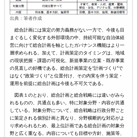
出典：筆者作成
総合計画には策定の努力義務がない一方で、今後も目
まぐるしく変化する外部環境の中、持続可能な自治体経
営に向けて総合計画を軸としたガバナンス機能はより一
層求められる。加えて、計画策定のタイミングは、地域
の現状把握・課題の可視化、新規事業の立案・既存事業
の見直しの好機である。総合計画策定を“計画づくり”で
はなく“政策づくり”と位置付け、その内実を伴う策定・
運用を前提に総合計画は今後も不可欠である。
図表１のとおり、総合計画と総合戦略には違いがみら
れるものの、共通点も多い。特に対象分野・内容が共通
している。対象分野について、総合戦略は行政分野ごと
に策定される個別計画と異なり、分野横断的な対応がよ
り求められるため、最上位計画である総合計画の対象分
野と広く重なる。内容についても目標や方針、施策等、