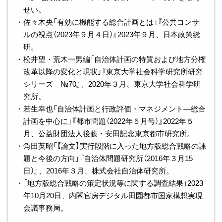
せい。
・佐々木央「有効に機能する総合計画とは」『公共コンサ
ルの視点（2023年９月４日）』2023年９月、日本政策総
研。
・松井望・荒木一男編「自治体計画の特質および地方分権
改革以降の変化と現状」『東京大学社会科学研究所研究
シリーズ №70』、2020年３月、東京大学社会科学研
究所。
・若生幸也「自治体計画と行政評価・マネジメント―総合
計画を中心に」『都市問題（2022年５月号）』2022年５
月、公益財団法人後藤・安田記念東京都市研究所。
・角田英昭「【論文】実行段階に入った地方版総合戦略の課
題と今後の方向」『自治体問題研究所（2016年３月15
日）』、2016年３月、株式会社自治体研究所。
・「地方版総合戦略の策定状況等に関する調査結果」2023
年10月20日、内閣官房デジタル田園都市国家構想実現
会議事務局。