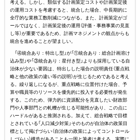
考える。しかし、類似する計画策定コストや計画策定後
の運用コストを考慮すると、統合した場合、中長期的に
全庁的な業務工数削減につながる。また、計画策定がゴ
ールではなく、計画策定後の運用（評価・事務事業の見直
し等）が重要であるため、計画マネジメントの観点からも
統合を進めることが望ましい。
「④統合あり：特出し型」が「①統合あり：総合計画溶け
込み型」や「③統合あり：星付き型」よりも採用している自
治体が少ない要因は、特出しした場合の説明責任（重点戦
略と他の政策の違い等の説明）が生じるためであると考え
る。繰り返しになるが、重点戦略に位置付けた場合、予
算や職員等のリソースを優先的に投入する必要性が発生
する。このため、弾力的に資源配分を見直したい財政部
門や人事部門との軋轢が生じる可能性があり、この点に
ハードルがあると推測される。加えて、総合戦略で目標
とされている「人口減少対策」そのものが自治体の政策目
標として掲げづらい（自治体の政策によってコントロール
しづらい）構造があることも一因と筆者は考える。実際に