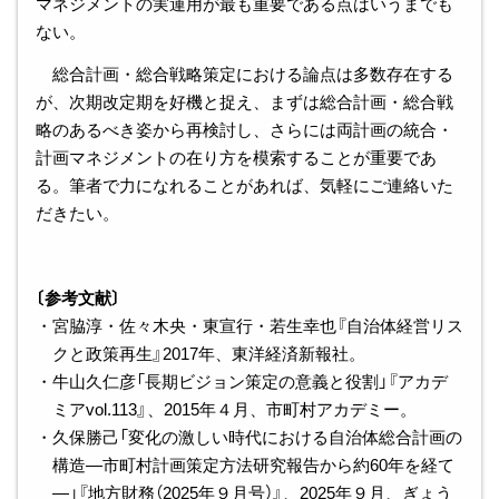
マネジメントの実運用が最も重要である点はいうまでも
ない。
総合計画・総合戦略策定における論点は多数存在する
が、次期改定期を好機と捉え、まずは総合計画・総合戦
略のあるべき姿から再検討し、さらには両計画の統合・
計画マネジメントの在り方を模索することが重要であ
る。筆者で力になれることがあれば、気軽にご連絡いた
だきたい。
〔参考文献〕
・宮脇淳・佐々木央・東宣行・若生幸也『自治体経営リス
クと政策再生』2017年、東洋経済新報社。
・牛山久仁彦「長期ビジョン策定の意義と役割」『アカデ
ミアvol.113』、2015年４月、市町村アカデミー。
・久保勝己「変化の激しい時代における自治体総合計画の
構造―市町村計画策定方法研究報告から約60年を経て
―」『地方財務（2025年９月号）』、2025年９月、ぎょう