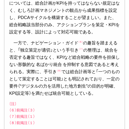
については、総合計画がKPIを持ってはならない規定はな
く、むしろ計画マネジメントの観点から成果指標を設定
し、PDCAサイクルを構築することが望ましい。また、
総合戦略該当部分のみ、アクションプランを策定・KPIを
設定する等、設計によって対応可能である。
一方で、ナビゲーション・ガイド
の趣旨を踏まえる
（６）
と、「独立策定が適切」という手引き
の整理は、統合を
（７）
否定する趣旨ではなく、KPIなど総合戦略の要件を担保し
ない形骸的な名ばかり統合を抑制する意図であると考え
られる。実際に、手引き
では総合計画等と「一つのもの
（８）
として策定することは可能」とも明記されており、一定の
要件（“デジタルの力を活用した地方創生”の目的が明確、
KPI設定等）を満たせば統合可能としている。
〔注〕
（６）前掲注（３）
（７）前掲注（１）
（８）前掲注（１）