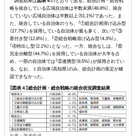
調査結果は
図表４
のとおりである。総合計画・総合戦
略を統合している広域自治体は半数未満（46.8%）、統合
していない広域自治体は半数以上（51.1%）であった。ま
た、統合している自治体のうち、「①総合計画溶け込み型
（27.7%）」を採用している自治体が最も多く、次いで「③
星付き型（12.8%）」、「②総合戦略溶け込み型（4.3%）」、
「④特出し型（2.1%）」となった。一方、統合なしは、「⑥
完全分離型（44.7%）」を採用している自治体が大半を占
め、一部の自治体では「⑤連携型（8.5%）」が採用されてい
る。なお、１自治体（高知県）のみ、総合計画の策定が確
認できなかった。
【図表４】総合計画・総合戦略の統合状況調査結果
出典：筆者作成