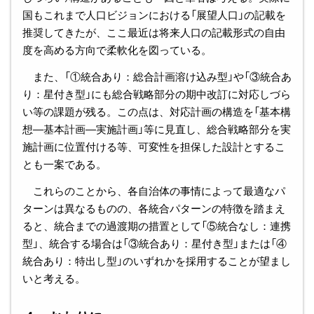
国もこれまで人口ビジョンにおける「展望人口」の記載を
推奨してきたが、ここ最近は将来人口の記載形式の自由
度を高める方向で柔軟化を図っている。
また、「①統合あり：総合計画溶け込み型」や「③統合あ
り：星付き型」にも総合戦略部分の期中改訂に対応しづら
い等の課題が残る。この点は、対応計画の構造を「基本構
想―基本計画―実施計画」等に見直し、総合戦略部分を実
施計画に位置付ける等、可変性を担保した設計とするこ
とも一案である。
これらのことから、各自治体の事情によって最適なパ
ターンは異なるものの、各統合パターンの特徴を踏まえ
ると、統合までの過渡期の措置として「⑤統合なし：連携
型」、統合する場合は「③統合あり：星付き型」または「④
統合あり：特出し型」のいずれかを採用することが望まし
いと考える。