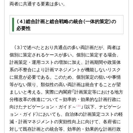
両者に共通する要素は多い。
（４）総合計画と総合戦略の統合（一体的策定）の
必要性
（３）で述べたとおり共通点の多い両計画だが、両者は
個別に策定されるケースが多い。個別に策定する場合、
計画策定・運用コストの増加に加え、計画期間や政策体
系の不整合により計画マネジメントが機能しないリスク
に留意が必要である。このため、個別策定の狙いや事情
等がない限り、類似性の高い両計画は統合することが望
ましいと考える。実際に内閣府「計画策定等における地方
分権改革の推進について～効率的・効果的な計画行政に
向けたナビゲーション・ガイド～
」（以下、ナビゲーシ
（３）
ョン・ガイド）においても、自治体の計画策定コストの軽
減・計画マネジメントの実効性向上に向けて、各府省に
対して既存計画との統合等、効率的・効果的な計画行政