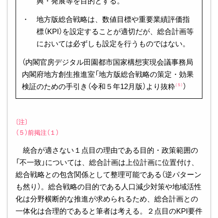
興・発展等を目的とする。
・ 地方版総合戦略は、数値目標や重要業績評価指
標（KPI）を設定することが適切だが、総合計画等
においては必ずしも設定を行うものではない。
（内閣官房デジタル田園都市国家構想実現会議事務局
内閣府地方創生推進室「地方版総合戦略の策定・効果
検証のための手引き（令和５年12月版）より抜粋
）
（５）
〔注〕
（５）前掲注（１）
統合が適さない１点目の理由である目的・政策範囲の
「不一致」については、総合計画は上位計画に位置付け、
総合戦略との包含関係として整理可能である（逆パターン
も然り）。総合戦略の目的である人口減少対策や地域活性
化は分野横断的な推進が求められるため、総合計画との
一体化は合理的であると筆者は考える。２点目のKPI要件