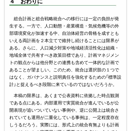
４ おわりに
総合計画と総合戦略統合への移行には一定の負担が発
生する。一方で、人口動態・産業構造・気候危機等の外
部環境変化が加速する中、自治体経営の骨格を成すとも
いえる両計画を２本立てで維持し続けることには限界が
ある。さらに、人口減少対策や地域経済活性化は組織・
地域全体で共有すべき政策目標であり、計画マネジメン
トの観点からは他分野との連携も含めて一体的な計画で
あることが望ましい。このため、統合は選択肢の１つで
はなく、ガバナンスと説明責任を強化するための「標準設
計」と捉えるべき段階に来ているのではないだろうか。
本稿の限界は、あくまで公表資料に依拠した時点観測
である点にある。内部運用で実質統合が進んでいるが公
開表現が追いついていない事例や、逆に公開上は統合さ
れていても運用が二重化している事例は、一定程度存在
しうるだろう。実際には、形式上の統合有無よりも計画