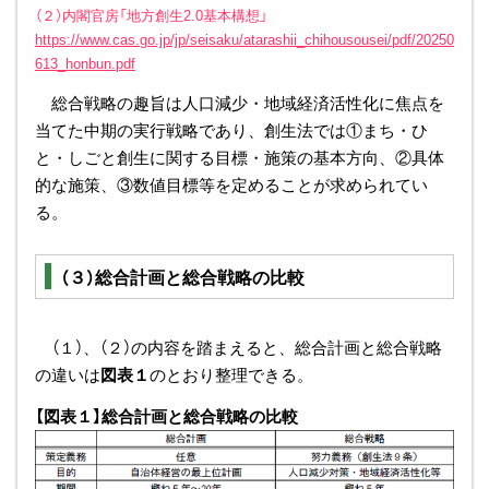
（２）内閣官房「地方創生2.0基本構想」
https://www.cas.go.jp/jp/seisaku/atarashii_chihousousei/pdf/20250
613_honbun.pdf
総合戦略の趣旨は人口減少・地域経済活性化に焦点を
当てた中期の実行戦略であり、創生法では①まち・ひ
と・しごと創生に関する目標・施策の基本方向、②具体
的な施策、③数値目標等を定めることが求められてい
る。
（３）総合計画と総合戦略の比較
（１）、（２）の内容を踏まえると、総合計画と総合戦略
の違いは
図表１
のとおり整理できる。
【図表１】総合計画と総合戦略の比較