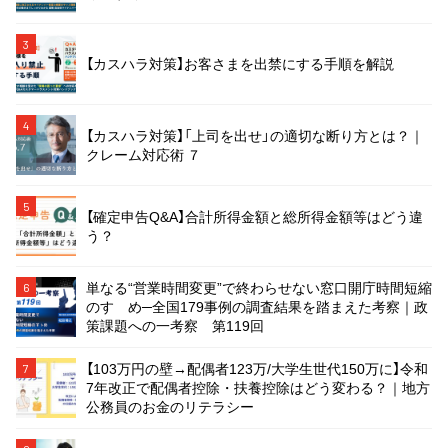
3
【カスハラ対策】お客さまを出禁にする手順を解説
4
【カスハラ対策】「上司を出せ」の適切な断り方とは？｜
クレーム対応術 ７
5
【確定申告Q&A】合計所得金額と総所得金額等はどう違
う？
単なる“営業時間変更”で終わらせない窓口開庁時間短縮
6
のすゝめ─全国179事例の調査結果を踏まえた考察｜政
策課題への一考察 第119回
【103万円の壁→配偶者123万/大学生世代150万に】令和
7
7年改正で配偶者控除・扶養控除はどう変わる？｜地方
公務員のお金のリテラシー