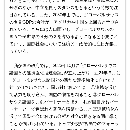
るときにも使われてきた。近年、民主主義と権威主義の
分断のなか、中立を貫くスタンスをとるという特徴で注
目されている。また、2050年までに、グローバルサウス
の名目GDPの合計が、アメリカや中国を上回ると予測さ
れている。さらには人口面でも、グローバルサウスの
国々で全世界の３分の２を占めるようになると予測され
ており、国際社会において経済的・政治的に注目が集ま
っている。
我が国の政府では、2023年10月に「グローバルサウス
諸国との連携強化推進会議」が立ち上がり、翌24年６月に
「グローバルサウス諸国との新たな連携強化に向けた方
針」が打ち出された。同方針においては、 ①連携を通じ
て活力を取り込み、国益の増進を図ること ②グローバル
サウス諸国を共創パートナーと捉え、我が国自身もパー
トナーとして選ばれる関係を構築すること ③連携強化を
通じて国際社会における分断と対立の動きを協調に導く
こと が掲げられている。トップ外交や官民でのフォーラ