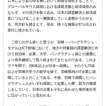
ム等によりあらゆる層において関係を強化することで、
グローバルサウス諸国における課題克服と経済成長のみ
ならず、その活力を取り込み、日本の課題解決と経済成
長につなげることを一層推進していく姿勢がうかがえ
る。同方針を踏まえて、現在、様々な施策が打ち出され
実行に移されている。
ご存じの方も多いと思うが、宮崎 ― バングラデシュ・
モデルはICT領域において、地方や対象国の課題解決に向
けて自治体、企業、大学、バングラデシュ国との連携に
より長年継続して取り組まれてきたものである。これま
で７年間で、200名以上が日本へ就職し、そのうち70名
以上が宮崎大学での留学を経て、宮崎県内のIT企業に就
職しているとのことである。今後、宮崎で就職したバン
グラデシュ人がいずれ帰国して起業した際、双方の橋渡
しをしていく、日本の企業もそれに合わせた海外進出等
に広がっていくと思われる。