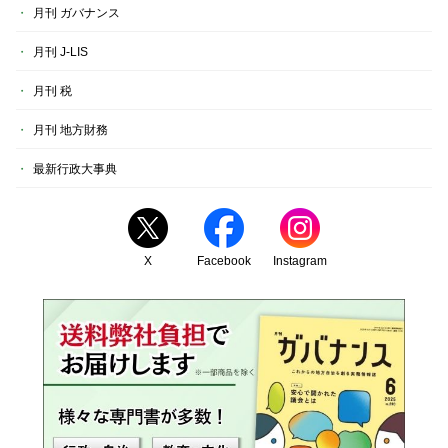
月刊 ガバナンス
月刊 J-LIS
月刊 税
月刊 地方財務
最新行政大事典
X
Facebook
Instagram