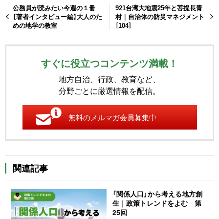
公務員が読みたい今週の１冊
921台湾大地震25年と菩提長青
【著者インタビュー編】大人のた
村｜自治体の防災マネジメント
めの地学の教室
［104］
すぐに役立つコンテンツ満載！
地方自治、行政、教育など、
分野ごとに厳選情報を配信。
無料のメルマガ会員募集中
関連記事
「関係人口」から考える地方創
生｜政策トレンドをよむ 第
25回