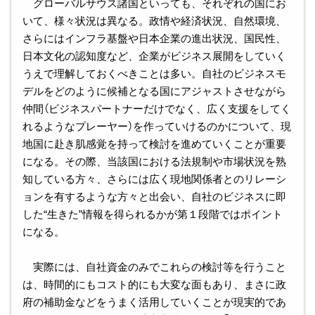
グローバルサウス諸国といっても、それぞれの国にお
いて、様々状況は異なる。政情や経済状況、自然環境、
さらにはインフラ基盤や日本企業の進出状況、国民性、
日本文化の認知度など、企業がビジネス展開をしていく
うえで理解しておくべきことは多い。自社のビジネスモ
デルをどのように候補となる国にアジャストさせながら
仲間（ビジネスパートナーだけでなく、広く支援をしてく
れるようなプレーヤー）を作っていけるのかについて、現
地国に赴き肌感覚を持って検討を進めていくことが重要
になる。その際、当該国における法規制や市場状況を熟
知している方々、さらには広く現地関係者とのリレーシ
ョンを有するような方々と出会い、自社のビジネスに即
した“生きた”情報を得られるかが第１段階ではポイント
になる。
実際には、自社資金のみでこれらの検討等を行うこと
は、時間的にもコスト的にも大変な面もあり、まさに政
府の補助金などをうまく活用していくことが現実的であ