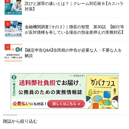
8
詫びと謝罪の違いとは？｜クレーム対応術６【カスハラ
対策】
9
金融機関調査（その２）｜徴収の智慧 第30話 【銀行等
が反対債権を有している場合の預金差押えの実務対応】
10
【確定申告Q&A】住民税の申告が必要な人・不要な人を
解説
雑誌から絞り込む