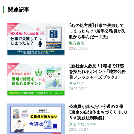
関連記事
【心の処方箋】仕事で失敗して
しまったら？『若手公務員が失
敗から学んだ一工夫』
地方自治
2025.03.19
【新社会人必見！】職場で好感
を持たれるポイント『地方公務
員フレッシャーズブック』
キャリア
2025.03.14
公務員が読みたい今週の２冊
【東京の自治体まちづくり Ⅱ/Ｑ
＆Ａ実践法制執務】
ぎょうせいの本
2025.03.24