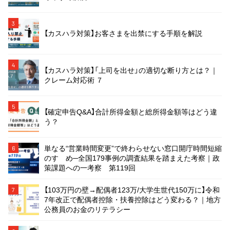
3
【カスハラ対策】お客さまを出禁にする手順を解説
4
【カスハラ対策】「上司を出せ」の適切な断り方とは？｜
クレーム対応術 ７
5
【確定申告Q&A】合計所得金額と総所得金額等はどう違
う？
単なる“営業時間変更”で終わらせない窓口開庁時間短縮
6
のすゝめ─全国179事例の調査結果を踏まえた考察｜政
策課題への一考察 第119回
【103万円の壁→配偶者123万/大学生世代150万に】令和
7
7年改正で配偶者控除・扶養控除はどう変わる？｜地方
公務員のお金のリテラシー