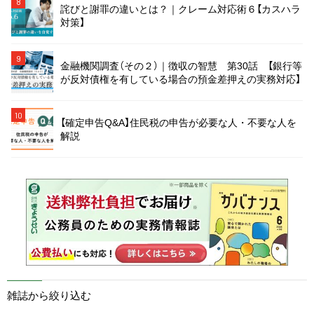
8
詫びと謝罪の違いとは？｜クレーム対応術６【カスハラ
対策】
9
金融機関調査（その２）｜徴収の智慧 第30話 【銀行等
が反対債権を有している場合の預金差押えの実務対応】
10
【確定申告Q&A】住民税の申告が必要な人・不要な人を
解説
雑誌から絞り込む