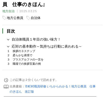
員 仕事のきほん』
2025.03.25
地方自治
地方公務員
自治体
目次
自治体職員１年目の強い味方！
応対の基本動作～気持ちは行動に表われる～
１ 挨拶の３ステップ
２ 柔らかな表情で
３ プラスアルファの一言を
３ 職場での挨拶言葉の例
この記事は２分くらいで読めます。
出典書籍：
市町村職員研修 いちからわかる！地方公務員 仕事
のきほん 改訂版