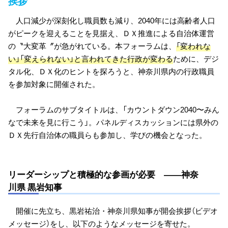
挨拶
人口減少が深刻化し職員数も減り、2040年には高齢者人口
がピークを迎えることを見据え、ＤＸ推進による自治体運営
の〝大変革〞が急がれている。本フォーラムは、
「変われな
い」「変えられない」と言われてきた行政が変わる
ために、デジ
タル化、ＤＸ化のヒントを探ろうと、神奈川県内の行政職員
を参加対象に開催された。
フォーラムのサブタイトルは、「カウントダウン2040〜みん
なで未来を見に行こう」。パネルディスカッションには県外の
ＤＸ先行自治体の職員らも参加し、学びの機会となった。
リーダーシップと積極的な参画が必要 ――神奈
川県 黒岩知事
開催に先立ち、黒岩祐治・神奈川県知事が開会挨拶（ビデオ
メッセージ）をし、以下のようなメッセージを寄せた。