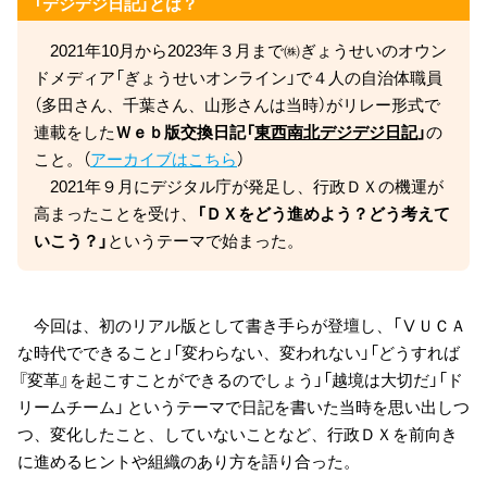
「デジデジ日記」とは？
2021年10月から2023年３月まで㈱ぎょうせいのオウン
ドメディア「ぎょうせいオンライン」で４人の自治体職員
（多田さん、千葉さん、山形さんは当時）がリレー形式で
連載をした
Ｗｅｂ版交換日記「
東西南北デジデジ日記
」
の
こと。（
アーカイブはこちら
）
2021年９月にデジタル庁が発足し、行政ＤＸの機運が
高まったことを受け、
「ＤＸをどう進めよう？どう考えて
いこう？」
というテーマで始まった。
今回は、初のリアル版として書き手らが登壇し、「ⅤＵＣＡ
な時代でできること」「変わらない、変われない」「どうすれば
『変革』を起こすことができるのでしょう」「越境は大切だ」「ド
リームチーム」 というテーマで日記を書いた当時を思い出しつ
つ、変化したこと、していないことなど、行政ＤＸを前向き
に進めるヒントや組織のあり方を語り合った。