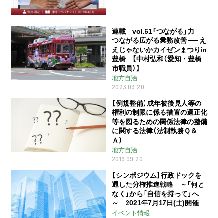
連載 vol.61「つながる」力
つながる広がる業務改善 ── え
えじゃないかカイゼンまつりin
豊橋 【中村弘和（愛知・豊橋
市職員）】
地方自治
2023.03.20
【例規整備】成年被後見人等の
権利の制限に係る措置の適正化
等を図るための関係法律の整備
に関する法律（法制執務Ｑ＆
Ａ）
地方自治
2019.09.20
【シンポジウム】行政ドックを
通した分権推進戦略 ～「何と
なく」から「自信を持って」へ
～ 2021年7月17日(土)開催
イベント情報