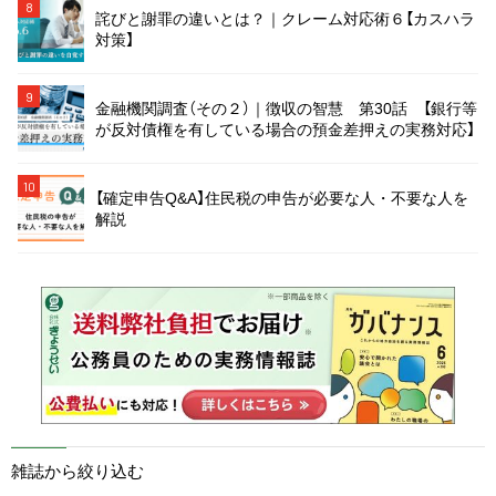
8
詫びと謝罪の違いとは？｜クレーム対応術６【カスハラ
対策】
9
金融機関調査（その２）｜徴収の智慧 第30話 【銀行等
が反対債権を有している場合の預金差押えの実務対応】
10
【確定申告Q&A】住民税の申告が必要な人・不要な人を
解説
雑誌から絞り込む