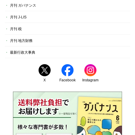
月刊 ガバナンス
月刊 J-LIS
月刊 税
月刊 地方財務
最新行政大事典
X
Facebook
Instagram