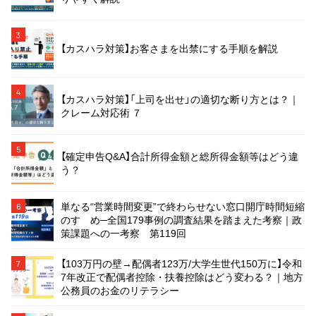
3
【カスハラ対策】お客さまを出禁にする手順を解説
4
【カスハラ対策】「上司を出せ」の適切な断り方とは？｜
クレーム対応術 ７
5
【確定申告Q&A】合計所得金額と総所得金額等はどう違
う？
単なる“営業時間変更”で終わらせない窓口開庁時間短縮
6
のすゝめ─全国179事例の調査結果を踏まえた考察｜政
策課題への一考察 第119回
【103万円の壁→配偶者123万/大学生世代150万に】令和
7
7年改正で配偶者控除・扶養控除はどう変わる？｜地方
公務員のお金のリテラシー