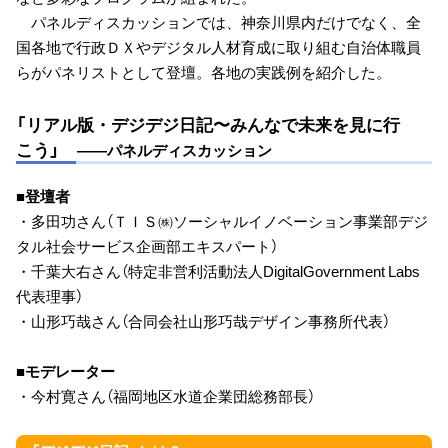
パネルディスカッションでは、神奈川県内だけでなく、全
国各地で行政ＤＸやデジタル人材育成に取り組む自治体職員
らがパネリストとして登壇。各地の実践例を紹介した。
「リアル版・デジデジ日記〜みんなで未来を見に行
こう」
――パネルディスカッション
■登壇者
・多田功さん（ＴＩＳ㈱ソーシャルイノベーション事業部デジ
タル社会サービス企画部エキスパート）
・千葉大右さん（特定非営利活動法人DigitalGovernment Labs
代表理事）
・山形巧哉さん（合同会社山形巧哉デザイン事務所代表）
■モデレーター
・今村寛さん（福岡地区水道企業団総務部長）