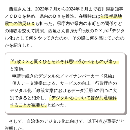
西垣さんは、2022年７月から2024年６月まで石川県副知事
／ＣＤＯを務め、県内のＤＸを推進。在職時には
能登半島地
震での防災ＤＸ
も担った。県庁内や県内の市町との関係など
の経験を交えて講演。西垣さん自身が「行政のＤＸ」や「デジタ
ル化」として何をやってきたのか、その際に何を感じていたの
かを紹介した。
「行政ＤＸと聞くひとそれぞれ思い浮かべるものが違う」
と指摘。
「申請手続きのデジタル化／マイナンバーカード発給」
「個人データ連携による、サービスの向上」「行政庁内の
デジタル化」「政策立案におけるデータ活用」の四つに大
別できると紹介し、
「デジタル化について皆が共通理解
することが重要だ」
と述べた。
そして、自治体のデジタル化に向けて、以下4点が重要だと
説明した。