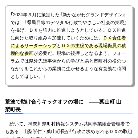
「2024年３月に策定した『新かながわグランドデザイン』
では、『県民目線のデジタル行政でやさしい社会の実現』
を掲げ、ＤＸを強力に推進しようとしている。ＤＸ推進
に向けた取り組みを加速していくためには、
ＤＸ責任者
によるリーダーシップ
と
ＤＸの主役である現場職員の積
極的な参画
が必要だ。現場の後押しとなるよう、フォー
ラムでは県外先進事例からの学びと県と市町村の横のつ
ながりをこれからの業務に生かせるような有意義な時間
としてほしい。」
荒波で助け合うキックオフの場に ――葉山町 山
梨町長
続いて、神奈川県町村情報システム共同事業組合管理者で
もある、山梨崇仁・葉山町長が「行政に求められるＤＸの取組