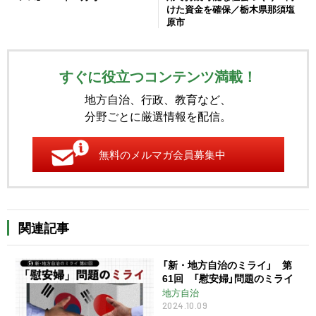
けた資金を確保／栃木県那須塩
原市
すぐに役立つコンテンツ満載！
地方自治、行政、教育など、
分野ごとに厳選情報を配信。
無料のメルマガ会員募集中
関連記事
「新・地方自治のミライ」 第
61回 「慰安婦」問題のミライ
地方自治
2024.10.09