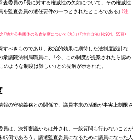
査委員の「長に対する権威性の欠如について、その権威性
員を監査委員の選任要件の一つとされたところである」
（注
地方公共団体の監査制度について（九）」（『地方自治』№904、55頁）
保すべきものであり、政治的効果に期待した法制度設計な
の衆議院法制局職員に、「今、この制度が提案されたら認め
このような制度は難しい」との見解が示された。
度
情報の守秘義務との関係で、議員本来の活動が事実上制限さ
委員は、決算審議からは外され、一般質問も行わないことが
末転倒であろう。議選監査委員になるために議員になった人