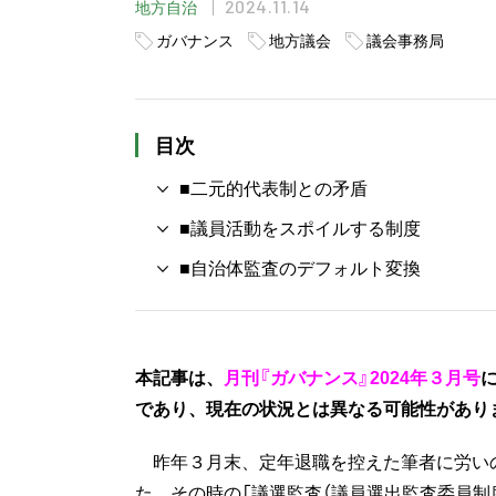
2024.11.14
地方自治
ガバナンス
地方議会
議会事務局
目次
■二元的代表制との矛盾
■議員活動をスポイルする制度
■自治体監査のデフォルト変換
本記事は、
月刊『ガバナンス』2024年３月号
であり、現在の状況とは異なる可能性があり
昨年３月末、定年退職を控えた筆者に労い
た。その時の「議選監査（議員選出監査委員制