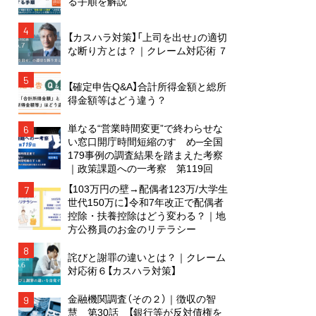
る手順を解説
4
【カスハラ対策】「上司を出せ」の適切
な断り方とは？｜クレーム対応術 ７
5
【確定申告Q&A】合計所得金額と総所
得金額等はどう違う？
単なる“営業時間変更”で終わらせな
6
い窓口開庁時間短縮のすゝめ─全国
179事例の調査結果を踏まえた考察
｜政策課題への一考察 第119回
【103万円の壁→配偶者123万/大学生
7
世代150万に】令和7年改正で配偶者
控除・扶養控除はどう変わる？｜地
方公務員のお金のリテラシー
8
詫びと謝罪の違いとは？｜クレーム
対応術６【カスハラ対策】
金融機関調査（その２）｜徴収の智
9
慧 第30話 【銀行等が反対債権を