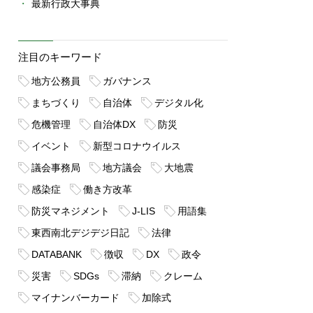
最新行政大事典
注目のキーワード
地方公務員
ガバナンス
まちづくり
自治体
デジタル化
危機管理
自治体DX
防災
イベント
新型コロナウイルス
議会事務局
地方議会
大地震
感染症
働き方改革
防災マネジメント
J-LIS
用語集
東西南北デジデジ日記
法律
DATABANK
徴収
DX
政令
災害
SDGs
滞納
クレーム
マイナンバーカード
加除式