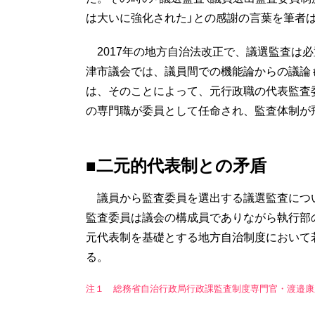
は大いに強化された」との感謝の言葉を筆者
2017年の地方自治法改正で、議選監査は
津市議会では、議員間での機能論からの議論
は、そのことによって、元行政職の代表監査
の専門職が委員として任命され、監査体制が
■二元的代表制との矛盾
議員から監査委員を選出する議選監査につ
監査委員は議会の構成員でありながら執行部
元代表制を基礎とする地方自治制度において
る。
注１ 総務省自治行政局行政課監査制度専門官・渡邉康之「