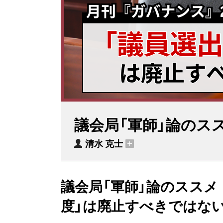
議会局「軍師」論のス
清水 克士
議会局「軍師」論のススメ
度」は廃止すべきではな