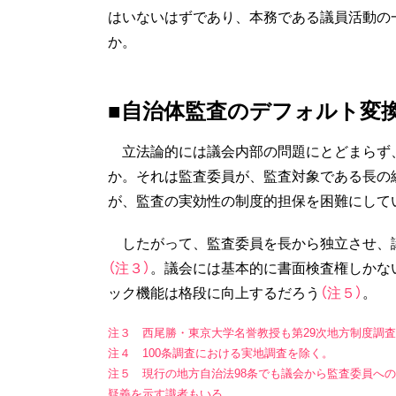
はいないはずであり、本務である議員活動の
か。
■自治体監査のデフォルト変
立法論的には議会内部の問題にとどまらず
か。それは監査委員が、監査対象である長の
が、監査の実効性の制度的担保を困難にして
したがって、監査委員を長から独立させ、
（注３）
。議会には基本的に書面検査権しかな
ック機能は格段に向上するだろう
（注５）
。
注３ 西尾勝・東京大学名誉教授も第29次地方制度調
注４ 100条調査における実地調査を除く。
注５ 現行の地方自治法98条でも議会から監査委員へ
疑義を示す識者もいる。