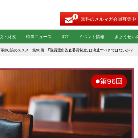
無料のメルマガ会員募集中
税・財政
時事ニュース
ICT
イベント情報
ぎょうせい
「軍師」論のススメ 第96回 「議員選出監査委員制度」は廃止すべきではないか？