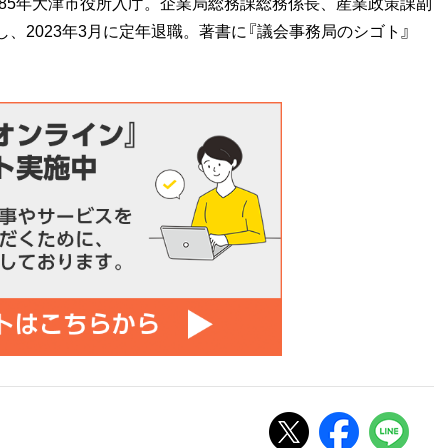
85年大津市役所入庁。企業局総務課総務係長、産業政策課副
し、
2023
年
3
月に定年退職。著書に『議会事務局のシゴト』