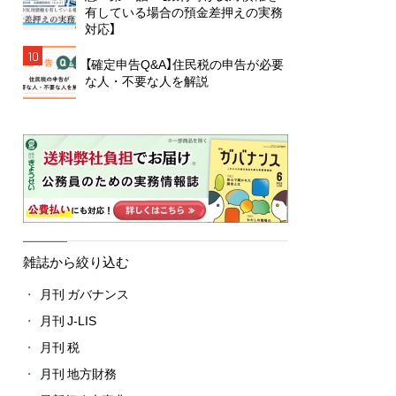
有している場合の預金差押えの実務
対応】
10
【確定申告Q&A】住民税の申告が必要
な人・不要な人を解説
雑誌から絞り込む
月刊 ガバナンス
月刊 J-LIS
月刊 税
月刊 地方財務