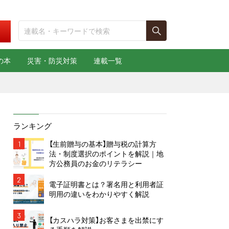
の本
災害・防災対策
連載一覧
ランキング
1
【生前贈与の基本】贈与税の計算方
法・制度選択のポイントを解説｜地
方公務員のお金のリテラシー
2
電子証明書とは？署名用と利用者証
明用の違いをわかりやすく解説
3
【カスハラ対策】お客さまを出禁にす