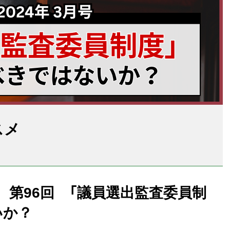
スメ
 第96回 「議員選出監査委員制
いか？