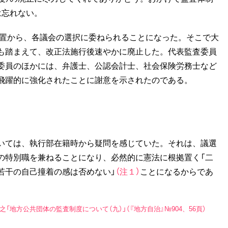
は忘れない。
必置から、各議会の選択に委ねられることになった。そこで大
も踏まえて、改正法施行後速やかに廃止した。代表監査委員
委員のほかには、弁護士、公認会計士、社会保険労務士など
飛躍的に強化されたことに謝意を示されたのである。
いては、執行部在籍時から疑問を感じていた。それは、議選
の特別職を兼ねることになり、必然的に憲法に根拠置く「二
若干の自己撞着の感は否めない」
（注１）
ことになるからであ
地方公共団体の監査制度について（九）」（『地方自治』№904、56頁）