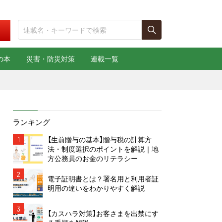
の本
災害・防災対策
連載一覧
ランキング
1
【生前贈与の基本】贈与税の計算方
法・制度選択のポイントを解説｜地
方公務員のお金のリテラシー
2
電子証明書とは？署名用と利用者証
明用の違いをわかりやすく解説
3
【カスハラ対策】お客さまを出禁にす