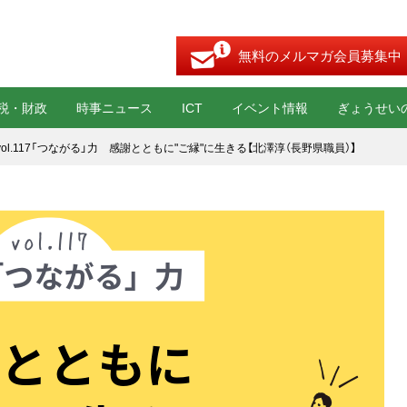
無料のメルマガ会員募集中
税・財政
時事ニュース
ICT
イベント情報
ぎょうせい
ol.117「つながる」力 感謝とともに"ご縁"に生きる【北澤淳（長野県職員）】