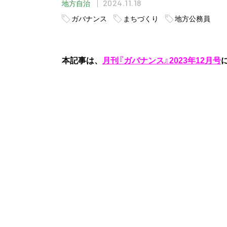
2024.11.18
地方自治
ガバナンス
まちづくり
地方公務員
本記事は、
月刊『ガバナンス』2023年12月号
報であり、現在の状況とは異なる可能性があ
所属等は執筆（掲載）時点のものです。
※本コラムは主に自治体職員によるネットワ
【
連載一覧はこちら
】