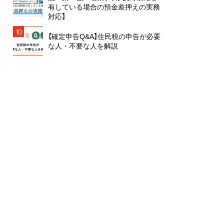
有している場合の預金差押えの実務
対応】
10
【確定申告Q&A】住民税の申告が必要
な人・不要な人を解説
雑誌から絞り込む
月刊 ガバナンス
月刊 J-LIS
月刊 税
月刊 地方財務