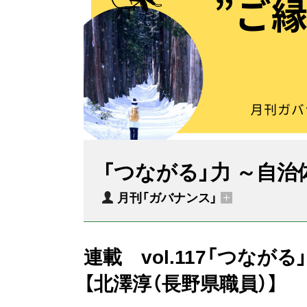
「つながる」力 ～自
月刊「ガバナンス」
連載 vol.117「つな
【北澤淳（長野県職員）】