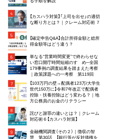
る手順を解説
4
【カスハラ対策】「上司を出せ」の適切
な断り方とは？｜クレーム対応術 ７
5
【確定申告Q&A】合計所得金額と総所
得金額等はどう違う？
単なる“営業時間変更”で終わらせな
6
い窓口開庁時間短縮のすゝめ─全国
179事例の調査結果を踏まえた考察
｜政策課題への一考察 第119回
【103万円の壁→配偶者123万/大学生
7
世代150万に】令和7年改正で配偶者
控除・扶養控除はどう変わる？｜地
方公務員のお金のリテラシー
8
詫びと謝罪の違いとは？｜クレーム
対応術６【カスハラ対策】
金融機関調査（その２）｜徴収の智
9
慧 第30話 【銀行等が反対債権を