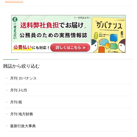
雑誌から絞り込む
月刊 ガバナンス
月刊 J-LIS
月刊 税
月刊 地方財務
最新行政大事典