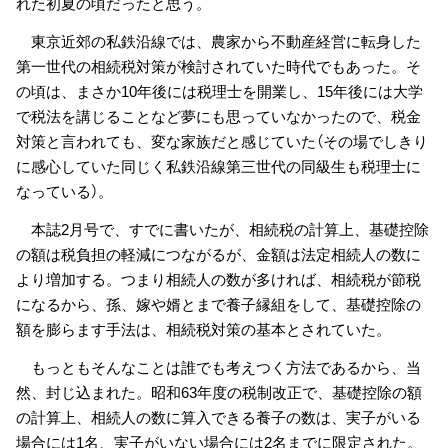
れた初夏の頃だったと思う。
東京近郊の私鉄沿線では、農家から不動産経営に転身した
第一世代の相続税対策が検討されていた時代でもあった。そ
の頃は、まさか10年後には税理士を開業し、15年後には大学
で税法を講じることなど夢にも思っていなかったので、税金
対策と言われても、変な家族だと感じていた（その場でしきり
に感心していた同じく私鉄沿線第三世代の同級生も税理士に
なっている）。
本誌2月号で、すでに書いたが、相続税の計算上、基礎控除
の額は税負担の軽減につながるが、金額は法定相続人の数に
より増加する。つまり相続人の数が多ければ、相続税が節税
になるから、孫、嫁や婿とまで養子縁組をして、基礎控除の
額を膨らます手法は、相続税対策の基本とされていた。
もっともそんなことは誰でも考えつく方法であるから、当
然、封じ込まれた。昭和63年度の税制改正で、基礎控除の額
の計算上、相続人の数に算入できる養子の数は、実子がいる
場合には1名、実子がいない場合には2名までに限定された。