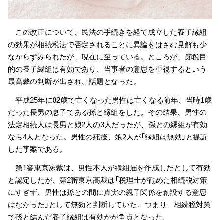
この改正について、民法の手続きを経て成立した養子縁組
の効果が相続税法で否定されることに異論をはさむ見解も少
なからずみられたが、現在に至っている。ところが、節税目
的の養子縁組は有効であり、当事者の意思を重視するという
最高裁の判断が出され、話題となった。
平成25年に82歳で亡くなった男性は亡くなる前年、当時1歳
だった長男の息子である孫と縁組をした。その結果、男性の
法定相続人は長男と娘2人の3人だったが、孫との縁組が有効
なら4人となった。男性の死後、娘2人が「縁組は無効」と提訴
した事案である。
第1審東京家裁は、男性本人が縁組届を作成したとして有効
と認定したが、第2審東京高裁は「税理士が勧めた相続税対策
にすぎず、男性は孫との間に真実の親子関係を創設する意思
はなかった」として無効と判断していた。つまり、相続税対策
で孫と結んだ養子縁組は有効かが争点となった。