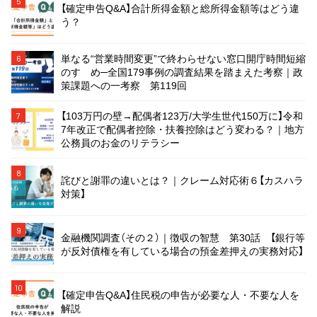
5
【確定申告Q&A】合計所得金額と総所得金額等はどう違
う？
単なる“営業時間変更”で終わらせない窓口開庁時間短縮
6
のすゝめ─全国179事例の調査結果を踏まえた考察｜政
策課題への一考察 第119回
【103万円の壁→配偶者123万/大学生世代150万に】令和
7
7年改正で配偶者控除・扶養控除はどう変わる？｜地方
公務員のお金のリテラシー
8
詫びと謝罪の違いとは？｜クレーム対応術６【カスハラ
対策】
9
金融機関調査（その２）｜徴収の智慧 第30話 【銀行等
が反対債権を有している場合の預金差押えの実務対応】
10
【確定申告Q&A】住民税の申告が必要な人・不要な人を
解説