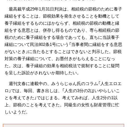
最高裁平成29年1月31日判決は、相続税の節税のために養子
縁組をすることは、節税効果を発生させることを動機として
養子縁組をするものにほかならず、相続税の節税の動機と縁
組をする意思とは、併存し得るものであり、専ら相続税の節
税のために養子縁組をする場合であっても、直ちに当該養子
縁組について民法802条1号にいう「当事者間に縁組をする意思
がないとき」に当たるとすることはできないと判示した。節税
対策の養子縁組について、お墨付きがもらえることになっ
た。次は、養子縁組の効果を相続税法で規制することに疑問
を呈した訴訟がされないか期待したい。
週刊文春に連載中の、みうらじゅん氏のコラム「人生エロエ
ロ」では、毎回、書き出しは、「人生の3分の2はいやらしいこ
とを考えてきた」ではじまる。考えてみれば、人生2分の1以
上、節税のことを考えてきた。同級生の女性も財産管理に忙
しいようだ。