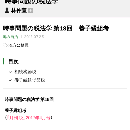
時事問題の税法学
林仲宣
時事問題の税法学 第18回 養子縁組考
2019.07.23
地方自治
地方公務員
目次
相続税節税
養子縁組で節税
時事問題の税法学 第18回
養子縁組考
（
『月刊 税』2017年4月号
）