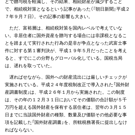
とで贈与税を軽減し、その結果、相続財産が減少すること
で、相続税対策となるという記事があった（『朝日新聞』平成２
７年９月７日）。その記事の影響も大きい。
ただ、富裕層は、相続税対策を国内レベルで考えていな
い。非居住者に国外資産を贈与する場合には非課税となるこ
とを踏まえて実行された行為の是非が争点となった武富士事
件に対する第１審判決が、平成１９年５月だったことを考え
ると、すでにこの分野もグローバル化している。国税当局
は、遅れを取っていた。
遅ればせながら、国外への財産流出には厳しいチェックが
実施されている。平成２４年度税制改正で導入された「国外財
産調書制度」は、平成２６年１月から実施された。この制度
は、その年の１２月３１日においてその価額の合計額が５千
万円を超える国外財産を保有する居住者は、翌年の３月１５
日までに当該国外財産の種類、数量及び価額その他必要な事
項を記載した「国外財産調書」を、所轄税務署長に提出しなけ
ればならない。