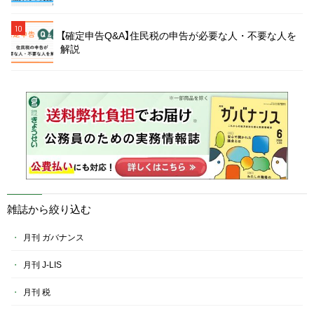
10
【確定申告Q&A】住民税の申告が必要な人・不要な人を
解説
雑誌から絞り込む
月刊 ガバナンス
月刊 J-LIS
月刊 税