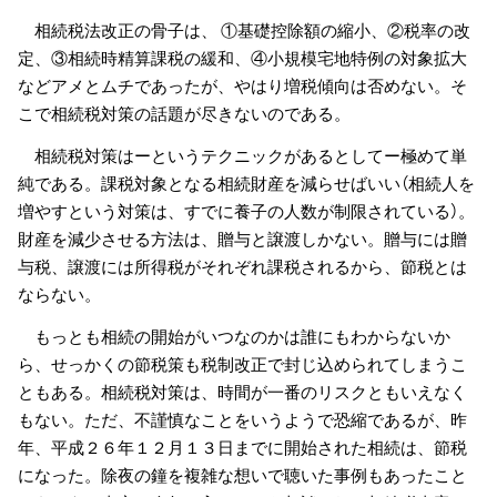
相続税法改正の骨子は、 ①基礎控除額の縮小、②税率の改
定、③相続時精算課税の緩和、④小規模宅地特例の対象拡大
などアメとムチであったが、やはり増税傾向は否めない。そ
こで相続税対策の話題が尽きないのである。
相続税対策はーというテクニックがあるとしてー極めて単
純である。課税対象となる相続財産を減らせばいい（相続人を
増やすという対策は、すでに養子の人数が制限されている）。
財産を減少させる方法は、贈与と譲渡しかない。贈与には贈
与税、譲渡には所得税がそれぞれ課税されるから、節税とは
ならない。
もっとも相続の開始がいつなのかは誰にもわからないか
ら、せっかくの節税策も税制改正で封じ込められてしまうこ
ともある。相続税対策は、時間が一番のリスクともいえなく
もない。ただ、不謹慎なことをいうようで恐縮であるが、昨
年、平成２６年１２月１３日までに開始された相続は、節税
になった。除夜の鐘を複雑な想いで聴いた事例もあったこと