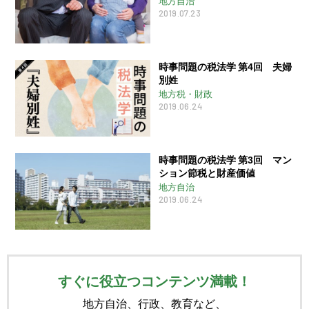
地方自治
2019.07.23
時事問題の税法学 第4回 夫婦
別姓
地方税・財政
2019.06.24
時事問題の税法学 第3回 マン
ション節税と財産価値
地方自治
2019.06.24
すぐに役立つコンテンツ満載！
地方自治、行政、教育など、