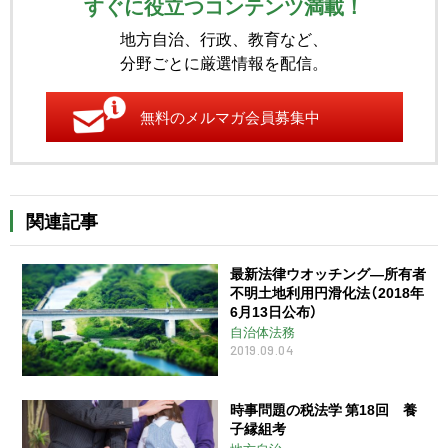
すぐに役立つコンテンツ満載！
地方自治、行政、教育など、
分野ごとに厳選情報を配信。
無料のメルマガ会員募集中
関連記事
最新法律ウオッチング―所有者
不明土地利用円滑化法（2018年
6月13日公布）
自治体法務
2019.09.04
時事問題の税法学 第18回 養
子縁組考