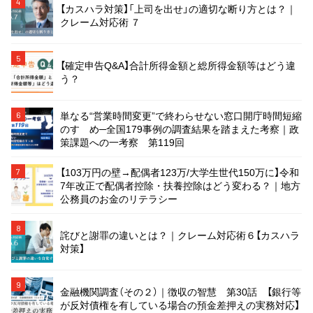
4
【カスハラ対策】「上司を出せ」の適切な断り方とは？｜
クレーム対応術 ７
5
【確定申告Q&A】合計所得金額と総所得金額等はどう違
う？
単なる“営業時間変更”で終わらせない窓口開庁時間短縮
6
のすゝめ─全国179事例の調査結果を踏まえた考察｜政
策課題への一考察 第119回
【103万円の壁→配偶者123万/大学生世代150万に】令和
7
7年改正で配偶者控除・扶養控除はどう変わる？｜地方
公務員のお金のリテラシー
8
詫びと謝罪の違いとは？｜クレーム対応術６【カスハラ
対策】
9
金融機関調査（その２）｜徴収の智慧 第30話 【銀行等
が反対債権を有している場合の預金差押えの実務対応】