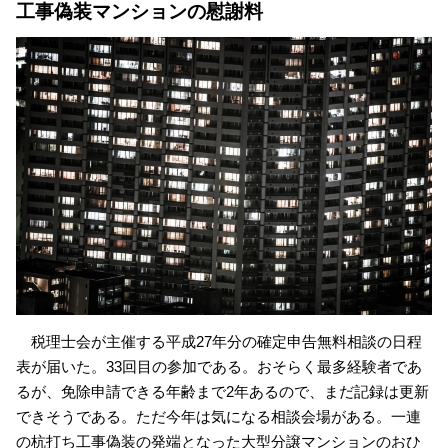
工事偽装マンションの慰謝料
税理士会が主催する平成27年分の確定申告無料相談の日程
表が届いた。33回目の参加である。おそらく最多経験者であ
るが、免除申請できる年齢まで2年あるので、まだ記録は更新
できそうである。ただ今年は気になる相談会場がある。一連
の杭打ち工事偽装の発端となった大型分譲マンションのおひ