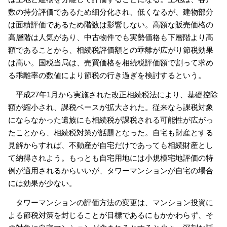
数の持分評価であるため細分化され、低くなるが、建物部分
は面積評価であるため階数は影響しない。高額な販売価格の
高層階は人気があり、中古物件でも実勢価格も下層階より高
額であることから、相続税評価額との乖離が広がり節税効果
は高い。国税当局は、売買価格を相続税評価額で割って求め
る乖離率の数値により節税の行き過ぎを検討するという。
平成27年1月から実施された改正相続税法により、基礎控除
額が縮小され、課税ベースが拡大された。従来なら課税対象
にならなかった遺族にも相続税が課税される可能性が広がっ
たことから、相続税対策が話題となった。自宅も財産とする
見解からすれば、不動産が自宅だけであっても相続財産とし
て納得されよう。もっとも自宅用地には小規模宅地評価の特
例が適用されるからいいが、タワーマンションが自宅の場合
には効果が少ない。
タワーマンションの評価方法の変更は、マンション投資に
よる節税対策を封じることが目標であるにもかかわらず、そ