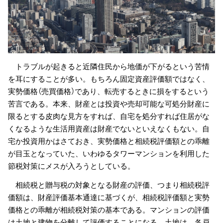
トラブルが起きると近隣住民から地価が下がるという苦情
を耳にすることが多い。もちろん固定資産評価額ではなく、
実勢価格（売買価格）であり、転売するときに損をするという
苦言である。本来、財産とは投資や売却可能な可処分財産に
限るとする皮肉な見方をすれば、自宅を処分すれば住居がな
くなるような生活用資産は財産でないといえなくもない。自
宅か投資用かはさておき、実勢価格と相続税評価額との乖離
が目玉となっていた、いわゆるタワーマンションを利用した
節税対策にメスが入ろうとしている。
相続税と贈与税の対象となる財産の評価、つまり相続税評
価額は、財産評価基本通達に基づくが、相続税評価額と実勢
価格との乖離が相続税対策の基本である。マンションの評価
は土地と建物を分離して評価することになる。土地は、各戸