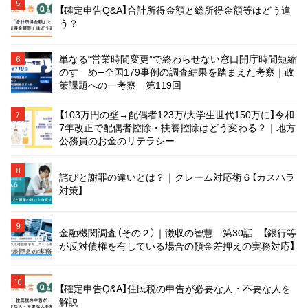
5
【確定申告Q&A】合計所得金額と総所得金額等はどう違
う？
単なる“営業時間変更”で終わらせない窓口開庁時間短縮
6
のすゝめ─全国179事例の調査結果を踏まえた考察｜政
策課題への一考察 第119回
【103万円の壁→配偶者123万/大学生世代150万に】令和
7
7年改正で配偶者控除・扶養控除はどう変わる？｜地方
公務員のお金のリテラシー
8
詫びと謝罪の違いとは？｜クレーム対応術６【カスハラ
対策】
9
金融機関調査（その２）｜徴収の智慧 第30話 【銀行等
が反対債権を有している場合の預金差押えの実務対応】
10
【確定申告Q&A】住民税の申告が必要な人・不要な人を
解説