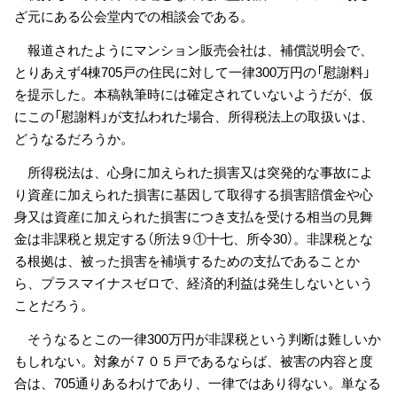
ざ元にある公会堂内での相談会である。
報道されたようにマンション販売会社は、補償説明会で、
とりあえず4棟705戸の住民に対して一律300万円の「慰謝料」
を提示した。本稿執筆時には確定されていないようだが、仮
にこの「慰謝料」が支払われた場合、所得税法上の取扱いは、
どうなるだろうか。
所得税法は、心身に加えられた損害又は突発的な事故によ
り資産に加えられた損害に基因して取得する損害賠償金や心
身又は資産に加えられた損害につき支払を受ける相当の見舞
金は非課税と規定する（所法９①十七、所令30）。非課税とな
る根拠は、被った損害を補塡するための支払であることか
ら、プラスマイナスゼロで、経済的利益は発生しないという
ことだろう。
そうなるとこの一律300万円が非課税という判断は難しいか
もしれない。対象が７０５戸であるならば、被害の内容と度
合は、705通りあるわけであり、一律ではあり得ない。単なる