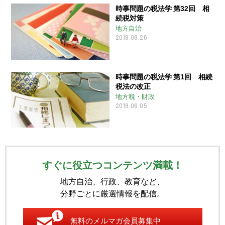
時事問題の税法学 第32回 相
続税対策
地方自治
2019.08.26
時事問題の税法学 第1回 相続
税法の改正
地方税・財政
2019.06.05
すぐに役立つコンテンツ満載！
地方自治、行政、教育など、
分野ごとに厳選情報を配信。
無料のメルマガ会員募集中