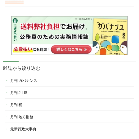
雑誌から絞り込む
月刊 ガバナンス
月刊 J-LIS
月刊 税
月刊 地方財務
最新行政大事典