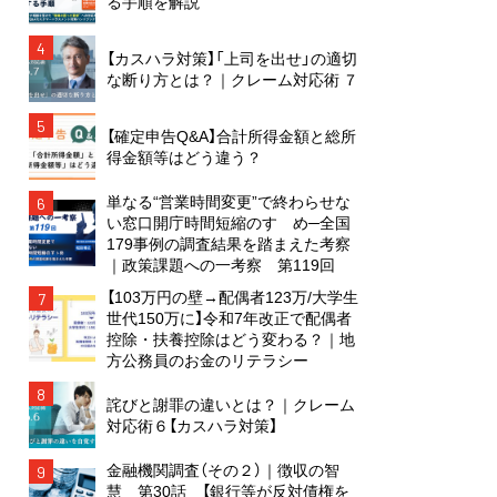
る手順を解説
4
【カスハラ対策】「上司を出せ」の適切
な断り方とは？｜クレーム対応術 ７
5
【確定申告Q&A】合計所得金額と総所
得金額等はどう違う？
単なる“営業時間変更”で終わらせな
6
い窓口開庁時間短縮のすゝめ─全国
179事例の調査結果を踏まえた考察
｜政策課題への一考察 第119回
【103万円の壁→配偶者123万/大学生
7
世代150万に】令和7年改正で配偶者
控除・扶養控除はどう変わる？｜地
方公務員のお金のリテラシー
8
詫びと謝罪の違いとは？｜クレーム
対応術６【カスハラ対策】
金融機関調査（その２）｜徴収の智
9
慧 第30話 【銀行等が反対債権を