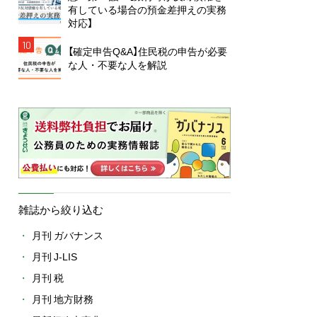
有している場合の預金差押えの実務
対応】
10
【確定申告Q&A】住民税の申告が必要
な人・不要な人を解説
雑誌から絞り込む
月刊 ガバナンス
月刊 J-LIS
月刊 税
月刊 地方財務