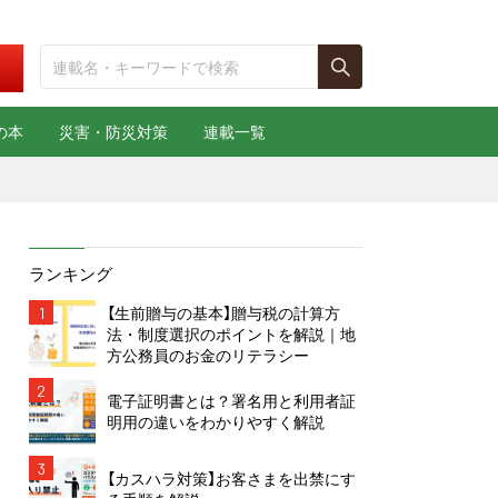
の本
災害・防災対策
連載一覧
ランキング
1
【生前贈与の基本】贈与税の計算方
法・制度選択のポイントを解説｜地
方公務員のお金のリテラシー
2
電子証明書とは？署名用と利用者証
明用の違いをわかりやすく解説
3
【カスハラ対策】お客さまを出禁にす