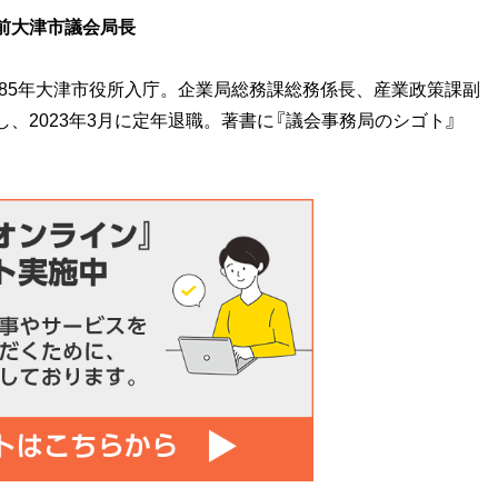
前大津市議会局長
85年大津市役所入庁。企業局総務課総務係長、産業政策課副
し、
2023
年
3
月に定年退職。著書に『議会事務局のシゴト』