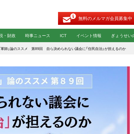
無料のメルマガ会員募集中
税・財政
時事ニュース
ICT
イベント情報
ぎょうせい
「軍師」論のススメ 第89回 自ら決められない議会に「住民自治」が担えるのか