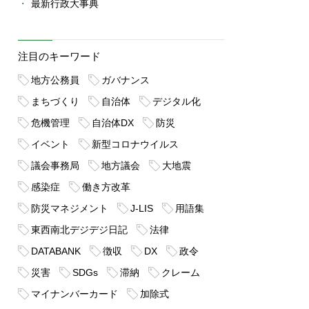
最新行政大事典
注目のキーワード
地方公務員
ガバナンス
まちづくり
自治体
デジタル化
危機管理
自治体DX
防災
イベント
新型コロナウイルス
議会事務局
地方議会
大地震
感染症
働き方改革
防災マネジメント
J-LIS
用語集
東西南北デジデジ日記
法律
DATABANK
徴収
DX
政令
災害
SDGs
滞納
クレーム
マイナンバーカード
加除式