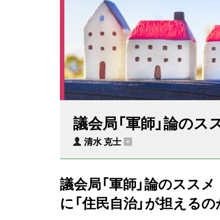
議会局「軍師」論のス
清水 克士
議会局「軍師」論のススメ
に「住民自治」が担えるの