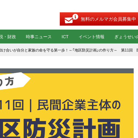
無料のメルマガ会員募集中
税・財政
時事ニュース
ICT
イベント情報
ぎょうせい
助け合いが自分と家族の命を守る第一歩！～「地区防災計画」の作り方～ 第11回