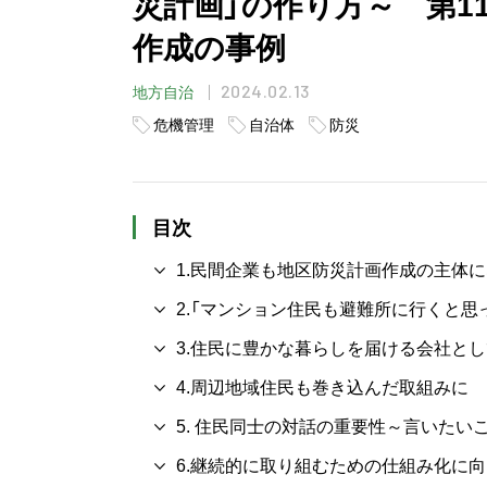
災計画」の作り方～ 第1
作成の事例
2024.02.13
地方自治
危機管理
自治体
防災
目次
1.民間企業も地区防災計画作成の主体
2.「マンション住民も避難所に行くと思
3.住民に豊かな暮らしを届ける会社と
4.周辺地域住民も巻き込んだ取組みに
5. 住民同士の対話の重要性～言いたい
6.継続的に取り組むための仕組み化に