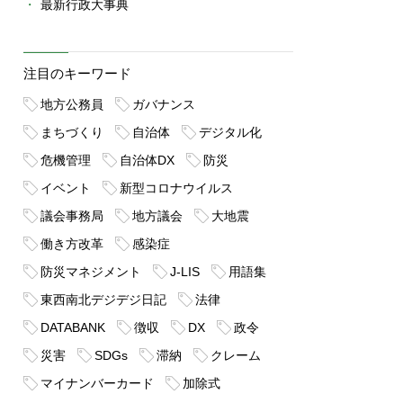
最新行政大事典
注目のキーワード
地方公務員
ガバナンス
まちづくり
自治体
デジタル化
危機管理
自治体DX
防災
イベント
新型コロナウイルス
議会事務局
地方議会
大地震
働き方改革
感染症
防災マネジメント
J-LIS
用語集
東西南北デジデジ日記
法律
DATABANK
徴収
DX
政令
災害
SDGs
滞納
クレーム
マイナンバーカード
加除式