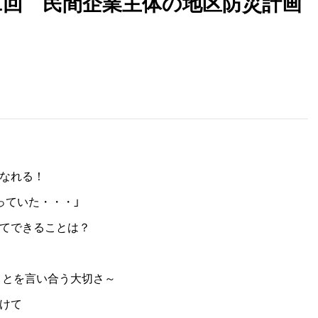
1回 民間企業主体の地区防災計画
になれる！
っていた・・・」
してできることは？
ことを言い合う大切さ～
向けて