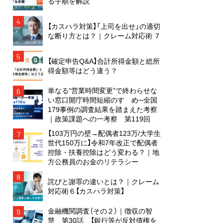
る手順を解説
4
【カスハラ対策】「上司を出せ」の適切
な断り方とは？｜クレーム対応術 ７
5
【確定申告Q&A】合計所得金額と総所
得金額等はどう違う？
単なる“営業時間変更”で終わらせな
6
い窓口開庁時間短縮のすゝめ─全国
179事例の調査結果を踏まえた考察
｜政策課題への一考察 第119回
【103万円の壁→配偶者123万/大学生
7
世代150万に】令和7年改正で配偶者
控除・扶養控除はどう変わる？｜地
方公務員のお金のリテラシー
8
詫びと謝罪の違いとは？｜クレーム
対応術６【カスハラ対策】
金融機関調査（その２）｜徴収の智
9
慧 第30話 【銀行等が反対債権を