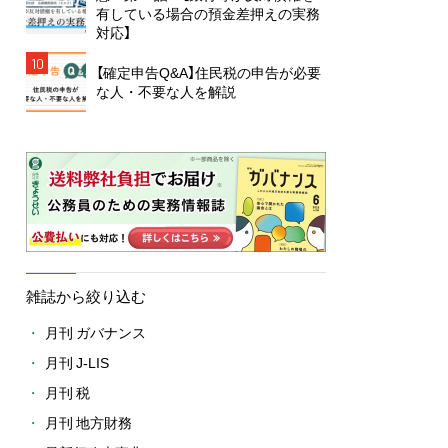
有している場合の預金差押えの実務
対応】
10
【確定申告Q&A】住民税の申告が必要
な人・不要な人を解説
雑誌から絞り込む
月刊 ガバナンス
月刊 J-LIS
月刊 税
月刊 地方財務