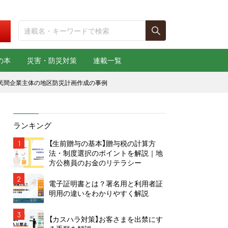
の本
災害・防災対策
連載一覧
 民間企業主体の地区防災計画作成の事例
ランキング
1
【生前贈与の基本】贈与税の計算方
法・制度選択のポイントを解説｜地
方公務員のお金のリテラシー
2
電子証明書とは？署名用と利用者証
明用の違いをわかりやすく解説
3
【カスハラ対策】お客さまを出禁にす