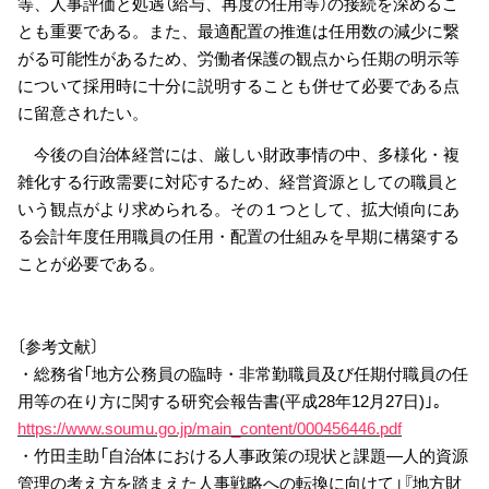
等、人事評価と処遇（給与、再度の任用等）の接続を深めるこ
とも重要である。また、最適配置の推進は任用数の減少に繋
がる可能性があるため、労働者保護の観点から任期の明示等
について採用時に十分に説明することも併せて必要である点
に留意されたい。
今後の自治体経営には、厳しい財政事情の中、多様化・複
雑化する行政需要に対応するため、経営資源としての職員と
いう観点がより求められる。その１つとして、拡大傾向にあ
る会計年度任用職員の任用・配置の仕組みを早期に構築する
ことが必要である。
〔参考文献〕
・総務省「地方公務員の臨時・非常勤職員及び任期付職員の任
用等の在り方に関する研究会報告書(平成28年12月27日)｣｡
https://www.soumu.go.jp/main_content/000456446.pdf
・竹田圭助「自治体における人事政策の現状と課題―人的資源
管理の考え方を踏まえた人事戦略への転換に向けて」『地方財