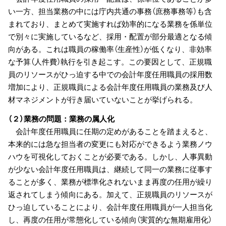
い一方、担当業務の中には庁内共通の事務（庶務事務等）も含
まれており、まとめて実施すれば効率的になる業務を係単位
で別々に実施しているなど、採用・配置が部分最適となる傾
向がある。これは職員の稼働率（生産性）が低くなり、非効率
な予算（人件費）執行を引き起こす。この要因として、正規職
員のリソースがひっ迫する中での会計年度任用職員の採用数
増加により、正規職員による会計年度任用職員の業務及び人
材マネジメントが行き届いていないことが挙げられる。
（２）業務の問題：業務の属人化
会計年度任用職員に任期の定めがあることを踏まえると、
本来的には急な担当者の変更にも対応ができるよう業務ノウ
ハウを可視化しておくことが必要である。しかし、人事異動
が少ない会計年度任用職員は、継続して同一の業務に従事す
ることが多く、業務が標準化されないまま再度の任用が繰り
返されてしまう傾向にある。加えて、正規職員のリソースが
ひっ迫していることにより、会計年度任用職員が一人担当化
し、再度の任用が常態化している傾向（実質的な無期雇用化）