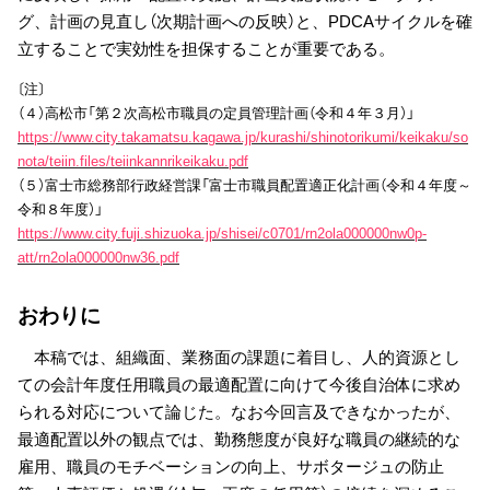
グ、計画の見直し（次期計画への反映）と、PDCAサイクルを確
立することで実効性を担保することが重要である。
〔注〕
（４）高松市「第２次高松市職員の定員管理計画（令和４年３月）」
https://www.city.takamatsu.kagawa.jp/kurashi/shinotorikumi/keikaku/so
nota/teiin.files/teiinkannrikeikaku.pdf
（５）富士市総務部行政経営課「富士市職員配置適正化計画（令和４年度～
令和８年度）」
https://www.city.fuji.shizuoka.jp/shisei/c0701/rn2ola000000nw0p-
att/rn2ola000000nw36.pdf
おわりに
本稿では、組織面、業務面の課題に着目し、人的資源とし
ての会計年度任用職員の最適配置に向けて今後自治体に求め
られる対応について論じた。なお今回言及できなかったが、
最適配置以外の観点では、勤務態度が良好な職員の継続的な
雇用、職員のモチベーションの向上、サボタージュの防止