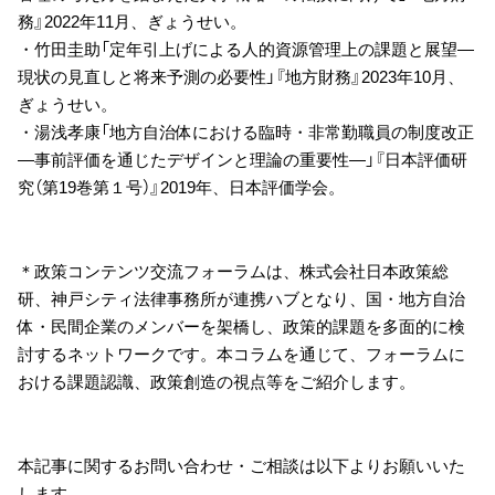
務』2022年11月、ぎょうせい。
・竹田圭助「定年引上げによる人的資源管理上の課題と展望―
現状の見直しと将来予測の必要性」『地方財務』2023年10月、
ぎょうせい。
・湯浅孝康「地方自治体における臨時・非常勤職員の制度改正
―事前評価を通じたデザインと理論の重要性―」『日本評価研
究（第19巻第１号）』2019年、日本評価学会。
＊政策コンテンツ交流フォーラムは、株式会社日本政策総
研、神戸シティ法律事務所が連携ハブとなり、国・地方自治
体・民間企業のメンバーを架橋し、政策的課題を多面的に検
討するネットワークです。本コラムを通じて、フォーラムに
おける課題認識、政策創造の視点等をご紹介します。
本記事に関するお問い合わせ・ご相談は以下よりお願いいた
します。