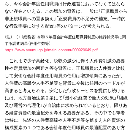
ら、今や会計年度任用職員は行政運営においてなくてはなら
ない存在といえる。この増加の背景は、一般に「正規職員から
非正規職員への置き換え」「正規職員の不足分の補充」「一時的
な行政需要に対する配置」等のパターンが考えられる。
〔注〕 （１）総務省「令和５年度会計年度任用職員制度の施行状況等に関
する調査結果（任用件数等）」
https://www.soumu.go.jp/main_content/000920649.pdf
これまで少子高齢化、税収の減少に伴う人件費削減の必要
性や定員増加の困難さ等を背景に、正規職員の人件費と比較
して安価な会計年度任用職員の任用は増加傾向にあったが、
人件費の高騰や人手不足等を背景に今後は任用のハードルが
高まると考えられる。安定した行政サービスを提供し続ける
には、地方自治法第２条にて「最小の経費で最大の効果」「組織
及び運営の合理化」が自治体に求められているとおり、限りあ
る経営資源の最適配分を考える必要がある。その中でも筆者
は特に、先述の人件費高騰や人手不足等を踏まえ人的資源の
構成要素の１つである会計年度任用職員の最適配置のあり方