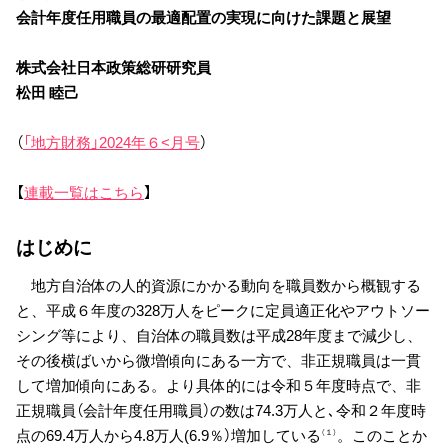
会計年度任用職員の最適配置の実現に向けた課題と展望
株式会社日本政策総研研究員
松田 睦己
（
「地方財務」2024年６<月号
）
【
連載一覧はこちら
】
はじめに
地方自治体の人的資源にかかる動向を職員数から概観する
と、平成６年度の328万人をピークに定員適正化やアウトソー
シング等により、自治体の職員数は平成28年度まで減少し、
その後横ばいから微増傾向にある一方で、非正規職員は一貫
して増加傾向にある。より具体的には令和５年度時点で、非
正規職員（会計年度任用職員）の数は74.3万人と､令和２年度時
点の69.4万人から4.8万人(6.9％）増加している
。このことか
（１）