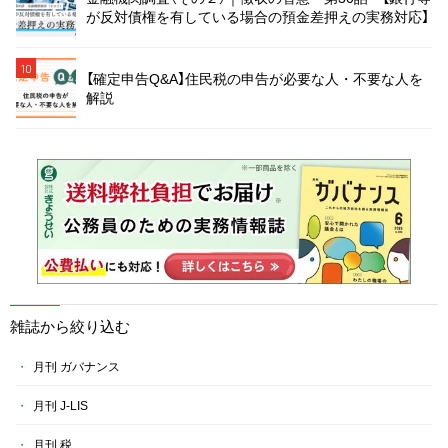
が反対債権を有している場合の預金差押えの実務対応】
10
【確定申告Q&A】住民税の申告が必要な人・不要な人を
解説
雑誌から絞り込む
月刊 ガバナンス
月刊 J-LIS
月刊 税