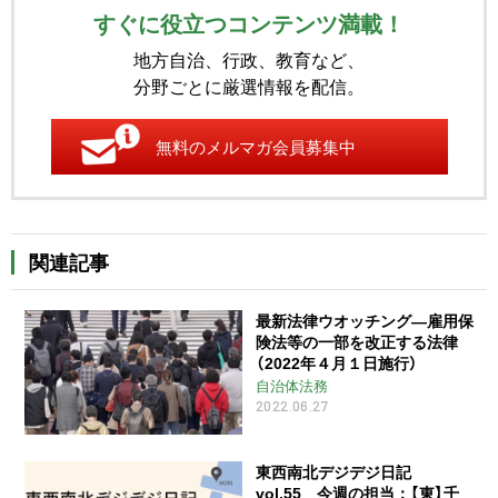
すぐに役立つコンテンツ満載！
地方自治、行政、教育など、
分野ごとに厳選情報を配信。
無料のメルマガ会員募集中
関連記事
最新法律ウオッチング―雇用保
険法等の一部を改正する法律
（2022年４月１日施行）
自治体法務
2022.06.27
東西南北デジデジ日記
vol.55 今週の担当：【東】千