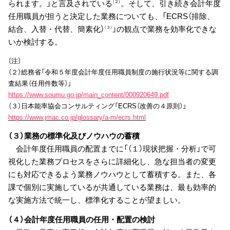
られます。」と言及されている
。そして、引き続き会計年度
（２）
任用職員が担うと決定した業務についても、「ECRS（排除、
結合、入替・代替、簡素化）
」の観点で業務を効率化できな
（３）
いか検討する。
〔注〕
（２）総務省「令和５年度会計年度任用職員制度の施行状況等に関する調
査結果（任用件数等）」
https://www.soumu.go.jp/main_content/000920649.pdf
（３）日本能率協会コンサルティング「ECRS（改善の４原則）」
https://www.jmac.co.jp/glossary/a-m/ecrs.html
（３）業務の標準化及びノウハウの蓄積
会計年度任用職員の配置までに「（１）現状把握・分析」で可
視化した業務プロセスをさらに詳細化し、急な担当者の変更
にも対応できるよう業務ノウハウとして蓄積する。また、各
課で個別に実施しているが共通している業務は、最も効率的
な実施方法で統一し、標準化することが望ましい。
（４）会計年度任用職員の任用・配置の検討