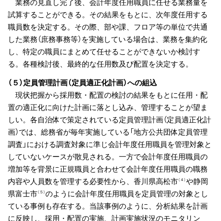
業務の見直し完了後、会計年度任用職員に任せる業務量を
試算することができる。その結果をもとに、次年度任用する
職員数を決定する。その際、部や課、フロア等の単位で共通
した業務（庶務事務等）を実施している場合は、業務を集約化
し、特定の職員にまとめて任せることができないか検討す
る。各種検討後、最終的な任用数及び配置を決定する。
（５）定員管理計画（定員適正化計画）への組込
現状把握から採用数・配置の検討の結果をもとに任用・配
置の適正化に向けた計画に落とし込み、管理することが望ま
しい。各自治体で策定されている定員管理計画（定員適正化計
画）では、総務省が毎年実施している「地方公共団体定員管理
調査」における調査対象に準じ会計年度任用職員を管理対象と
していないケースが散見される。一方で会計年度任用職員の
増加等を背景に正規職員と合わせて会計年度任用職員の職務
内容や人員数を管理する必要性から、香川県高松市
や静岡
（４）
県富士市
のように会計年度任用職員を定員管理の対象とし
（５）
ている事例も存在する。当該事例のように、分析結果を計画
に反映し、採用・配置の実施、計画実施状況のモニタリン