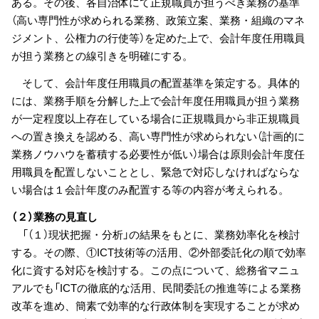
ある。その後、各自治体にて正規職員が担うべき業務の基準
（高い専門性が求められる業務、政策立案、業務・組織のマネ
ジメント、公権力の行使等）を定めた上で、会計年度任用職員
が担う業務との線引きを明確にする。
そして、会計年度任用職員の配置基準を策定する。具体的
には、業務手順を分解した上で会計年度任用職員が担う業務
が一定程度以上存在している場合に正規職員から非正規職員
への置き換えを認める、高い専門性が求められない（計画的に
業務ノウハウを蓄積する必要性が低い）場合は原則会計年度任
用職員を配置しないこととし、緊急で対応しなければならな
い場合は１会計年度のみ配置する等の内容が考えられる。
（２）業務の見直し
「（１）現状把握・分析」の結果をもとに、業務効率化を検討
する。その際、①ICT技術等の活用、②外部委託化の順で効率
化に資する対応を検討する。この点について、総務省マニュ
アルでも「ICTの徹底的な活用、民間委託の推進等による業務
改革を進め、簡素で効率的な行政体制を実現することが求め