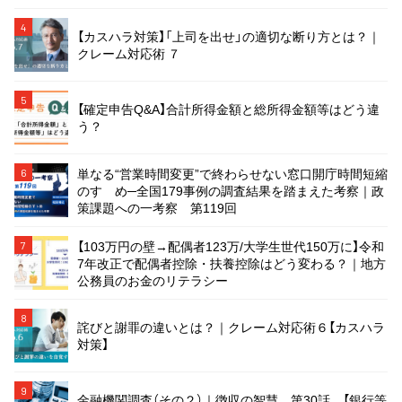
4
【カスハラ対策】「上司を出せ」の適切な断り方とは？｜
クレーム対応術 ７
5
【確定申告Q&A】合計所得金額と総所得金額等はどう違
う？
単なる“営業時間変更”で終わらせない窓口開庁時間短縮
6
のすゝめ─全国179事例の調査結果を踏まえた考察｜政
策課題への一考察 第119回
【103万円の壁→配偶者123万/大学生世代150万に】令和
7
7年改正で配偶者控除・扶養控除はどう変わる？｜地方
公務員のお金のリテラシー
8
詫びと謝罪の違いとは？｜クレーム対応術６【カスハラ
対策】
9
金融機関調査（その２）｜徴収の智慧 第30話 【銀行等