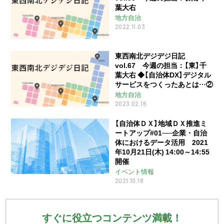
葉大右
地方自治
2022.11.03
東西南北デジデジ日記
vol.67 今週の担当：【東】千
葉大右 ◆【自治体DX】デジタル
サービスをつくったあとは…②
地方自治
2023.02.16
【自治体ＤＸ】地域ＤＸ推進ミ
ートアップ#01──企業・自治
体におけるデータ活用 2021
年10月21日(木) 14:00～14:55
開催
イベント情報
2021.10.18
すぐに役立つコンテンツ満載！