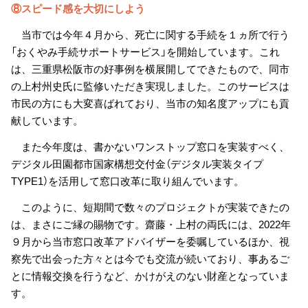
⑧スピード感を大切にしよう
当市では今年４月から、死亡に関する手続を１ヵ所で行う
「おくやみ手続サポートサービス」を開始しています。これ
は、三重県松阪市の好事例を横展開してできたもので、同市
の上村州史氏に監修いただき実現しました。このサービスは
市民の方にも大変喜ばれており、当市の知名度アップにも貢
献しています。
また今年度は、書かないワンストップ窓口を実装すべく、
デジタル田園都市国家構想交付金（デジタル実装タイプ
TYPE1）を活用して窓口改革に取り組んでいます。
このように、短期間で数々のプロジェクトが実装できたの
は、まさにご縁の賜物です。齋藤・上村の両氏には、2022年
９月から当市窓口改革アドバイザーを委嘱しているほか、視
察先で出会った方々とは今でも交流が続いており、事あるご
とに情報交換を行うなど、かけがえのない財産となっていま
す。