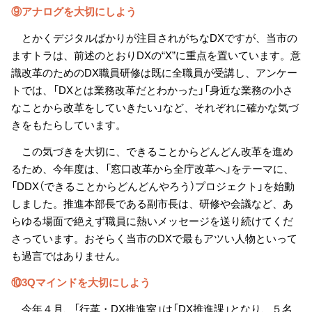
⑨アナログを大切にしよう
とかくデジタルばかりが注目されがちなDXですが、当市の
ますトラは、前述のとおりDXの“X”に重点を置いています。意
識改革のためのDX職員研修は既に全職員が受講し、アンケー
トでは、「DXとは業務改革だとわかった」「身近な業務の小さ
なことから改革をしていきたい」など、それぞれに確かな気づ
きをもたらしています。
この気づきを大切に、できることからどんどん改革を進め
るため、今年度は、「窓口改革から全庁改革へ」をテーマに、
「DDX（できることからどんどんやろう）プロジェクト」を始動
しました。推進本部長である副市長は、研修や会議など、あ
らゆる場面で絶えず職員に熱いメッセージを送り続けてくだ
さっています。おそらく当市のDXで最もアツい人物といって
も過言ではありません。
⑩3Qマインドを大切にしよう
今年４月、「行革・DX推進室」は「DX推進課」となり、５名