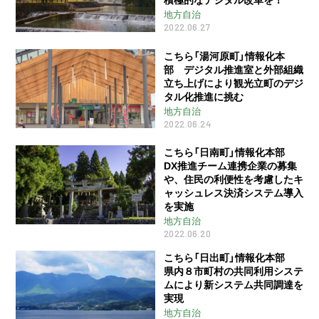
地方自治
2022.06.27
こちら「湯河原町」情報化本
部 デジタル推進室と外部組織
立ち上げにより観光立町のデジ
タル化推進に挑む
地方自治
2022.06.24
こちら「日南町」情報化本部
DX推進チーム連携企業の募集
や、住民の利便性を考慮したキ
ャッシュレス決済システム導入
を実施
地方自治
2022.06.20
こちら「日出町」情報化本部
県内８市町村の共同利用システ
ムにより新システム共同調達を
実現
地方自治