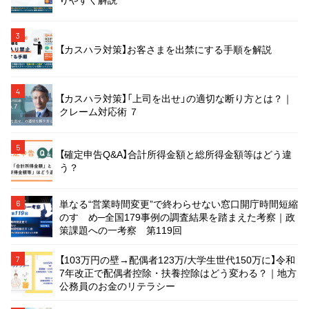
3
【カスハラ対策】お客さまを出禁にする手順を解説
4
【カスハラ対策】「上司を出せ」の適切な断り方とは？｜
クレーム対応術 ７
5
【確定申告Q&A】合計所得金額と総所得金額等はどう違
う？
単なる“営業時間変更”で終わらせない窓口開庁時間短縮
6
のすゝめ─全国179事例の調査結果を踏まえた考察｜政
策課題への一考察 第119回
【103万円の壁→配偶者123万/大学生世代150万に】令和
7
7年改正で配偶者控除・扶養控除はどう変わる？｜地方
公務員のお金のリテラシー