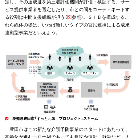
定し、その達成度を第三者評価機関が評価・検証する。サー
ビス提供事業者を選定したり、市との間をコーディネートす
る役割は中間支援組織が担う（
図
参照）。ＳＩＢを構成するこ
れら総体の姿は、いわば新しいタイプの官民連携による成果
連動型事業だといえよう。
図
愛知県豊田市「ずっと元気！プロジェクト」スキーム
豊田市はこの新たな介護予防事業のスタートにあたって、
高齢化が進むコロナ禍であっても趣味や運動、就労など、人