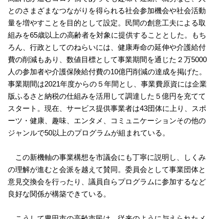
とのさまざまなつながりを得られる社会参加機会や社会活動
量を増やすことを目的として設定。民間の創意工夫による取
組みを65歳以上の高齢者を対象に提供することとした。もち
ろん、行政としてのねらいには、健康寿命の延伸や介護給付
費の削減もあり、数値目標として事業期間を通じた２万5000
人の参加者や介護保険給付費の10億円削減の達成を掲げた。
事業期間は2021年度からの５年間とし、事業費原資には企業
版ふるさと納税の仕組みを活用して調達した５億円を充てて
スタート。現在、サービス提供事業者は43団体に上り、スポ
ーツ・健康、趣味、エンタメ、コミュニケーションその他の
ジャンルで50以上のプログラムが組まれている。
この新機軸の事業構想を市議会にも丁寧に説明し、しくみ
の理解が進むと会派を越えて賛同。委員会として事業団体と
意見交換会を行ったり、議員自らプログラムに参加するなど
良好な関係が構築できている。
こうして豊田市の高齢市民は、従来のように与えられたメ