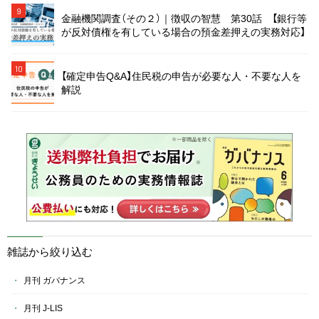
9
金融機関調査（その２）｜徴収の智慧 第30話 【銀行等
が反対債権を有している場合の預金差押えの実務対応】
10
【確定申告Q&A】住民税の申告が必要な人・不要な人を
解説
雑誌から絞り込む
月刊 ガバナンス
月刊 J-LIS