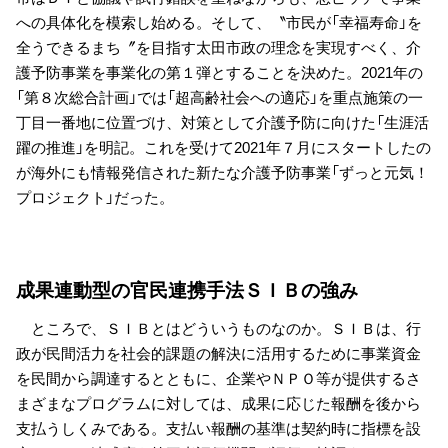
への具体化を模索し始める。そして、〝市民が「幸福寿命」を
全うできるまち〞を目指す太田市政の理念を実現すべく、介
護予防事業を事業化の第１弾とすることを決めた。2021年の
「第８次総合計画」では「超高齢社会への適応」を重点施策の一
丁目一番地に位置づけ、対策として介護予防に向けた「生涯活
躍の推進」を明記。これを受けて2021年７月にスタートしたの
が海外にも情報発信された新たな介護予防事業「ずっと元気！
プロジェクト」だった。
成果連動型の官民連携手法ＳＩＢの強み
ところで、ＳＩＢとはどういうものなのか。ＳＩＢは、行
政が民間活力を社会的課題の解決に活用するために事業資金
を民間から調達するとともに、企業やＮＰＯ等が提供するさ
まざまなプログラムに対しては、成果に応じた報酬を後から
支払うしくみである。支払い報酬の基準は契約時に指標を設