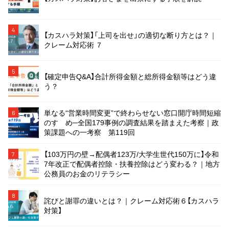
4
【カスハラ対策】「上司を出せ」の適切な断り方とは？｜
クレーム対応術 ７
5
【確定申告Q&A】合計所得金額と総所得金額等はどう違
う？
単なる“営業時間変更”で終わらせない窓口開庁時間短縮
6
のすゝめ─全国179事例の調査結果を踏まえた考察｜政
策課題への一考察 第119回
【103万円の壁→配偶者123万/大学生世代150万に】令和
7
7年改正で配偶者控除・扶養控除はどう変わる？｜地方
公務員のお金のリテラシー
8
詫びと謝罪の違いとは？｜クレーム対応術６【カスハラ
対策】