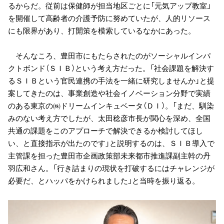
るからだ。従前は保健師が担当地区ごとに「元気アップ教室」
を開催して高齢者の介護予防に努めていたが、人的リソース
にも限界があり、打開策を模索しているなかにあった。
そんなころ、豊田市にもたらされたのがソーシャルインパ
クトボンド（ＳＩＢ）という考え方だった。「社会課題を解決す
るＳＩＢという官民連携の手法を一緒に研究しませんか」と提
案してきたのは、事業創造や社会イノベーション分野で実績
のある東京の㈱ドリームインキュベータ（ＤＩ）。「まだ、馴染
みのない考え方でしたが、太田稔彦市長が関心を深め、全国
共通の課題をこのアプローチで解決できるか検討してほし
い、と直接指示が出たのです」と説明するのは、ＳＩＢ導入で
主管課を担った豊田市企画政策部未来都市推進課副主幹の丹
羽広和さん。「行き詰まりの現状を打破するにはチャレンジが
必要だ、とハッパをかけられました」と当時を振り返る。