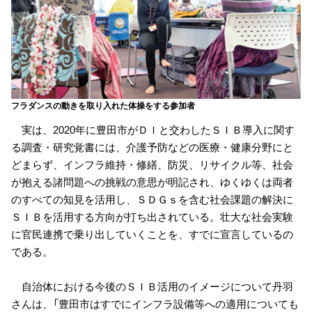
フラダンスの動きを取り入れた体操をする参加者
実は、2020年に豊田市がＤＩと交わしたＳＩＢ導入に関す
る調査・研究覚書には、介護予防などの医療・健康分野にと
どまらず、インフラ維持・修繕、防災、リサイクル等、社会
が抱える諸問題への挑戦の意思が明記され、ゆくゆくは両者
のすべての知見を活用し、ＳＤＧｓを含む社会課題の解決に
ＳＩＢを活用する方向が打ち出されている。壮大な社会実験
に官民連携で乗り出していくことを、すでに宣言しているの
である。
自治体における今後のＳＩＢ活用のイメージについて丹羽
さんは、「豊田市はすでにインフラ設備等への適用についても