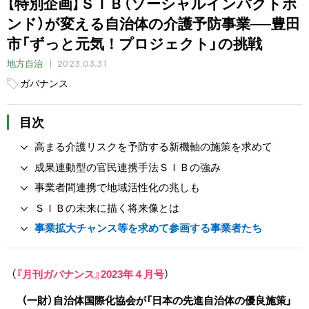
【特別企画】ＳＩＢ（ソーシャルインパクトボ
ンド）が変える自治体の介護予防事業──豊田
市「ずっと元気！プロジェクト」の挑戦
2023.03.31
地方自治
ガバナンス
目次
高まる介護リスクを予防する新機軸の施策を求めて
成果連動型の官民連携手法ＳＩＢの強み
事業者間連携で地域活性化の兆しも
ＳＩＢの未来に描く将来像とは
事業拡大チャンス等を求めて参画する事業者たち
（
『月刊ガバナンス』2023年４月号
）
（一財）自治体国際化協会が「日本の先進自治体の優良施策」