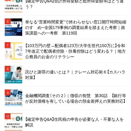
【確定申告Q&A】合計所得金額と総所得金額等はどう違
う？
単なる“営業時間変更”で終わらせない窓口開庁時間短縮
6
のすゝめ─全国179事例の調査結果を踏まえた考察｜政
策課題への一考察 第119回
【103万円の壁→配偶者123万/大学生世代150万に】令和
7
7年改正で配偶者控除・扶養控除はどう変わる？｜地方
公務員のお金のリテラシー
8
詫びと謝罪の違いとは？｜クレーム対応術６【カスハラ
対策】
9
金融機関調査（その２）｜徴収の智慧 第30話 【銀行等
が反対債権を有している場合の預金差押えの実務対応】
10
【確定申告Q&A】住民税の申告が必要な人・不要な人を
解説