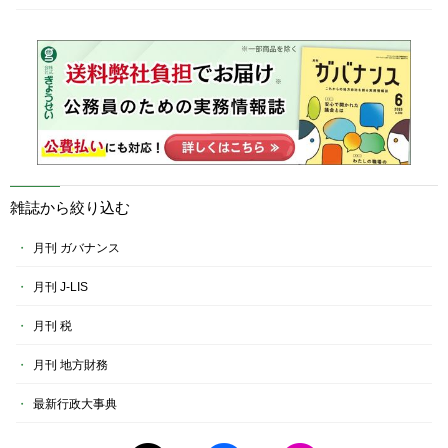
雑誌から絞り込む
月刊 ガバナンス
月刊 J-LIS
月刊 税
月刊 地方財務
最新行政大事典