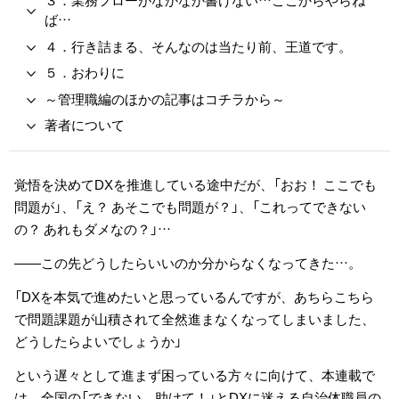
３．業務フローがなかなか書けない…ここからやらね
ば…
４．行き詰まる、そんなのは当たり前、王道です。
５．おわりに
～管理職編のほかの記事はコチラから～
著者について
覚悟を決めてDXを推進している途中だが、「おお！ ここでも
問題が」、「え？ あそこでも問題が？」、「これってできない
の？ あれもダメなの？」…
――この先どうしたらいいのか分からなくなってきた…。
「DXを本気で進めたいと思っているんですが、あちらこちら
で問題課題が山積されて全然進まなくなってしまいました、
どうしたらよいでしょうか」
という遅々として進まず困っている方々に向けて、本連載で
は、全国の「できない、助けて！」とDXに迷える自治体職員の