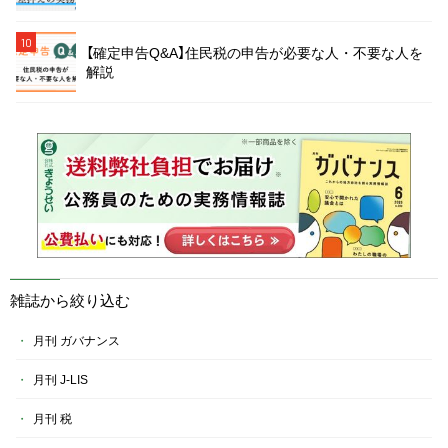
10
【確定申告Q&A】住民税の申告が必要な人・不要な人を
解説
雑誌から絞り込む
月刊 ガバナンス
月刊 J-LIS
月刊 税