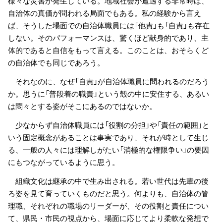
様々な災害が発生している。地域社会が遭遇する非常時は、
自治体の真価が問われる局面でもある。私の経験から言え
ば、そうした場面での自治体職員には「他責」も「自責」も存在
しない。そのパフォーマンスは、驚くほど献身的であり、主
体的であると自信をもって言える。このことは、おそらくど
の自治体でも同じであろう。
それなのに、なぜ「自責」が自治体職員に問われるのだろう
か。思うに「普段着の職責」という殻の中に安住する、あるい
は悶々とする姿がそこにあるのではないか。
少なからず自治体職員には「役割の分担」や「責任の範囲」と
いう固定概念があることは事実であり、それが時として生じ
る、一般の人々には理解しがたい「消極的な権限争い」の要因
にもつながっているように思う。
組織文化は継承の中で生み出される。若い世代は先輩の後
ろ姿を見て育っていくものだと思う。何よりも、自治体の管
理職、それぞれの職場のリーダーが、その役割と責任につい
て、県民・市民の視点から、場面に応じてより柔軟な発想で