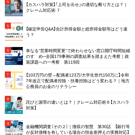
4
【カスハラ対策】「上司を出せ」の適切な断り方とは？｜
クレーム対応術 ７
5
【確定申告Q&A】合計所得金額と総所得金額等はどう違
う？
単なる“営業時間変更”で終わらせない窓口開庁時間短縮
6
のすゝめ─全国179事例の調査結果を踏まえた考察｜政
策課題への一考察 第119回
【103万円の壁→配偶者123万/大学生世代150万に】令和
7
7年改正で配偶者控除・扶養控除はどう変わる？｜地方
公務員のお金のリテラシー
8
詫びと謝罪の違いとは？｜クレーム対応術６【カスハラ
対策】
9
金融機関調査（その２）｜徴収の智慧 第30話 【銀行等
が反対債権を有している場合の預金差押えの実務対応】