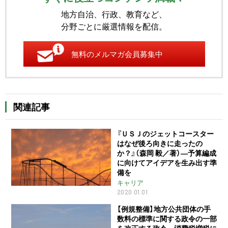
地方自治、行政、教育など、
分野ごとに厳選情報を配信。
無料のメルマガ会員募集中
関連記事
『ＵＳＪのジェットコースター
はなぜ後ろ向きに走ったの
か？』（森岡 毅／著）―予算編成
に向けてアイデアを生み出す準
備を
キャリア
2020.01.01
【例規整備】地方公共団体の手
数料の標準に関する政令の一部