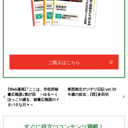
ご購入はこちら
【Web漫画】「ここは、市役所秘
東西南北デジデジ日記 vol.10
書広報課」第27回 ～ゆるーく
今週の担当：【西】多田功
ほっこり綴る、秘書広報課のド
タバタな日々～
すぐに役立つコンテンツ満載！