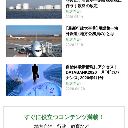
を改正する政令―消費税増税に
伴う手数料の改定
地方自治
2019.08.14
【最新行政大事典】用語集―海
外派遣（地方公務員の）とは
地方自治
2020.12.19
自治体最新情報にアクセス｜
DATABANK2020 月刊「ガバ
ナンス」2020年4月号
地方自治
2020.04.29
すぐに役立つコンテンツ満載！
地方自治、行政、教育など、