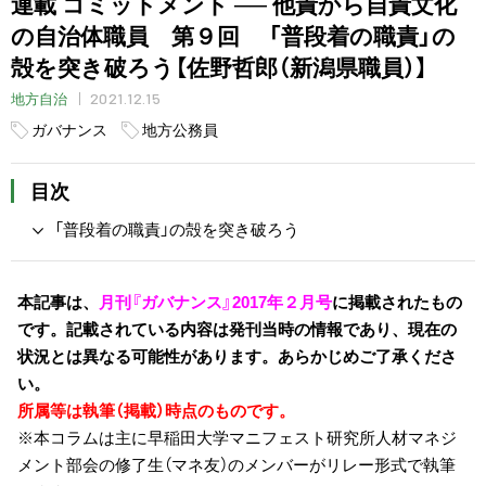
連載 コミットメント ── 他責から自責文化
の自治体職員 第９回 「普段着の職責」の
殻を突き破ろう【佐野哲郎（新潟県職員）】
2021.12.15
地方自治
ガバナンス
地方公務員
目次
「普段着の職責」の殻を突き破ろう
本記事は、
月刊『ガバナンス』2017年２月号
に掲載されたもの
です。記載されている内容は発刊当時の情報であり、現在の
状況とは異なる可能性があります。あらかじめご了承くださ
い。
所属等は執筆（掲載）時点のものです。
※本コラムは主に早稲田大学マニフェスト研究所人材マネジ
メント部会の修了生（マネ友）のメンバーがリレー形式で執筆