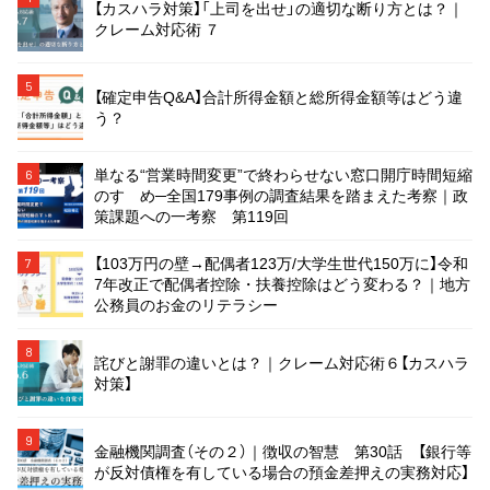
【カスハラ対策】「上司を出せ」の適切な断り方とは？｜
クレーム対応術 ７
5
【確定申告Q&A】合計所得金額と総所得金額等はどう違
う？
単なる“営業時間変更”で終わらせない窓口開庁時間短縮
6
のすゝめ─全国179事例の調査結果を踏まえた考察｜政
策課題への一考察 第119回
【103万円の壁→配偶者123万/大学生世代150万に】令和
7
7年改正で配偶者控除・扶養控除はどう変わる？｜地方
公務員のお金のリテラシー
8
詫びと謝罪の違いとは？｜クレーム対応術６【カスハラ
対策】
9
金融機関調査（その２）｜徴収の智慧 第30話 【銀行等
が反対債権を有している場合の預金差押えの実務対応】