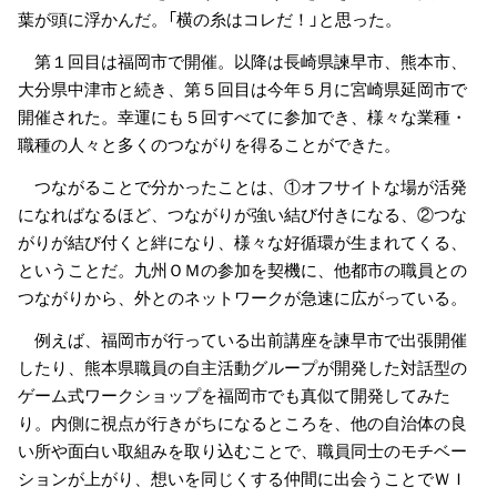
葉が頭に浮かんだ。「横の糸はコレだ！」と思った。
第１回目は福岡市で開催。以降は長崎県諫早市、熊本市、
大分県中津市と続き、第５回目は今年５月に宮崎県延岡市で
開催された。幸運にも５回すべてに参加でき、様々な業種・
職種の人々と多くのつながりを得ることができた。
つながることで分かったことは、①オフサイトな場が活発
になればなるほど、つながりが強い結び付きになる、②つな
がりが結び付くと絆になり、様々な好循環が生まれてくる、
ということだ。九州ＯＭの参加を契機に、他都市の職員との
つながりから、外とのネットワークが急速に広がっている。
例えば、福岡市が行っている出前講座を諫早市で出張開催
したり、熊本県職員の自主活動グループが開発した対話型の
ゲーム式ワークショップを福岡市でも真似て開発してみた
り。内側に視点が行きがちになるところを、他の自治体の良
い所や面白い取組みを取り込むことで、職員同士のモチベー
ションが上がり、想いを同じくする仲間に出会うことでＷＩ