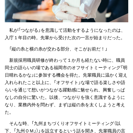
私が「つながる」を意識して活動をするようになったのは、
入庁１年目の時。先輩から受けた次の一言が始まりだった。
「縦の糸と横の糸が交わる部分、そこがお前だ！」
新規採用職員研修が終わって１か月も経たない時に、職員
同士の語らいの場である福岡市のオフサイトミーティング「明
日晴れるかな」に参加する機会を得た。先輩職員に温かく迎え
入れられたこと以上に、「オフサイト」な場で語る楽しさや語
らいを通じて想いがつながる躍動感に魅せられ、興奮しっぱ
なしの自分に驚いた。以後、つながりを強く意識するように
なり、業務内外を問わず、まずは縦の糸を太くしようと考え
た。
そんな時、「九州まちづくりオフサイトミーティング（以
下、「九州ＯＭ」）」を設立するという話を聞き、先輩職員の言