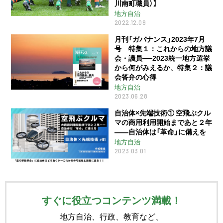
川南町職員）】
地方自治
2022.12.09
月刊「ガバナンス」2023年7月
号 特集１：これからの地方議
会・議員──2023統一地方選挙
から何がみえるか、特集２：議
会答弁の心得
地方自治
2023.06.28
自治体×先端技術① 空飛ぶクル
マの商用利用開始まであと２年
――自治体は「革命」に備えを
地方自治
2023.03.01
すぐに役立つコンテンツ満載！
地方自治、行政、教育など、