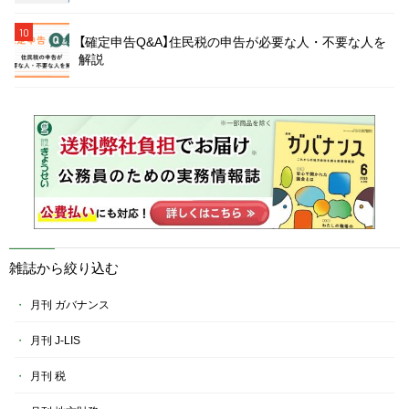
10
【確定申告Q&A】住民税の申告が必要な人・不要な人を
解説
雑誌から絞り込む
月刊 ガバナンス
月刊 J-LIS
月刊 税