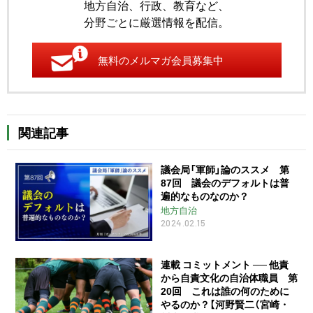
地方自治、行政、教育など、
分野ごとに厳選情報を配信。
無料のメルマガ会員募集中
関連記事
議会局「軍師」論のススメ 第
87回 議会のデフォルトは普
遍的なものなのか？
地方自治
2024.02.15
連載 コミットメント ── 他責
から自責文化の自治体職員 第
20回 これは誰の何のために
やるのか？【河野賢二（宮崎・