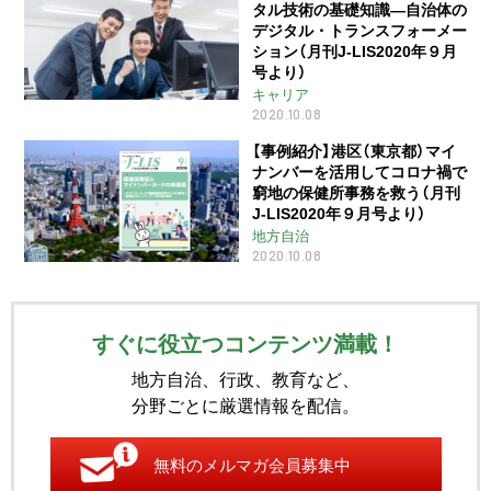
タル技術の基礎知識―自治体の
デジタル・トランスフォーメー
ション（月刊J-LIS2020年９月
号より）
キャリア
2020.10.08
【事例紹介】港区（東京都）マイ
ナンバーを活用してコロナ禍で
窮地の保健所事務を救う（月刊
J-LIS2020年９月号より）
地方自治
2020.10.08
すぐに役立つコンテンツ満載！
地方自治、行政、教育など、
分野ごとに厳選情報を配信。
無料のメルマガ会員募集中