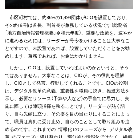
市区町村では、約86%の1,494団体がCIOを設置しており、
その約８割は首長、副首長が兼務している状況です（総務省
「地方自治情報管理概要」令和元年度）。重要な政策を、速やか
に進めるためには、リーダーが号令をかけることは大事なこ
とですので、未設置であれば、設置していただくことをお勧
めします。兼務であれば、お金はかかりません。
しかし、CIOは、設置していればよいのかというと、そう
ではありません。大事なことは、CIOが、その役割を理解
し、CIOとして発言、行動してくれることです。CIOの役割
は、デジタル改革の意義、重要性を職員に説き、推進方法を
示し、必要なリソース（予算や人など）の手当てに尽力し、実
施に際しては陣頭指揮を執ることです。リーダーが熱く語
り、自ら先頭に立つ。その姿を目の当たりにすることによっ
て、職員は真剣に受け止め、自らのこととして取り組みを進
めるのです。これまでの「情報化」のフェーズから「デジタル改
革」のフェーズに切り替わり、部分的な情報化ではなく、組織