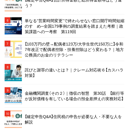
う？
単なる“営業時間変更”で終わらせない窓口開庁時間短縮
6
のすゝめ─全国179事例の調査結果を踏まえた考察｜政
策課題への一考察 第119回
【103万円の壁→配偶者123万/大学生世代150万に】令和
7
7年改正で配偶者控除・扶養控除はどう変わる？｜地方
公務員のお金のリテラシー
8
詫びと謝罪の違いとは？｜クレーム対応術６【カスハラ
対策】
9
金融機関調査（その２）｜徴収の智慧 第30話 【銀行等
が反対債権を有している場合の預金差押えの実務対応】
10
【確定申告Q&A】住民税の申告が必要な人・不要な人を
解説