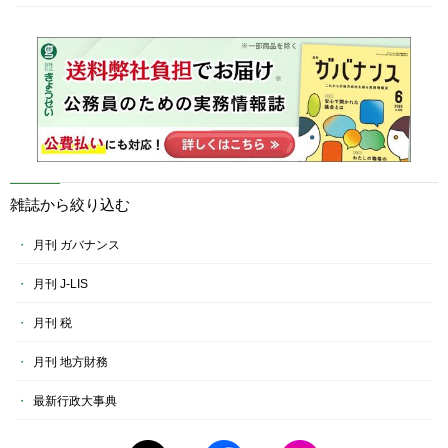
雑誌から絞り込む
月刊 ガバナンス
月刊 J-LIS
月刊 税
月刊 地方財務
最新行政大事典