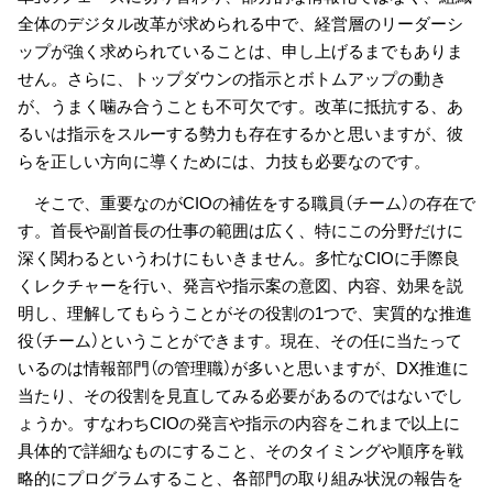
全体のデジタル改革が求められる中で、経営層のリーダーシ
ップが強く求められていることは、申し上げるまでもありま
せん。さらに、トップダウンの指示とボトムアップの動き
が、うまく噛み合うことも不可欠です。改革に抵抗する、あ
るいは指示をスルーする勢力も存在するかと思いますが、彼
らを正しい方向に導くためには、力技も必要なのです。
そこで、重要なのがCIOの補佐をする職員（チーム）の存在で
す。首長や副首長の仕事の範囲は広く、特にこの分野だけに
深く関わるというわけにもいきません。多忙なCIOに手際良
くレクチャーを行い、発言や指示案の意図、内容、効果を説
明し、理解してもらうことがその役割の1つで、実質的な推進
役（チーム）ということができます。現在、その任に当たって
いるのは情報部門（の管理職）が多いと思いますが、DX推進に
当たり、その役割を見直してみる必要があるのではないでし
ょうか。すなわちCIOの発言や指示の内容をこれまで以上に
具体的で詳細なものにすること、そのタイミングや順序を戦
略的にプログラムすること、各部門の取り組み状況の報告を