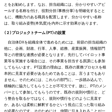
とをお勧めします。なお、担当組織には、分かりやすいアピ
ールする名称を付け、役割分担（事務分掌）を明確化するとと
もに、機動力のある職員を配置します。分かりやすい名称
は、取り組み姿勢(本気度)を内外に示す効果があります。
（２）プロジェクトチーム（PT）の設置
自治体DXを組織全体で進めるためには、前節の担当組織の
他に、企画、財政、行革、人事、総務、産業振興、情報部門
等との密接な連携が必要となります。先行してパイロット事
業等を実施する場合には、その事業を担当する原課にも参加
してもらいます。PT設置の理由は、既存の業務プロセスを根
本的に見直す必要があるためであることは、言うまでもあり
ません。そのためには、これらの部門に、一歩踏み込んで、
積極的に協力してもらうことが不可欠です。故に、PTのメン
バーとして参加してもらうのです。既存の規則や慣行と、ど
う整合を取るかではなく、規則や慣行をどのように見直す
か、あるいは柔軟に解釈するかという視点に立った取り組み
が必要なのです。そのためには、仲間に引き入れることが一