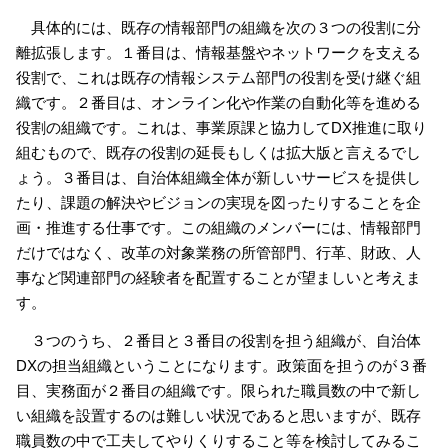
具体的には、既存の情報部門の組織を次の３つの役割に分
離拡張します。１番目は、情報基盤やネットワークを支える
役割で、これは既存の情報システム部門の役割を受け継ぐ組
織です。２番目は、オンライン化や作業の自動化等を進める
役割の組織です。これは、事業原課と協力してDX推進に取り
組むもので、既存の役割の延長もしくは拡大版と言えるでし
ょう。３番目は、自治体組織全体が新しいサービスを提供し
たり、課題の解決やビジョンの実現を図ったりすることを企
画・推進する仕事です。この組織のメンバーには、情報部門
だけではなく、改革の対象業務の所管部門、行革、財政、人
事など関連部門の経験者を配置することが望ましいと考えま
す。
３つのうち、２番目と３番目の役割を担う組織が、自治体
DXの担当組織ということになります。政策面を担うのが３番
目、実務面が２番目の組織です。限られた職員数の中で新し
い組織を設置するのは難しい状況であると思いますが、既存
職員数の中で工夫してやりくりすること等を検討してみるこ