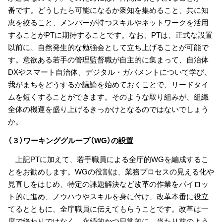
番です。どうしたら可能になるか衆知を集めること、共に知
恵を絞ること、メンバーが持つスキルやネットワークを活用
することがPTに期待することです。なお、PTは、正式な設置
以前に、自然発生的な勉強会として立ち上げることが可能で
す。意欲ある若手の管理監督職が自主的に集まって、自治体
DXやスマート自治体、デジタル・ガバメントについて学び、
我がまちをどうするか議論を始めておくことで、リードタイ
ムを短くすることができます。そのような取り組みが、組織
全体の機運を盛り上げるきっかけとなるのではないでしょう
か。
（３）ワーキンググループ（WG）の設置
上記PTに加えて、若手職員による全庁的WGを編成するこ
とをお勧めします。WGの役割は、業務プロセスの見える化や
見直しをはじめ、特定の課題解決など改革の作業をパイロッ
ト的に進め、ノウハウやスキルを身に付け、改革本番に役立
てるとともに、全庁職員に伝えてもらうことです。改革は一
度で終わりではなく、永続的かつ日常的に、当たり前のよう