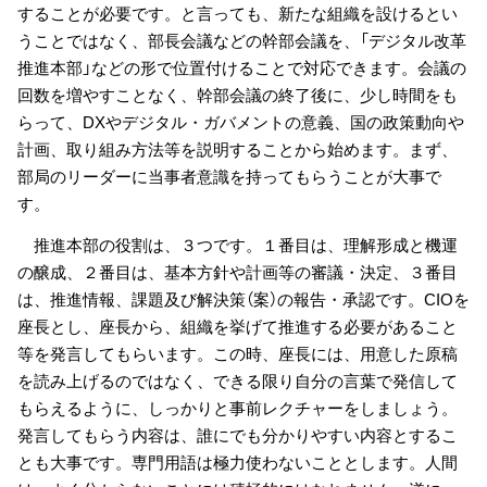
することが必要です。と言っても、新たな組織を設けるとい
うことではなく、部長会議などの幹部会議を、「デジタル改革
推進本部」などの形で位置付けることで対応できます。会議の
回数を増やすことなく、幹部会議の終了後に、少し時間をも
らって、DXやデジタル・ガバメントの意義、国の政策動向や
計画、取り組み方法等を説明することから始めます。まず、
部局のリーダーに当事者意識を持ってもらうことが大事で
す。
推進本部の役割は、３つです。１番目は、理解形成と機運
の醸成、２番目は、基本方針や計画等の審議・決定、３番目
は、推進情報、課題及び解決策（案）の報告・承認です。CIOを
座長とし、座長から、組織を挙げて推進する必要があること
等を発言してもらいます。この時、座長には、用意した原稿
を読み上げるのではなく、できる限り自分の言葉で発信して
もらえるように、しっかりと事前レクチャーをしましょう。
発言してもらう内容は、誰にでも分かりやすい内容とするこ
とも大事です。専門用語は極力使わないこととします。人間