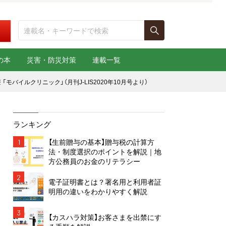
の本
災害・防災対策
連載一覧
バイルクリニック」（月刊J-LIS2020年10月号より）
ランキング
1
【生前贈与の基本】贈与税の計算方
法・制度選択のポイントを解説｜地
方公務員のお金のリテラシー
2
電子証明書とは？署名用と利用者証
明用の違いをわかりやすく解説
3
【カスハラ対策】お客さまを出禁にす