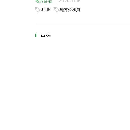
2020.11.16
地方自治
J-LIS
地方公務員
目次
日本初のMaaS による遠隔診療の実証
システムで訪問ルートを効率化
高齢化と医師不足という課題に向き合
導入障壁を乗り越え、令和元年度に一
医師、患者、家族それぞれから評価の
オンライン資格確認にも期待
【事例紹介】伊那市（長野県）特集：医療・福祉