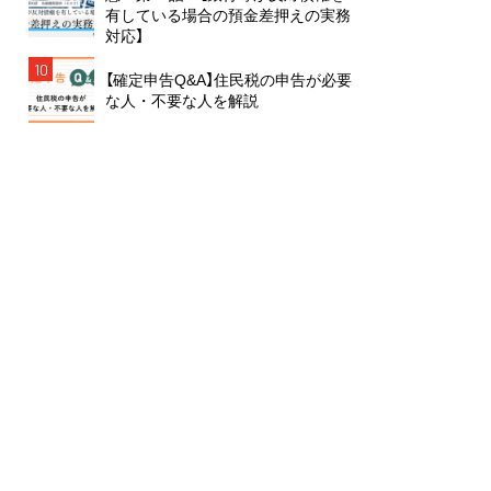
有している場合の預金差押えの実務
対応】
10
【確定申告Q&A】住民税の申告が必要
な人・不要な人を解説
雑誌から絞り込む
月刊 ガバナンス
月刊 J-LIS
月刊 税
月刊 地方財務