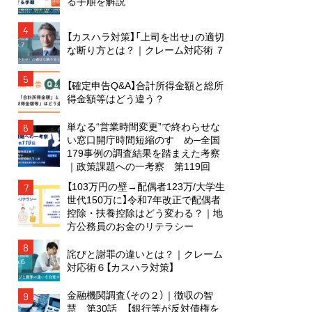
る手順を解説
4
【カスハラ対策】「上司を出せ」の適切
な断り方とは？｜クレーム対応術 ７
5
【確定申告Q&A】合計所得金額と総所
得金額等はどう違う？
単なる“営業時間変更”で終わらせな
6
い窓口開庁時間短縮のすゝめ─全国
179事例の調査結果を踏まえた考察
｜政策課題への一考察 第119回
【103万円の壁→配偶者123万/大学生
7
世代150万に】令和7年改正で配偶者
控除・扶養控除はどう変わる？｜地
方公務員のお金のリテラシー
8
詫びと謝罪の違いとは？｜クレーム
対応術６【カスハラ対策】
金融機関調査（その２）｜徴収の智
9
慧 第30話 【銀行等が反対債権を