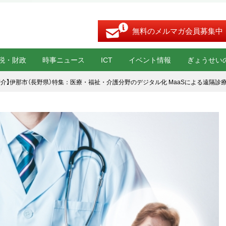
無料のメルマガ会員募集中
税・財政
時事ニュース
ICT
イベント情報
ぎょうせい
介】伊那市（長野県）特集：医療・福祉・介護分野のデジタル化 MaaSによる遠隔診療 「モ