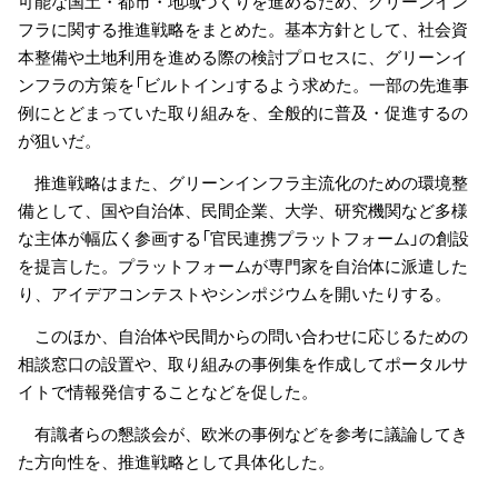
可能な国土・都市・地域づくりを進めるため、グリーンイン
フラに関する推進戦略をまとめた。基本方針として、社会資
本整備や土地利用を進める際の検討プロセスに、グリーンイ
ンフラの方策を「ビルトイン」するよう求めた。一部の先進事
例にとどまっていた取り組みを、全般的に普及・促進するの
が狙いだ。
推進戦略はまた、グリーンインフラ主流化のための環境整
備として、国や自治体、民間企業、大学、研究機関など多様
な主体が幅広く参画する「官民連携プラットフォーム」の創設
を提言した。プラットフォームが専門家を自治体に派遣した
り、アイデアコンテストやシンポジウムを開いたりする。
このほか、自治体や民間からの問い合わせに応じるための
相談窓口の設置や、取り組みの事例集を作成してポータルサ
イトで情報発信することなどを促した。
有識者らの懇談会が、欧米の事例などを参考に議論してき
た方向性を、推進戦略として具体化した。