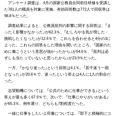
アンケート調査は、4月の国家公務員合同初任研修を受講し
た781人の職員を対象に実施。有効回答数は772人で回収率は
98.8％だった。
調査結果によると、公務員批判の影響に関する回答は、「ま
ったく影響がなかった」が62.3％、「むしろやる気が増した・
挑戦したくなった」が12.4％で、これらを合わせると4分の3に
上った。これらの回答をした理由を聞いたところ、「国家のた
めに働こうという意思が強かったから」が54.6％、「批判は必
ずしも当たっていないと思ったから」が23.9％だった。
一方、「かなり迷った」という回答は4.1％。「若干迷う一因
となった」が20.6％で、迷ったという答えは4人に1人の割合だ
った。
志望動機については、「公共のために仕事ができる」という
答えが最も多く67.9％で、次いで、「仕事にやりがいがある」
が65.3％。例年通り、どちらも7割程度だった。
一緒に仕事をしたい上司像については、「部下と積極的にコ