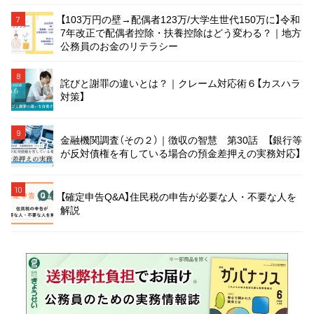
【103万円の壁→配偶者123万/大学生世代150万に】令和
7
7年改正で配偶者控除・扶養控除はどう変わる？｜地方
公務員のお金のリテラシー
8
詫びと謝罪の違いとは？｜クレーム対応術６【カスハラ
対策】
9
金融機関調査（その２）｜徴収の智慧 第30話 【銀行等
が反対債権を有している場合の預金差押えの実務対応】
10
【確定申告Q&A】住民税の申告が必要な人・不要な人を
解説