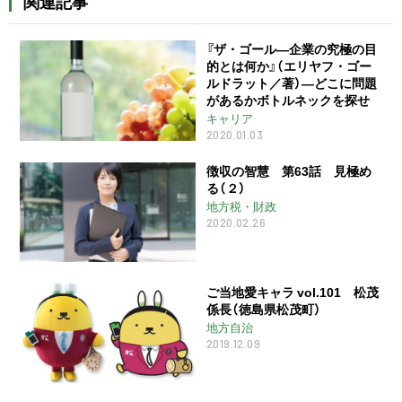
関連記事
『ザ・ゴール―企業の究極の目
的とは何か』（エリヤフ・ゴー
ルドラット／著）―どこに問題
があるかボトルネックを探せ
キャリア
2020.01.03
徴収の智慧 第63話 見極め
る（２）
地方税・財政
2020.02.26
ご当地愛キャラ vol.101 松茂
係長（徳島県松茂町）
地方自治
2019.12.09