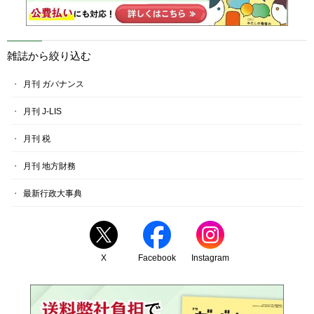
雑誌から絞り込む
月刊 ガバナンス
月刊 J-LIS
月刊 税
月刊 地方財務
最新行政大事典
X
Facebook
Instagram