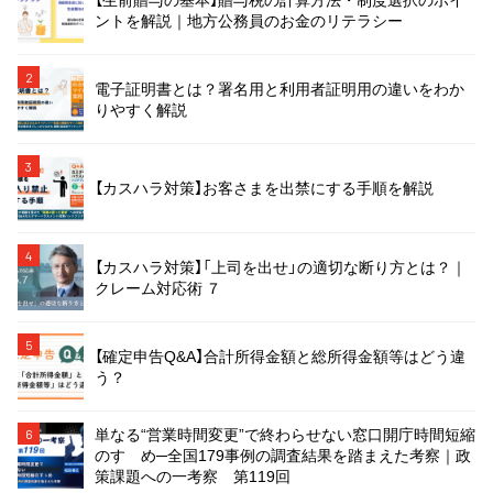
ントを解説｜地方公務員のお金のリテラシー
2
電子証明書とは？署名用と利用者証明用の違いをわか
りやすく解説
3
【カスハラ対策】お客さまを出禁にする手順を解説
4
【カスハラ対策】「上司を出せ」の適切な断り方とは？｜
クレーム対応術 ７
5
【確定申告Q&A】合計所得金額と総所得金額等はどう違
う？
単なる“営業時間変更”で終わらせない窓口開庁時間短縮
6
のすゝめ─全国179事例の調査結果を踏まえた考察｜政
策課題への一考察 第119回