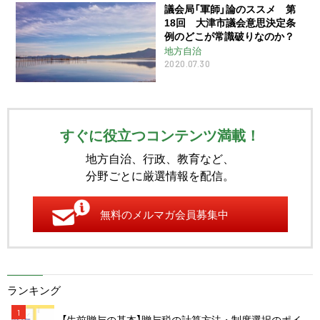
議会局「軍師」論のススメ 第
18回 大津市議会意思決定条
例のどこが常識破りなのか？
地方自治
2020.07.30
すぐに役立つコンテンツ満載！
地方自治、行政、教育など、
分野ごとに厳選情報を配信。
無料のメルマガ会員募集中
ランキング
1
【生前贈与の基本】贈与税の計算方法・制度選択のポイ