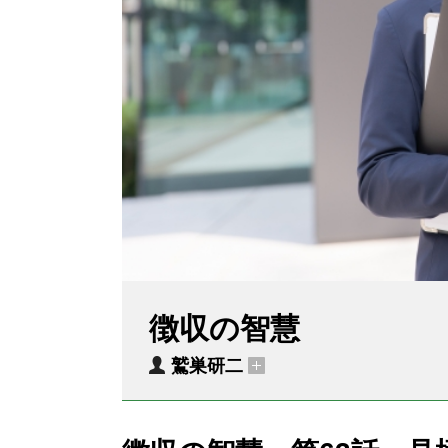
徴収の智慧
鷲巣研二