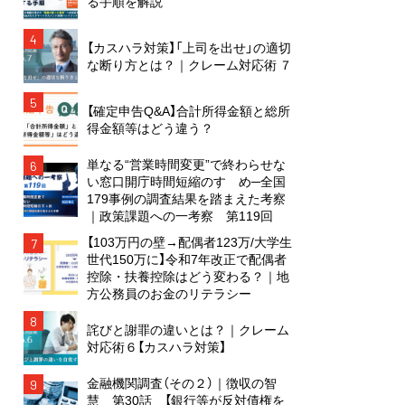
る手順を解説
4
【カスハラ対策】「上司を出せ」の適切
な断り方とは？｜クレーム対応術 ７
5
【確定申告Q&A】合計所得金額と総所
得金額等はどう違う？
単なる“営業時間変更”で終わらせな
6
い窓口開庁時間短縮のすゝめ─全国
179事例の調査結果を踏まえた考察
｜政策課題への一考察 第119回
【103万円の壁→配偶者123万/大学生
7
世代150万に】令和7年改正で配偶者
控除・扶養控除はどう変わる？｜地
方公務員のお金のリテラシー
8
詫びと謝罪の違いとは？｜クレーム
対応術６【カスハラ対策】
金融機関調査（その２）｜徴収の智
9
慧 第30話 【銀行等が反対債権を