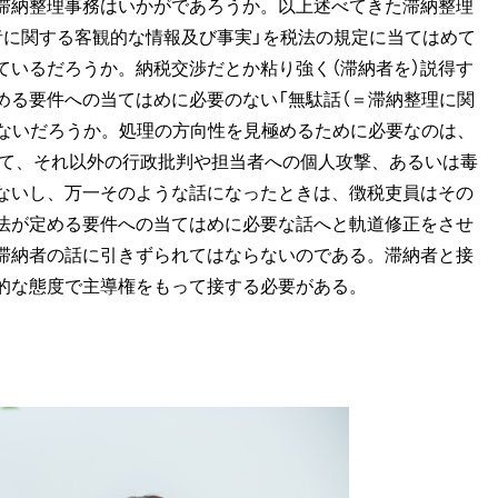
滞納整理事務はいかがであろうか。以上述べてきた滞納整理
者に関する客観的な情報及び事実」を税法の規定に当てはめて
ているだろうか。納税交渉だとか粘り強く（滞納者を）説得す
める要件への当てはめに必要のない「無駄話（＝滞納整理に関
しないだろうか。処理の方向性を見極めるために必要なのは、
って、それ以外の行政批判や担当者への個人攻撃、あるいは毒
ないし、万一そのような話になったときは、徴税吏員はその
法が定める要件への当てはめに必要な話へと軌道修正をさせ
滞納者の話に引きずられてはならないのである。滞納者と接
的な態度で主導権をもって接する必要がある。