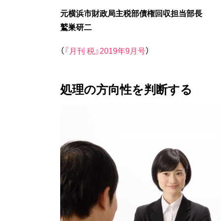
元横浜市財政局主税部債権回収担当部長
鷲巣研二
（
『月刊 税』2019年9月号
）
処理の方向性を判断する