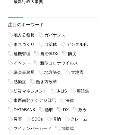
最新行政大事典
注目のキーワード
地方公務員
ガバナンス
まちづくり
自治体
デジタル化
危機管理
自治体DX
防災
イベント
新型コロナウイルス
議会事務局
地方議会
大地震
感染症
働き方改革
防災マネジメント
J-LIS
用語集
東西南北デジデジ日記
法律
DATABANK
徴収
DX
政令
災害
SDGs
滞納
クレーム
マイナンバーカード
加除式