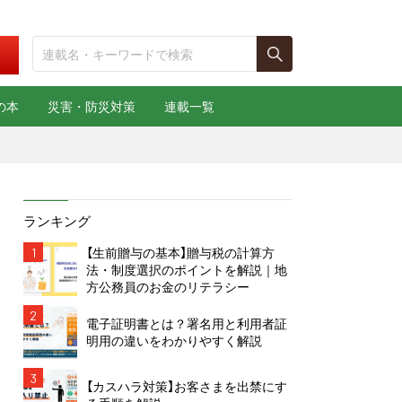
の本
災害・防災対策
連載一覧
ランキング
1
【生前贈与の基本】贈与税の計算方
法・制度選択のポイントを解説｜地
方公務員のお金のリテラシー
2
電子証明書とは？署名用と利用者証
明用の違いをわかりやすく解説
3
【カスハラ対策】お客さまを出禁にす