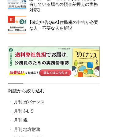
有している場合の預金差押えの実務
対応】
10
【確定申告Q&A】住民税の申告が必要
な人・不要な人を解説
雑誌から絞り込む
月刊 ガバナンス
月刊 J-LIS
月刊 税
月刊 地方財務