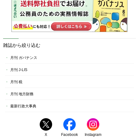
雑誌から絞り込む
月刊 ガバナンス
月刊 J-LIS
月刊 税
月刊 地方財務
最新行政大事典
X
Facebook
Instagram