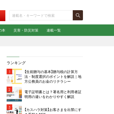
の本
災害・防災対策
連載一覧
ランキング
1
【生前贈与の基本】贈与税の計算方
法・制度選択のポイントを解説｜地
方公務員のお金のリテラシー
2
電子証明書とは？署名用と利用者証
明用の違いをわかりやすく解説
3
【カスハラ対策】お客さまを出禁にす