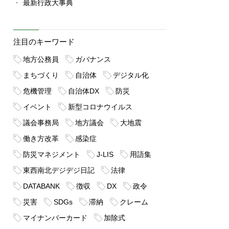
最新行政大事典
注目のキーワード
地方公務員
ガバナンス
まちづくり
自治体
デジタル化
危機管理
自治体DX
防災
イベント
新型コロナウイルス
議会事務局
地方議会
大地震
働き方改革
感染症
防災マネジメント
J-LIS
用語集
東西南北デジデジ日記
法律
DATABANK
徴収
DX
政令
災害
SDGs
滞納
クレーム
マイナンバーカード
加除式