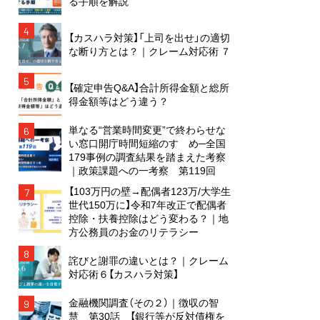
る手順を解説
4
【カスハラ対策】「上司を出せ」の適切
な断り方とは？｜クレーム対応術 ７
5
【確定申告Q&A】合計所得金額と総所
得金額等はどう違う？
単なる“営業時間変更”で終わらせな
6
い窓口開庁時間短縮のすゝめ─全国
179事例の調査結果を踏まえた考察
｜政策課題への一考察 第119回
【103万円の壁→配偶者123万/大学生
7
世代150万に】令和7年改正で配偶者
控除・扶養控除はどう変わる？｜地
方公務員のお金のリテラシー
8
詫びと謝罪の違いとは？｜クレーム
対応術６【カスハラ対策】
金融機関調査（その２）｜徴収の智
9
慧 第30話 【銀行等が反対債権を