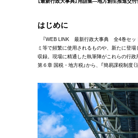
【最新行政大事典】用語集―地方創生推進交付
はじめに
『WEB LINK 最新行政大事典 全4巻セ
ミ等で頻繁に使用されるものや、新たに登場し
収録。現場に精通した執筆陣がこれらの行政
第６章 国税・地方税」から、「簡易課税制度