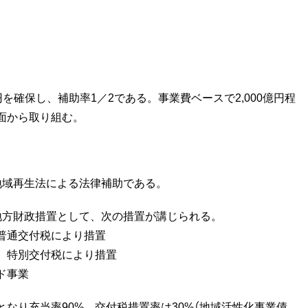
円を確保し、補助率1／2である。事業費ベースで2,000億円程
面から取り組む。
地域再生法による法律補助である。
地方財政措置として、次の措置が講じられる。
交付税により措置
付税により措置
ド事業
なり充当率90%。交付税措置率は30%（地域活性化事業債