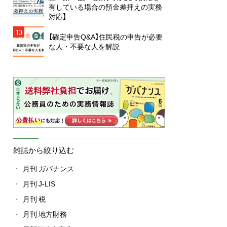
有している場合の預金差押えの実務
対応】
10
【確定申告Q&A】住民税の申告が必要
な人・不要な人を解説
雑誌から絞り込む
月刊 ガバナンス
月刊 J-LIS
月刊 税
月刊 地方財務