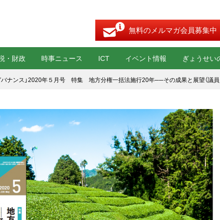
無料のメルマガ会員募集中
税・財政
時事ニュース
ICT
イベント情報
ぎょうせい
ガバナンス」2020年５月号 特集 地方分権一括法施行20年──その成果と展望（議員