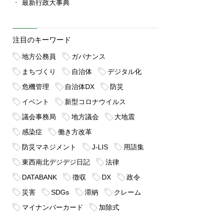
最新行政大事典
注目のキーワード
地方公務員
ガバナンス
まちづくり
自治体
デジタル化
危機管理
自治体DX
防災
イベント
新型コロナウイルス
議会事務局
地方議会
大地震
感染症
働き方改革
防災マネジメント
J-LIS
用語集
東西南北デジデジ日記
法律
DATABANK
徴収
DX
政令
災害
SDGs
滞納
クレーム
マイナンバーカード
加除式