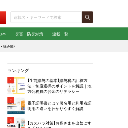
の本
災害・防災対策
連載一覧
・議会編）
ランキング
1
【生前贈与の基本】贈与税の計算方
法・制度選択のポイントを解説｜地
方公務員のお金のリテラシー
2
電子証明書とは？署名用と利用者証
明用の違いをわかりやすく解説
3
【カスハラ対策】お客さまを出禁にす