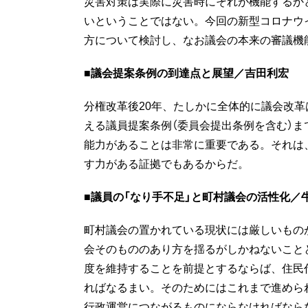
災害対策は実際に災害時にそれが機能するか
いということではない。今回の新型コロナウ
方について検討し、なお議会の本来の審議機
■議会提案条例の到達点と展望／吉田利宏
分権改革後20年、たしかに全体的に議会改
える議員提案条例（委員会提出条例を含む）
能力があることは非常に重要である。それは
す力がある証拠でもあるからだ。
■議員の「なり手不足」と町村議会の活性化／
町村議会の置かれている現状には厳しいもの
会そのもののあり方を揺るがしかねないことと
度を維持することを前提とするならば、住民
ればなるまい。そのためにはこれまで進めら
行政運営につながるものにならなければなら