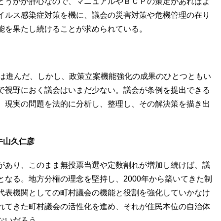
どうかが肝心なので、マニュアルやＢＣＰの策定があればよ
イルス感染症対策を機に、議会の災害対策や危機管理の在り
能を果たし続けることが求められている。
革は進んだ、しかし、政策立案機能強化の成果のひとつともい
まで視野におく議会はいまだ少ない。議会が条例を提出できる
、現実の問題を法的に分析し、整理し、その解決策を描き出
牛山久仁彦
があり、このまま無投票当選や定数割れが増加し続けば、議
なる。地方分権の理念を堅持し、2000年から築いてきた制
代表機関としての町村議会の機能と役割を強化していかなけ
れてきた町村議会の活性化を進め、それが住民本位の自治体
ないだろう。