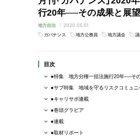
行20年──その成果と展望
2020.05.01
地方自治
ガバナンス
地方公務員
地方議会
議
目次
●特集 地方分権一括法施行20年──そ
●サブ特集 地域を守るリスクコミュニ
●キャリサポ連載
●巻頭グラビア
●連載
●取材リポート