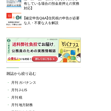
有している場合の預金差押えの実務
対応】
10
【確定申告Q&A】住民税の申告が必要
な人・不要な人を解説
雑誌から絞り込む
月刊 ガバナンス
月刊 J-LIS
月刊 税
月刊 地方財務