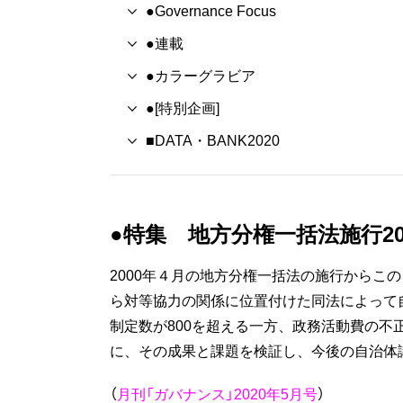
●Governance Focus
●連載
●カラーグラビア
●[特別企画]
■DATA・BANK2020
●特集 地方分権一括法施行2
2000年４月の地方分権一括法の施行からこ
ら対等協力の関係に位置付けた同法によって
制定数が800を超える一方、政務活動費の不
に、その成果と課題を検証し、今後の自治体
（
月刊「ガバナンス」2020年5月号
）