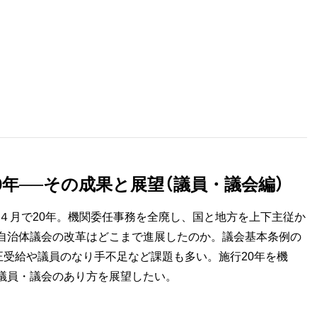
0年──その成果と展望（議員・議会編）
の４月で20年。機関委任事務を全廃し、国と地方を上下主従か
自治体議会の改革はどこまで進展したのか。議会基本条例の
正受給や議員のなり手不足など課題も多い。施行20年を機
議員・議会のあり方を展望したい。