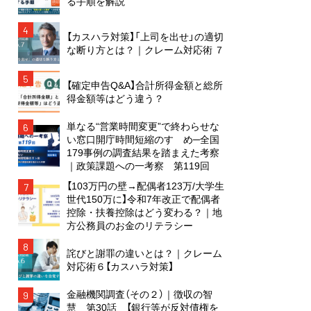
る手順を解説
4
【カスハラ対策】「上司を出せ」の適切
な断り方とは？｜クレーム対応術 ７
5
【確定申告Q&A】合計所得金額と総所
得金額等はどう違う？
単なる“営業時間変更”で終わらせな
6
い窓口開庁時間短縮のすゝめ─全国
179事例の調査結果を踏まえた考察
｜政策課題への一考察 第119回
【103万円の壁→配偶者123万/大学生
7
世代150万に】令和7年改正で配偶者
控除・扶養控除はどう変わる？｜地
方公務員のお金のリテラシー
8
詫びと謝罪の違いとは？｜クレーム
対応術６【カスハラ対策】
金融機関調査（その２）｜徴収の智
9
慧 第30話 【銀行等が反対債権を