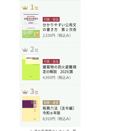
行政・自治
分かりやすい公用文
の書き方 第２次改
訂版
2,530
円（税込み）
行政・自治
建築物の防火避難規
定の解説 2025(第
4,950
円（税込み）
税務・経営
税務六法〔法令編〕
令和８年版
8,910
円（税込み）