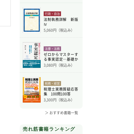
教師・親のための 子ども
近世
ジタル財産の税務 Q&A
行政・自治
相談機関利用ガイド
法制執務詳解 新版
Ⅳ
5,060
円（税込み）
法曹・法務
ゼロからマスターす
る事実認定―基礎か
ら学
3,080
円（税込み）
税務・経営
税理士実務質疑応答
集 100問100答
3,300
円（税込み）
＞ おすすめ書籍一覧
売れ筋書籍ランキング