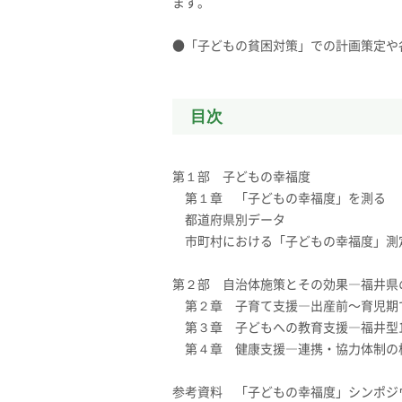
ます。
●「子どもの貧困対策」での計画策定や
目次
第１部 子どもの幸福度
第１章 「子どもの幸福度」を測る
都道府県別データ
市町村における「子どもの幸福度」測
第２部 自治体施策とその効果―福井県
第２章 子育て支援―出産前〜育児期
第３章 子どもへの教育支援―福井型1
第４章 健康支援―連携・協力体制の
参考資料 「子どもの幸福度」シンポジ