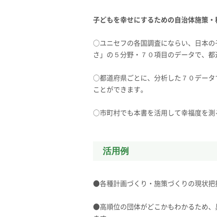
子どもを幸せにするための自治体施策・
○ユニセフの各国調査にならい、日本の
さ」の５分野・７０項目のデータで、都
○都道府県ごとに、分析した７０データ
ことができます。
○市町村でも本書を活用して幸福度を測
活用例
●各種計画づくり・施策づくりの現状把
●高順位の団体がどこかもわかるため、