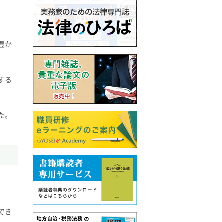
豊か
する
た。
でき