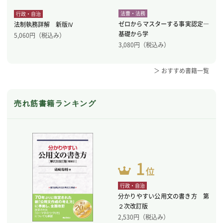
法曹・法務
行政・自治
ゼロからマスターする事実認定―
法制執務詳解 新版Ⅳ
基礎から学
5,060
円（税込み）
3,080
円（税込み）
＞ おすすめ書籍一覧
売れ筋書籍ランキング
行政・自治
分かりやすい公用文の書き方 第
２次改訂版
2,530
円（税込み）