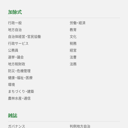
加除式
行政一般
労働
・
経済
地方自治
教育
自治体経営
・
官民協働
文化
行政サービス
税務
公務員
経営
選挙
・
議会
法曹
地方税財政
法務
防災
・
危機管理
健康
・
福祉
・
医療
環境
まちづくり
・
建築
農林水産
・
通信
雑誌
ガバナンス
判例地方自治