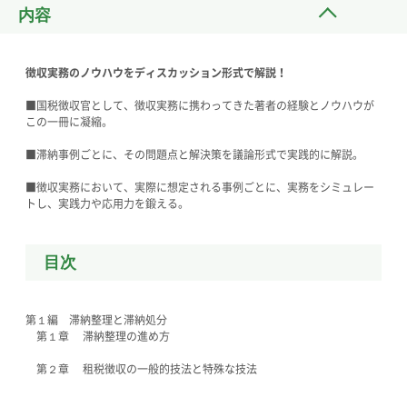
内容
徴収実務のノウハウをディスカッション形式で解説！
■国税徴収官として、徴収実務に携わってきた著者の経験とノウハウが
この一冊に凝縮。
■滞納事例ごとに、その問題点と解決策を議論形式で実践的に解説。
■徴収実務において、実際に想定される事例ごとに、実務をシミュレー
トし、実践力や応用力を鍛える。
目次
第１編 滞納整理と滞納処分
第１章 滞納整理の進め方
第２章 租税徴収の一般的技法と特殊な技法