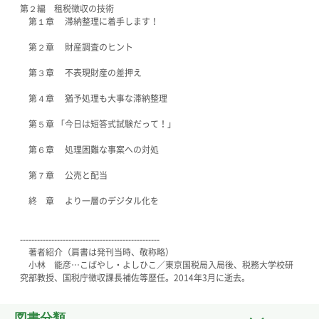
第２編 租税徴収の技術
第１章 滞納整理に着手します！
第２章 財産調査のヒント
第３章 不表現財産の差押え
第４章 猶予処理も大事な滞納整理
第５章 「今日は短答式試験だって！」
第６章 処理困難な事案への対処
第７章 公売と配当
終 章 より一層のデジタル化を
-------------------------------------------------
著者紹介（肩書は発刊当時、敬称略）
小林 能彦…こばやし・よしひこ／東京国税局入局後、税務大学校研
究部教授、国税庁徴収課長補佐等歴任。2014年3月に逝去。
図書分類