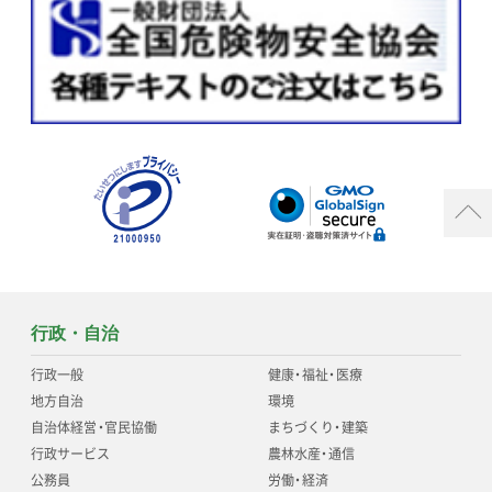
行政・自治
行政一般
健康
・
福祉
・
医療
地方自治
環境
自治体経営
・
官民協働
まちづくり
・
建築
行政サービス
農林水産
・
通信
公務員
労働
・
経済