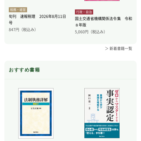
税務・経営
行政・自治
旬刊 速報税理 2026年8月11日
国土交通省機構関係法令集 令和
号
８年版
847
円（税込み）
5,060
円（税込み）
＞ 新着書籍一覧
おすすめ書籍