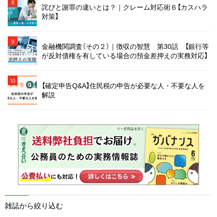
8
詫びと謝罪の違いとは？｜クレーム対応術６【カスハラ
対策】
9
金融機関調査（その２）｜徴収の智慧 第30話 【銀行等
が反対債権を有している場合の預金差押えの実務対応】
10
【確定申告Q&A】住民税の申告が必要な人・不要な人を
解説
雑誌から絞り込む