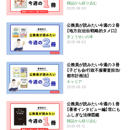
雑誌から絞り込む
2025.06.09
公務員が読みたい今週の２冊
【地方自治法/戦略的タメ口】
ぎょうせいの本
2025.06.02
公務員が読みたい今週の３冊
【子ども会/行政不服審査担当/
都市計画法】
キャリア
2025.05.26
公務員が読みたい今週の１冊
【著者インタビュー編】世にも
ふしぎな法律図鑑
雑誌から絞り込む
2025.05.12