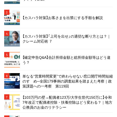
3
【カスハラ対策】お客さまを出禁にする手順を解説
4
【カスハラ対策】「上司を出せ」の適切な断り方とは？｜
クレーム対応術 ７
5
【確定申告Q&A】合計所得金額と総所得金額等はどう違
う？
単なる“営業時間変更”で終わらせない窓口開庁時間短縮
6
のすゝめ─全国179事例の調査結果を踏まえた考察｜政
策課題への一考察 第119回
【103万円の壁→配偶者123万/大学生世代150万に】令和
7
7年改正で配偶者控除・扶養控除はどう変わる？｜地方
公務員のお金のリテラシー