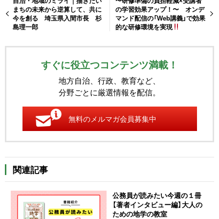
自治・地域のミライ｜描きたい
〜研修準備の負担軽減×受講者
まちの未来から逆算して、共に
の学習効果アップ！〜 オンデ
今を創る 埼玉県入間市長 杉
マンド配信の「Web講義」で効果
島理一郎
的な研修環境を実現
すぐに役立つコンテンツ満載！
地方自治、行政、教育など、
分野ごとに厳選情報を配信。
無料のメルマガ会員募集中
関連記事
公務員が読みたい今週の１冊
【著者インタビュー編】大人の
ための地学の教室