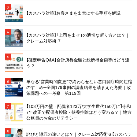
3
【カスハラ対策】お客さまを出禁にする手順を解説
4
【カスハラ対策】「上司を出せ」の適切な断り方とは？｜
クレーム対応術 ７
5
【確定申告Q&A】合計所得金額と総所得金額等はどう違
う？
単なる“営業時間変更”で終わらせない窓口開庁時間短縮
6
のすゝめ─全国179事例の調査結果を踏まえた考察｜政
策課題への一考察 第119回
【103万円の壁→配偶者123万/大学生世代150万に】令和
7
7年改正で配偶者控除・扶養控除はどう変わる？｜地方
公務員のお金のリテラシー
8
詫びと謝罪の違いとは？｜クレーム対応術６【カスハラ