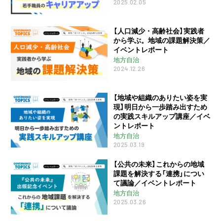
2025.02.05
【人口減少・高齢社会】実践者
から学ぶ。地域の課題解決策／
イベントレポート
地方自治
2024.12.26
【地域や組織のありたい姿を実
現】明日から一歩踏み出すため
の実践スキルアップ講座／イベ
ントレポート
地方自治
2025.03.19
【公共の未来】これからの地域
課題を解決する「連携」につい
て議論／イベントレポート
地方自治
2025.03.26