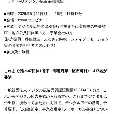
（JICDAQ デジタル広告基礎講座）
■日時：2026年5月11日（月） 16時～17時15分
■会場：zoomウェビナー
■対象：デジタル広告の出稿を検討中または実施中の中央省
庁・地方公共団体等の方、事業会社の方
（観光振興・移住促進・ふるさと納税・シティプロモーション
等の各施策担当者の方は必見）
■参加費：無料
これまで 延べ47団体（省庁・都道府県・区市町村） 417名が
受講
一般社団法人 デジタル広告品質認証機構（JICDAQ）では、こ
れからデジタル広告を始められる方や、これまでデジタル広
告出稿に携わってきた方に向けて、デジタル広告の基礎、予
算要求、仕様書策定、事業者選定（プロポーザル審査）につい