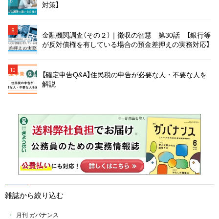
対策】
9
金融機関調査（その２）｜徴収の智慧 第30話 【銀行等
が反対債権を有している場合の預金差押えの実務対応】
10
【確定申告Q&A】住民税の申告が必要な人・不要な人を
解説
雑誌から絞り込む
月刊 ガバナンス