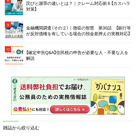
8
詫びと謝罪の違いとは？｜クレーム対応術６【カスハラ
対策】
9
金融機関調査（その２）｜徴収の智慧 第30話 【銀行等
が反対債権を有している場合の預金差押えの実務対応】
10
【確定申告Q&A】住民税の申告が必要な人・不要な人を
解説
雑誌から絞り込む