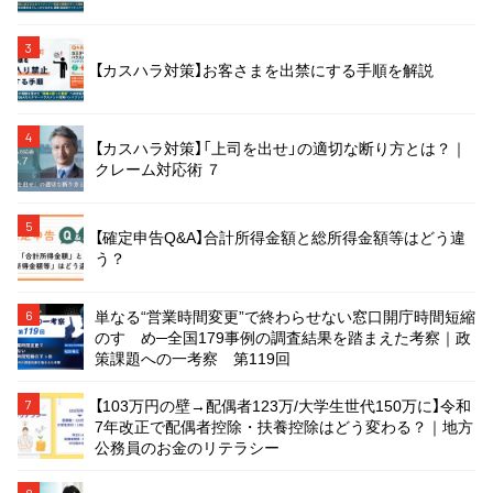
3
【カスハラ対策】お客さまを出禁にする手順を解説
4
【カスハラ対策】「上司を出せ」の適切な断り方とは？｜
クレーム対応術 ７
5
【確定申告Q&A】合計所得金額と総所得金額等はどう違
う？
単なる“営業時間変更”で終わらせない窓口開庁時間短縮
6
のすゝめ─全国179事例の調査結果を踏まえた考察｜政
策課題への一考察 第119回
【103万円の壁→配偶者123万/大学生世代150万に】令和
7
7年改正で配偶者控除・扶養控除はどう変わる？｜地方
公務員のお金のリテラシー