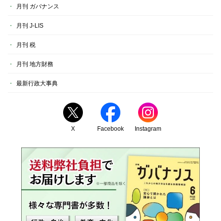
月刊 ガバナンス
月刊 J-LIS
月刊 税
月刊 地方財務
最新行政大事典
X
Facebook
Instagram