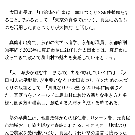
太田市長は、「自治体の仕事は、幸せづくりの条件整備をす
ること」であるとして、「東京の真似ではなく、真庭にあるも
のを活用したまちづくりが大切だ」と話した。
真庭市出身で、京都の大学へ進学、京都府職員、京都府副
知事経て2013年に真庭市長に就任した太田市長は、真庭市に
戻ってきて改めて農山村の魅力を実感しているという。
「人口減少が進む中、まちの活力を維持していくには、『人
口×1人の活動量』が重要となる」（太田市長）。そのための人づ
くりの取組として、「真庭なりわい塾」が2016年に開講され
た。真庭市をフィールドに農山村における新たな生き方と多
様な働き方を模索し、創造する人材を育成する塾である。
塾の卒業生は、他自治体からの移住者、Uターン者、元真庭
市地域おこし協力隊など多岐にわたる。それぞれ、地域のり
んご農家を受け継いだり、真庭なりわい塾の運営に携わった