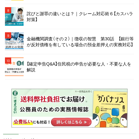
8
詫びと謝罪の違いとは？｜クレーム対応術６【カスハラ
対策】
9
金融機関調査（その２）｜徴収の智慧 第30話 【銀行等
が反対債権を有している場合の預金差押えの実務対応】
10
【確定申告Q&A】住民税の申告が必要な人・不要な人を
解説