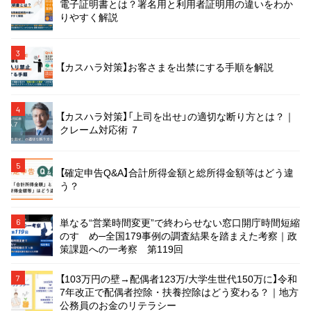
電子証明書とは？署名用と利用者証明用の違いをわか
りやすく解説
3
【カスハラ対策】お客さまを出禁にする手順を解説
4
【カスハラ対策】「上司を出せ」の適切な断り方とは？｜
クレーム対応術 ７
5
【確定申告Q&A】合計所得金額と総所得金額等はどう違
う？
単なる“営業時間変更”で終わらせない窓口開庁時間短縮
6
のすゝめ─全国179事例の調査結果を踏まえた考察｜政
策課題への一考察 第119回
【103万円の壁→配偶者123万/大学生世代150万に】令和
7
7年改正で配偶者控除・扶養控除はどう変わる？｜地方
公務員のお金のリテラシー