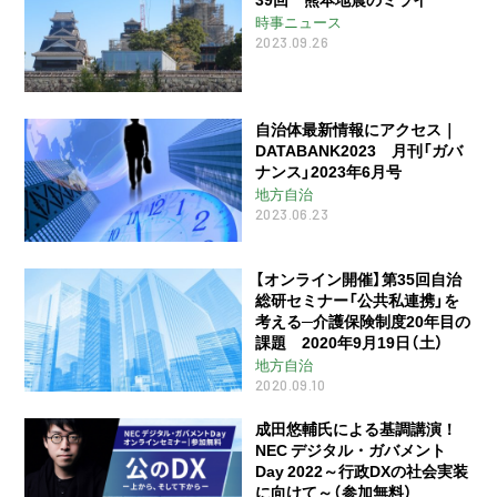
時事ニュース
2023.09.26
自治体最新情報にアクセス｜
DATABANK2023 月刊「ガバ
ナンス」2023年6月号
地方自治
2023.06.23
【オンライン開催】第35回自治
総研セミナー「公共私連携」を
考える─介護保険制度20年目の
課題 2020年9月19日（土）
地方自治
2020.09.10
成田悠輔氏による基調講演！
NEC デジタル・ガバメント
Day 2022～行政DXの社会実装
に向けて～（参加無料）