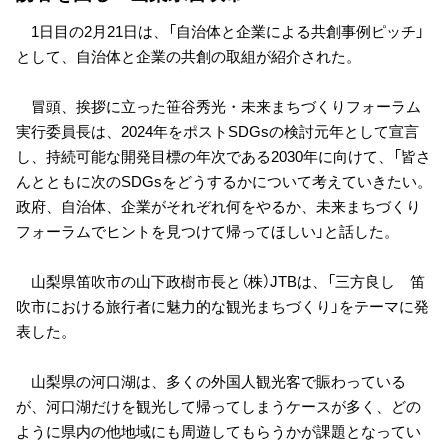
1日目の2月21日は、「自治体と企業による共創事例ピッチ」
として、自治体と企業の共創の取組が紹介された。
冒頭、挨拶に立った笹谷秀光・未来まちづくりフォーラム
実行委員長は、2024年をポストSDGsの検討元年として宣言
し、持続可能な開発目標の年次である2030年に向けて、「皆さ
んとともに次のSDGsをどうするかについて考えていきたい。
政府、自治体、企業がそれぞれ何をやるか、未来まちづくり
フォーラムでヒントを見つけて帰ってほしい」と話した。
山梨県笛吹市の山下政樹市長と（株）JTBは、「三方良し 笛
吹市における旅行者に魅力的な観光まちづくり」をテーマに発
表した。
山梨県の河口湖は、多くの外国人観光客で賑わっている
が、河口湖だけを観光して帰ってしまうケースが多く、どの
ように県内の他地域にも周遊してもらうかが課題となってい