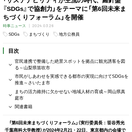
『SDGs』で協創力」をテーマに「第6回未来ま
ちづくりフォーラム」を開催
2024.03.26
時事ニュース
SDGs
まちづくり
地方公務員
目次
官民連携で整備した絶景スポットを拠点に観光誘客を図
る～山梨県笛吹市
市民がしあわせを実感できる都市の実現に向けてSDGsを
推進～さいたま市
まちの活力維持に欠かせない地域人材の育成～岡山県真
庭市
関連書籍
「第6回未来まちづくりフォーラム」（実行委員長：笹谷秀光
千葉商科大学教授）が2024年2月21・22日、東京都内の会場で