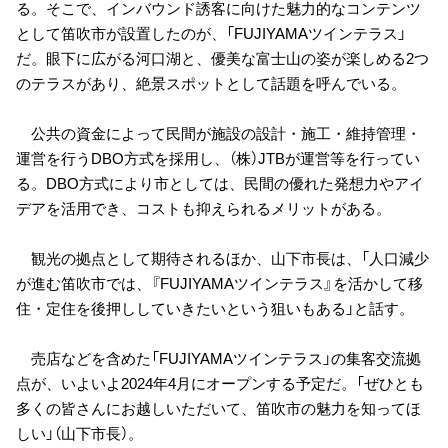
る。そこで、インバウンド誘客に向けた魅力的なコンテンツ
として笛吹市が設置したのが、「FUJIYAMAツインテラス」
だ。眼下に広がる河口湖と、優美な富士山の姿が楽しめる2つ
のテラスがあり、絶景スポットとして話題を呼んでいる。
公共の資金によって民間が施設の設計・施工・維持管理・
運営を行うDBO方式を採用し、（株）JTBが運営等を行ってい
る。DBO方式により市としては、民間の優れた発想力やアイ
デアを活用でき、コストも抑えられるメリットがある。
観光の拠点として期待されるほか、山下市長は、「人口減少
が進む笛吹市では、『FUJIYAMAツインテラス』を活かして移
住・定住を後押ししていきたいという狙いもある」と話す。
売店などを含めた「FUJIYAMAツインテラス」の集客交流拠
点が、いよいよ2024年4月にオープンする予定だ。「ぜひとも
多くの皆さんにお越しいただいて、笛吹市の魅力を知ってほ
しい」（山下市長）。