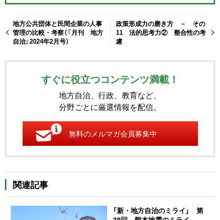
地方公共団体と民間企業の人事
政策形成力の磨き方 － その
管理の比較・考察（『月刊 地方
11 法的思考力② 整合性の考
自治』2024年2月号）
慮
すぐに役立つコンテンツ満載！
地方自治、行政、教育など、
分野ごとに厳選情報を配信。
無料のメルマガ会員募集中
関連記事
「新・地方自治のミライ」 第
39回 熊本地震のミライ