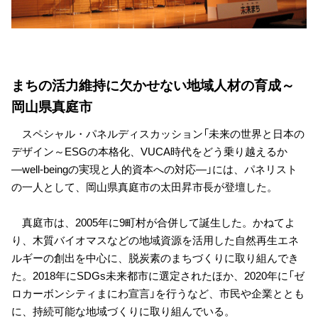
まちの活力維持に欠かせない地域人材の育成～
岡山県真庭市
スペシャル・パネルディスカッション「未来の世界と日本の
デザイン～ESGの本格化、VUCA時代をどう乗り越えるか
―well-beingの実現と人的資本への対応―」には、パネリスト
の一人として、岡山県真庭市の太田昇市長が登壇した。
真庭市は、2005年に9町村が合併して誕生した。かねてよ
り、木質バイオマスなどの地域資源を活用した自然再生エネ
ルギーの創出を中心に、脱炭素のまちづくりに取り組んでき
た。2018年にSDGs未来都市に選定されたほか、2020年に「ゼ
ロカーボンシティまにわ宣言」を行うなど、市民や企業ととも
に、持続可能な地域づくりに取り組んでいる。