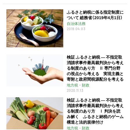
ふるさと納税に係る指定制度に
ついて 総務省（2019年4月1日）
自治体法務
2019.04.03
検証 ふるさと納税 ― 不指定取
消請求事件最高裁判決から考え
る制度のあり方 Ⅱ 専門分野
の視点から考える 実現主義と
寄附と政府間税源配分を考える
地方税・財政
2020.11.13
検証 ふるさと納税 ― 不指定取
消請求事件最高裁判決から考え
る制度のあり方 Ⅰ 判決を読
み解く ふるさと納税のゲーム
構造と法的規律付け
地方税・財政