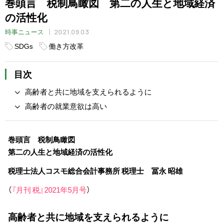
巻頭言 税制鳥瞰図 第二の人生と地域経済
の活性化
2021.09.03
時事ニュース
SDGs
働き方改革
目次
高齢者と共に地域を支えられるように
高齢者の就業意欲は高い
巻頭言 税制鳥瞰図
第二の人生と地域経済の活性化
税理士法人コスモ総合会計事務所 税理士 冨永 昭雄
（
『月刊 税』2021年5月号
）
高齢者と共に地域を支えられるように