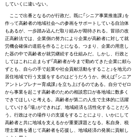
していくに違いない。
ここで出番となるのが行政だ。既に「シニア事業推進課」を
作って高齢者の地域社会への参画をサポートしている自治体
もあるが、一歩踏み込んだ取り組みが期待される。冒頭の改
正高齢法では、企業側の努力により企業が高齢者に対して就
労機会確保の道筋を作ることになる。つまり、企業の用意し
た器の中で高齢者が就労継続する仕組みだ。しかし、行政と
してはこれに止まらず「高齢者が今まで勤めてきた企業に頼ら
ずとも、自らの手で起業や社会貢献活動をすること」を地元の
居住地域で行う支援をするのはどうだろうか。例えば「シニア
アントレプレナー育成課」を立ち上げるのである。自分でゼロ
から事業を起こす高齢者のための相談窓口が各地域に数多く
できてほしいと考える。高齢者が第二の人生で主体的に活躍
していける「場」ができれば、地域経済も活性化することだろ
う。行政はその場作りの支援をすることにより、いかにして
高齢者と共に地域を支えるかが重要課題となる。私自身、税
理士業務を通じて高齢者を応援し、地域経済の発展に貢献し