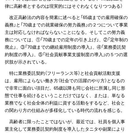
律に高齢者とするのは現実的にはそぐわなくなりつつある）
改正高齢法の内容を簡素に述べると「65歳までの雇用確保の
義務」と「70歳までの就業確保の努力義務」の２つについて事業
主は対応しなければならないことになる。そしてこの努力義
務については、①「70歳までの定年の引き上げ」、②「定年制の
廃止」、③「70歳までの継続雇用制度の導入」、④「業務委託契
約制度の導入」、⑤「社会貢献事業支援制度の導入」の５つの選
択肢が示されている。
特に業務委託契約（フリーランス等）と社会貢献活動支援
は、雇用によらない働き方（社会での活躍のやり方）となるの
で非常に面白い項目だ。65歳以降も同じ会社に所属し同じ形
態で仕事を続けるということだけではなく、または、単なる
業務でなく社会全体の利益に資する活動をするなど、社会と
の関わり方の仕組みが多様化している時代の流れを感じる。
高齢者に限ったことではないが、最近では、社員を個人事
業主化して業務委託契約制度を導入したタニタや副業により