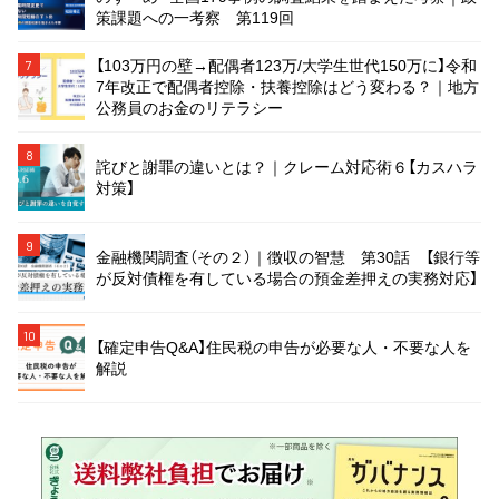
策課題への一考察 第119回
【103万円の壁→配偶者123万/大学生世代150万に】令和
7
7年改正で配偶者控除・扶養控除はどう変わる？｜地方
公務員のお金のリテラシー
8
詫びと謝罪の違いとは？｜クレーム対応術６【カスハラ
対策】
9
金融機関調査（その２）｜徴収の智慧 第30話 【銀行等
が反対債権を有している場合の預金差押えの実務対応】
10
【確定申告Q&A】住民税の申告が必要な人・不要な人を
解説