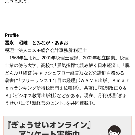
ようと思う。
Profile
冨永 昭雄 とみなが・あきお
税理士法人コスモ総合会計事務所 税理士
1968年生まれ。2001年税理士登録。2002年独立開業。税理
士業の傍ら大学、高校で「景気指標で読み解く日本経済」、「脱
どんぶり経営（キャッシュフロー経営）」などの講師を務める。
著書に『フリーランス１年目の経理』（ＷＡＶＥ出版、Ａｍａｚ
ｏｎランキング所得税部門１位獲得）。共著に『税制改正Ｑ＆
Ａ』（ビジネス教育出版社）などがある。現在、月刊税理（ぎょ
うせい）にて「新経営のヒント」を共同連載中。