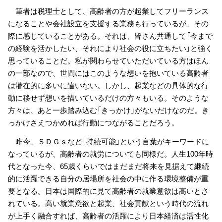
筆者は税理士として、高齢者の方が起業してフリーランス
になることや会社設立を支援する業務も行っているが、その
際に感じていることがある。それは、皆さん共通して「今まで
の経験を活かしたい、それにより社会の役に立ちたい」と強く
思っていることだ。私が関わらせていただいている方はほん
の一部なので、世間にはこのような想いを抱いている高齢者
は潜在的に多いに違いない。しかし、起業などの具体的な行
動に移せず想いを描いているだけの方々もいる。そのような
方々は、あと一歩踏み込む「きっかけ」がないだけなのだ。き
っかけさえつかめれば行動につながることだろう。
昨今、ＳＤＧｓなど「持続可能」という言葉がキーワードに
なっているが、高齢者の就労についても同様だ。人生100年時
代となった今、65歳くらいではまだまだ将来を見据えて継続
的に活躍できる自分の居場所を社会の中に作る環境整備が重
要となる。日本は国際的に見て高齢者の就業意欲は高いとさ
れている。高い就業意欲と起業、社会貢献という時代の流れ
が上手く融合すれば、高齢者の活躍により日本経済は活性化