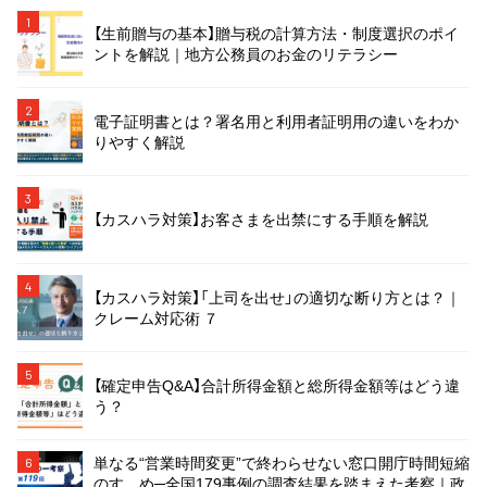
1
【生前贈与の基本】贈与税の計算方法・制度選択のポイ
ントを解説｜地方公務員のお金のリテラシー
2
電子証明書とは？署名用と利用者証明用の違いをわか
りやすく解説
3
【カスハラ対策】お客さまを出禁にする手順を解説
4
【カスハラ対策】「上司を出せ」の適切な断り方とは？｜
クレーム対応術 ７
5
【確定申告Q&A】合計所得金額と総所得金額等はどう違
う？
単なる“営業時間変更”で終わらせない窓口開庁時間短縮
6
のすゝめ─全国179事例の調査結果を踏まえた考察｜政