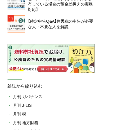
有している場合の預金差押えの実務
対応】
10
【確定申告Q&A】住民税の申告が必要
な人・不要な人を解説
雑誌から絞り込む
月刊 ガバナンス
月刊 J-LIS
月刊 税
月刊 地方財務