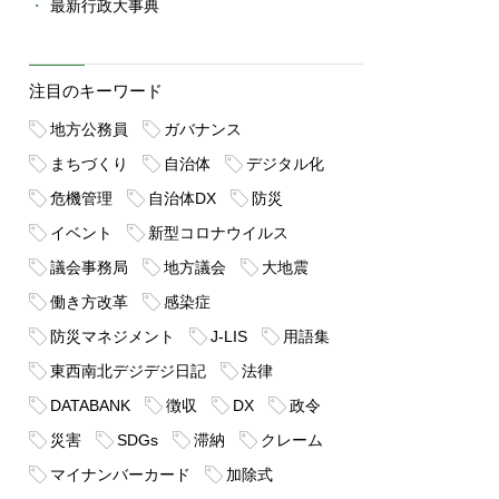
最新行政大事典
注目のキーワード
地方公務員
ガバナンス
まちづくり
自治体
デジタル化
危機管理
自治体DX
防災
イベント
新型コロナウイルス
議会事務局
地方議会
大地震
働き方改革
感染症
防災マネジメント
J-LIS
用語集
東西南北デジデジ日記
法律
DATABANK
徴収
DX
政令
災害
SDGs
滞納
クレーム
マイナンバーカード
加除式