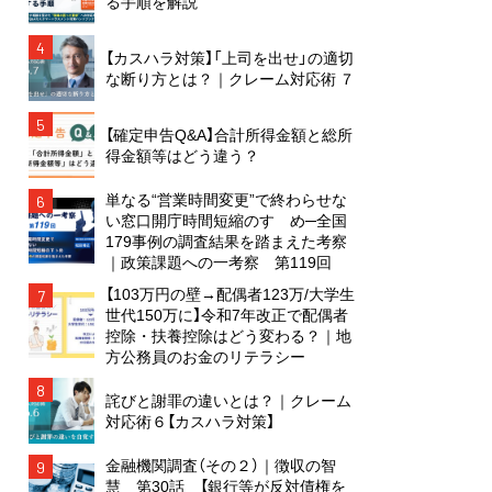
る手順を解説
4
【カスハラ対策】「上司を出せ」の適切
な断り方とは？｜クレーム対応術 ７
5
【確定申告Q&A】合計所得金額と総所
得金額等はどう違う？
単なる“営業時間変更”で終わらせな
6
い窓口開庁時間短縮のすゝめ─全国
179事例の調査結果を踏まえた考察
｜政策課題への一考察 第119回
【103万円の壁→配偶者123万/大学生
7
世代150万に】令和7年改正で配偶者
控除・扶養控除はどう変わる？｜地
方公務員のお金のリテラシー
8
詫びと謝罪の違いとは？｜クレーム
対応術６【カスハラ対策】
金融機関調査（その２）｜徴収の智
9
慧 第30話 【銀行等が反対債権を