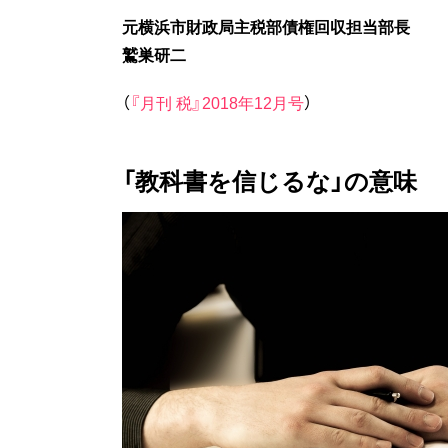
元横浜市財政局主税部債権回収担当部長
鷲巣研二
（
『月刊 税』2018年12月号
）
「教科書を信じるな」の意味