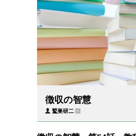
徴収の智慧
鷲巣研二