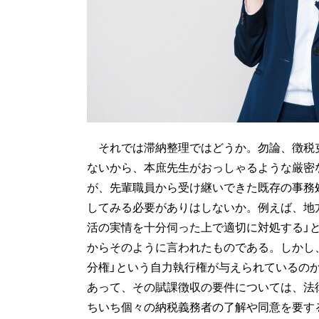
それでは滞納整理ではどうか。勿論、徴税
ないから、本庶先生がおっしゃるような厳密
が、先輩職員から受け継いできた既存の事務
してみる必要がありはしないか。例えば、地
活の実情を十分伺った上で適切に対処する」
からそのように言われたものである。しかし
分権」という自力執行権が与えられているの
あって、その賦課徴収の要件については、法
ちいち個々の納税義務者の了解や同意を要す