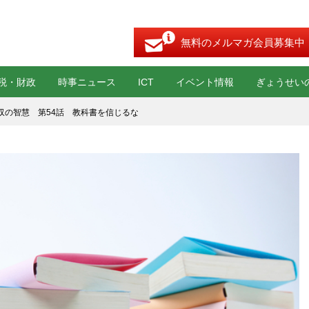
無料のメルマガ会員募集中
税・財政
時事ニュース
ICT
イベント情報
ぎょうせい
収の智慧 第54話 教科書を信じるな