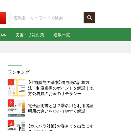
の本
災害・防災対策
連載一覧
ランキング
1
【生前贈与の基本】贈与税の計算方
法・制度選択のポイントを解説｜地
方公務員のお金のリテラシー
2
電子証明書とは？署名用と利用者証
明用の違いをわかりやすく解説
3
【カスハラ対策】お客さまを出禁にす