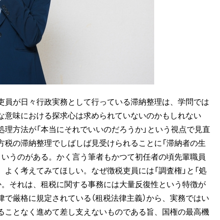
吏員が日々行政実務として行っている滞納整理は、学問では
な意味における探求心は求められていないのかもしれない
処理方法が「本当にそれでいいのだろうか」という視点で見直
方税の滞納整理でしばしば見受けられることに「滞納者の生
というのがある。かく言う筆者もかつて初任者の頃先輩職員
、よく考えてみてほしい。なぜ徴税吏員には「調査権」と「処
か。それは、租税に関する事務には大量反復性という特徴が
律で厳格に規定されている（租税法律主義）から、実務ではい
ることなく進めて差し支えないものである旨、国権の最高機