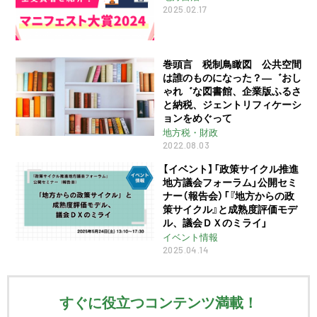
2025.02.17
巻頭言 税制鳥瞰図 公共空間
は誰のものになった？―゛おし
ゃれ゛な図書館、企業版ふるさ
と納税、ジェントリフィケーシ
ョンをめぐって
地方税・財政
2022.08.03
【イベント】「政策サイクル推進
地方議会フォーラム」公開セミ
ナー（報告会）「『地方からの政
策サイクル』と成熟度評価モデ
ル、議会ＤＸのミライ」
イベント情報
2025.04.14
すぐに役立つコンテンツ満載！