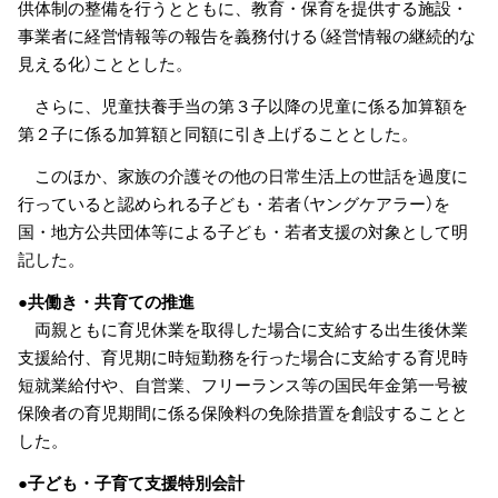
供体制の整備を行うとともに、教育・保育を提供する施設・
事業者に経営情報等の報告を義務付ける（経営情報の継続的な
見える化）こととした。
さらに、児童扶養手当の第３子以降の児童に係る加算額を
第２子に係る加算額と同額に引き上げることとした。
このほか、家族の介護その他の日常生活上の世話を過度に
行っていると認められる子ども・若者（ヤングケアラー）を
国・地方公共団体等による子ども・若者支援の対象として明
記した。
●共働き・共育ての推進
両親ともに育児休業を取得した場合に支給する出生後休業
支援給付、育児期に時短勤務を行った場合に支給する育児時
短就業給付や、自営業、フリーランス等の国民年金第一号被
保険者の育児期間に係る保険料の免除措置を創設することと
した。
●子ども・子育て支援特別会計