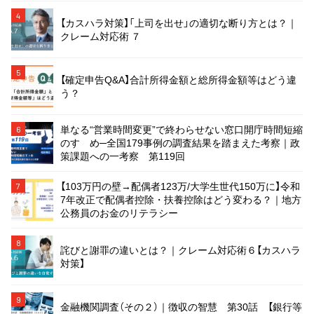
4
【カスハラ対策】「上司を出せ」の適切な断り方とは？｜
クレーム対応術 ７
5
【確定申告Q&A】合計所得金額と総所得金額等はどう違
う？
単なる“営業時間変更”で終わらせない窓口開庁時間短縮
6
のすゝめ─全国179事例の調査結果を踏まえた考察｜政
策課題への一考察 第119回
【103万円の壁→配偶者123万/大学生世代150万に】令和
7
7年改正で配偶者控除・扶養控除はどう変わる？｜地方
公務員のお金のリテラシー
8
詫びと謝罪の違いとは？｜クレーム対応術６【カスハラ
対策】
9
金融機関調査（その２）｜徴収の智慧 第30話 【銀行等