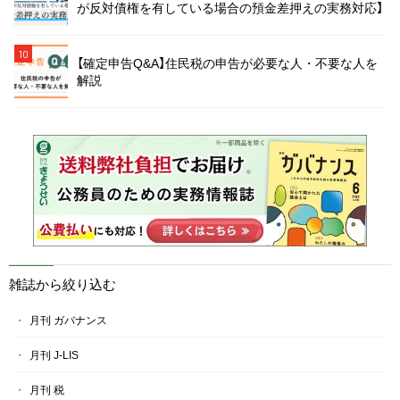
が反対債権を有している場合の預金差押えの実務対応】
10
【確定申告Q&A】住民税の申告が必要な人・不要な人を
解説
雑誌から絞り込む
月刊 ガバナンス
月刊 J-LIS
月刊 税