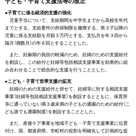
子ども・子育て支援法等の改正
●子育てに係る経済的支援の強化
児童手当について、支給期間を中学生までから高校生年代
までとする、支給要件の所得制限を撤廃する、第３子以降の
児童に係る支給額を月額３万円とする、支払月を年３回から
隔月（偶数月）の年６回とすることとした。
また、妊娠期の負担の軽減のため、妊婦のための支援給付
を創設し、この給付と妊婦等包括相談支援事業を効果的に組
み合わせることで総合的な支援を行うこととした。
●こども・子育て世帯支援の拡充
妊婦のための支援給付と併せて、妊婦等に対する相談支援
事業（妊婦等包括相談支援事業）を創設するとともに、保育所
等に通っていない満３歳未満の子どもの通園のための給付（こ
ども誰でも通園制度）を創設することとした。
また、産後ケア事業を地域子ども・子育て支援事業に位置
付け、国、都道府県、市町村の役割を明確化して計画的な提