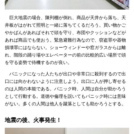
巨大地震の場合、陳列棚が倒れ、商品が天井から落ち、天
井板がはがれて照明と一緒に落ちてくるだろう。買い物かご
やかばんがあればそれで頭を守り、布団やクッションなどが
あれば商品でも使おう。緊急避難行為なので、窃盗罪や器物
損壊罪にはならない。ショーウィンドーや窓ガラスからは離
れ、階段の踊り場やエレベーターの前の比較的広い場所で頭
を守る姿勢で待機するのが良い。
パニックになった人たちが出口や非常口に殺到するので出
口には向かわないように注意しよう。出口に人が押し寄せる
のは人間の本能である。パニック時、人間は自分が助かろう
として行動する。道徳や倫理を説いてもパニック時には意味
がない。多くの人間は他人を蹴落としても助かろうとする。
地震の後、火事発生！