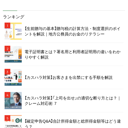
ランキング
1
【生前贈与の基本】贈与税の計算方法・制度選択のポイ
ントを解説｜地方公務員のお金のリテラシー
2
電子証明書とは？署名用と利用者証明用の違いをわか
りやすく解説
3
【カスハラ対策】お客さまを出禁にする手順を解説
4
【カスハラ対策】「上司を出せ」の適切な断り方とは？｜
クレーム対応術 ７
5
【確定申告Q&A】合計所得金額と総所得金額等はどう違
う？