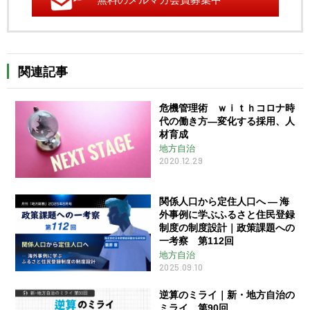
関連記事
危機管理術 ｗｉｔｈコロナ時
代の働き方―変化する採用、人
材育成
地方自治
2020.12.29
関係人口から定住人口へ ― 海
外事例に学ぶふるさと住民登録
制度の制度設計｜政策課題への
一考察 第112回
地方自治
2025.09.10
逆算のミライ｜新・地方自治の
ミライ 第90回