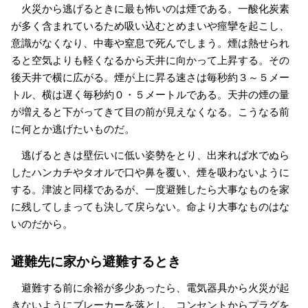
火災から逃げるときに最も怖いのは煙である。一酸化炭素
が多く含まれているため吸い込むとめまいや痙攣を起こし、
意識がなくなり、中毒や窒息で死んでしまう。煙は熱せられ
ると空気よりも軽くなるから天井に向かって上昇する。その
後天井で横に広がる。煙が上に昇る速さは毎秒約３～５メー
トル、横は遅く毎秒約０・５メートルである。天井の煙の量
が増えると下がってきて目の前が見えなくなる。こうなる前
に何とか逃げたいものだ。
逃げるときは壁伝いに低い姿勢をとり、出来れば水でぬら
したハンカチやタオルで口や鼻を覆い、煙を吸わないように
する。津波と同様であるが、一度避難したら大事なものを家
に残してしまっても決して戻らない。命より大事なものはな
いのだから。
避難先に家から避難するとき
避難する前に余裕が多少あったら、電気器具から火災が起
きないようにブレーカーを落とし、コンセントからプラグを