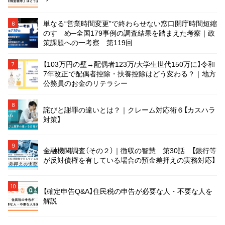
単なる“営業時間変更”で終わらせない窓口開庁時間短縮
6
のすゝめ─全国179事例の調査結果を踏まえた考察｜政
策課題への一考察 第119回
【103万円の壁→配偶者123万/大学生世代150万に】令和
7
7年改正で配偶者控除・扶養控除はどう変わる？｜地方
公務員のお金のリテラシー
8
詫びと謝罪の違いとは？｜クレーム対応術６【カスハラ
対策】
9
金融機関調査（その２）｜徴収の智慧 第30話 【銀行等
が反対債権を有している場合の預金差押えの実務対応】
10
【確定申告Q&A】住民税の申告が必要な人・不要な人を
解説