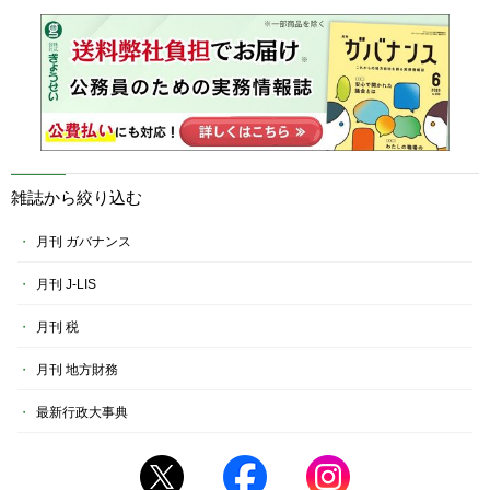
雑誌から絞り込む
月刊 ガバナンス
月刊 J-LIS
月刊 税
月刊 地方財務
最新行政大事典