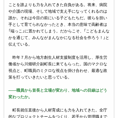
ことを誰よりも力を入れてきた自負がある。将来、病院
や介護の現場、そして地域で支え手になってくれるのは
誰か。それは今目の前にいる子どもたちだ。彼らを担い
手として育てられなかったとき、本当の意味で高齢者は
「端っこ」に置かれてしまう。だからこそ、「こどもまんな
かを通じて、みんながまんなかになる社会を作ろう！」と
伝えている。
昨年７月から地方創生人材支援制度を活用し、厚生労
働省から川畑研介副町長に来てもらった。国のマクロな
視点と、町職員のミクロな視点を掛け合わせ、最適な政
策を打っていきたいと思っている。
――職員から首長と立場が変わり、地域への目線はどう
変わったか。
町長就任直後から人材育成にも力を入れてきた。全庁
的なプロジェクトチームをつくり、若手から管理職まで