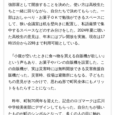
強部屋として開放することを決めた。使い方は高校生た
ちと一緒に回りながら、自分たちで決めてもらった。一
部はおしゃべり・お菓子ＯＫで勉強ができるスペースに
して、狭い会議室は机を壁向きに配置し、私語厳禁で集
中するスペースなどのすみ分けをした。2024年夏に聴い
た高校生の意見は、年末にはプレ開放を実施。現在は17
時15分から22時まで利用可能としている。
「小腹が空いたときに食べ物を買える自販機が欲しい」
という声もあり、お菓子やパンの自販機を設置した。こ
の自販機が、実は災害時には無料開放できる災害救援自
販機だった。災害時、役場は避難所にもなる。子どもた
ちの意見がきっかけで、思わぬ形で町民全体にもメリッ
トをもたらすことになった。
昨年、町制70周年を迎えた。記念のロゴマークは広川
中学校美術部にデザインしてもらった。自分たちが描い
たものが町のシンボルとなって、多くの人の目に触れ