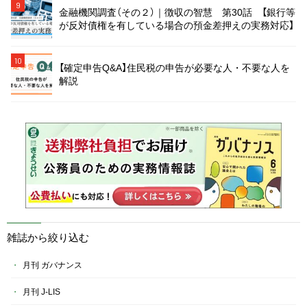
9
金融機関調査（その２）｜徴収の智慧 第30話 【銀行等
が反対債権を有している場合の預金差押えの実務対応】
10
【確定申告Q&A】住民税の申告が必要な人・不要な人を
解説
雑誌から絞り込む
月刊 ガバナンス
月刊 J-LIS