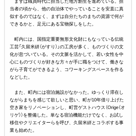
まずは職員時代に担当した地方創生を進めている。担
当者の頃から、他の自治体でやっていることを安直に真
似するのではなく、まずは自分たちのまちの資源で何が
できるかと、足元にある宝物探しをした。
町内には、国指定重要無形文化財にもなっている伝統
工芸「久留米絣（がすり）」の工房が多く、ものづくりの文
化が息づいている。その文脈を活かして、若い女性を中
心にものづくりが好きな方々が手に職をつけて、働きな
がら子育てができるよう、コワーキングスペースを作る
などした。
また、町内には宿泊施設がなかった。ゆっくり滞在し
ながらまちを感じて欲しいと思い、町が10年借り上げた
空き家をリノベーションし、町営ゲストハウス（Orige（オ
リゲ））を整備した。単なる宿泊機能だけでなく、お試し
移住やクリエイターらを呼び、久留米絣とコラボする事
業も始めた。