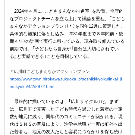
2024年４月に「こどもまんなか推進室」を設置、全庁的
なプロジェクトチームを立ち上げて議論を重ね、「こども
まんなかアクションプラン」（＊）を同年12月に策定した。
具体的な施策に落とし込み、2031年度まで８年間前・後
期４年）の計画で実行に移っている。現在取り組んでいる
前期では、「子どもたち自身が『自分は大切にされてい
る』と実感できる」ことを目指している。
＊広川町こどもまんなかアクションプラン
https://www.town.hirokawa.fukuoka.jp/soshiki/kyoikuiinkai_ji
mukyoku/4/2/5972.html
最終的に描いているのは、「広川サイクル」だ。まず
は、広川町で充実した子ども時代を過ごした若者の一定
数が地元に残り、同年代のコミュニティが築かれる。現
代はＳＮＳの普及により、進学や就職で一度は町外へ出
た若者も、地元の友人たちと容易につながりを保ち続け