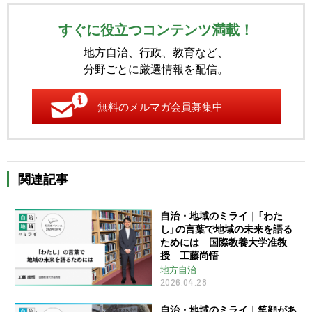
すぐに役立つコンテンツ満載！
地方自治、行政、教育など、
分野ごとに厳選情報を配信。
無料のメルマガ会員募集中
関連記事
自治・地域のミライ｜「わた
し」の言葉で地域の未来を語る
ためには 国際教養大学准教
授 工藤尚悟
地方自治
2026.04.28
自治・地域のミライ｜笑顔があ