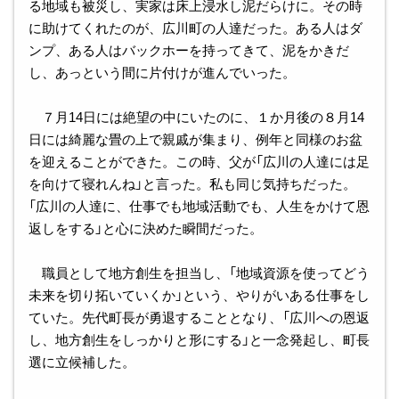
る地域も被災し、実家は床上浸水し泥だらけに。その時
に助けてくれたのが、広川町の人達だった。ある人はダ
ンプ、ある人はバックホーを持ってきて、泥をかきだ
し、あっという間に片付けが進んでいった。
７月14日には絶望の中にいたのに、１か月後の８月14
日には綺麗な畳の上で親戚が集まり、例年と同様のお盆
を迎えることができた。この時、父が「広川の人達には足
を向けて寝れんね」と言った。私も同じ気持ちだった。
「広川の人達に、仕事でも地域活動でも、人生をかけて恩
返しをする」と心に決めた瞬間だった。
職員として地方創生を担当し、「地域資源を使ってどう
未来を切り拓いていくか」という、やりがいある仕事をし
ていた。先代町長が勇退することとなり、「広川への恩返
し、地方創生をしっかりと形にする」と一念発起し、町長
選に立候補した。