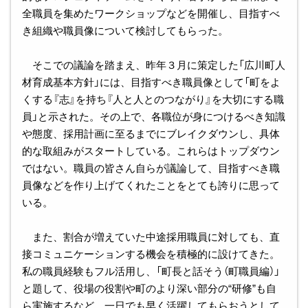
全職員を集めたワークショップなどを開催し、目指すべ
き組織や職員像について検討してもらった。
そこでの議論を踏まえ、昨年３月に策定した「広川町人
材育成基本方針」には、目指すべき職員像として「町をよ
くする『志』を持ち『人と人とのつながり』を大切にする職
員」と示された。その上で、各職位が身につけるべき知識
や態度、採用計画に至るまでにブレイクダウンし、具体
的な取組みがスタートしている。これらはトップダウン
ではない。職員の皆さん自らが議論して、目指すべき職
員像などを作り上げてくれたことをとても誇りに思って
いる。
また、割合が増えていた中途採用職員に対しても、直
接コミュニケーションする機会を積極的に設けてきた。
私の職員経験もフル活用し、「町長と話そう（町職員編）」
と題して、役場の役割や町のより深い部分の“研修”も自
ら実施するなど、一日でも早く活躍してもらおうとして