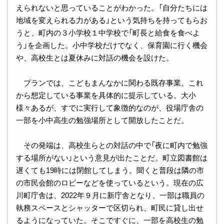
えられないと思っていることがわかった。「自分たちには
地域を変えられる力がある」という気持ちを持ってもらお
うと、町内の３小学校１中学校で「町長と給食を食べよ
う」を企画した。小中学校だけでなく、保育園に行く機会
や、高校生とは夏休みに対話の機会を設けた。
プランでは、こどもまんなかに関わる既存事業、これ
から想定している事業を具体的に提示している。大小
様々あるが、すでに実行して象徴的なのが、役場庁舎の
一部を小中高生の勉強場所として開放したことだ。
その発端は、高校生らとの対話の中で「夜に町内で勉強
する場所がない」という意見が出たことだ。町立図書館は
遅くても19時には閉館してしまう。聞くと普段は隣の市
の市民会館のロビーなどを使っているという。現在の広
川町庁舎は、2022年９月に新庁舎となり、一部は職員の
執務スペースとシャッターで区切られ、町民に貸し出せ
るようになっていた。そこですぐに、一部を高校生の勉