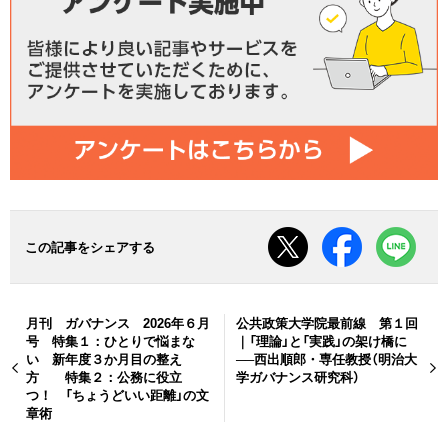
この記事をシェアする
月刊 ガバナンス 2026年６月
公共政策大学院最前線 第１回
号 特集１：ひとりで悩まな
｜「理論」と「実践」の架け橋に
い 新年度３か月目の整え
──西出順郎・専任教授（明治大
方 特集２：公務に役立
学ガバナンス研究科）
つ！ 「ちょうどいい距離」の文
章術