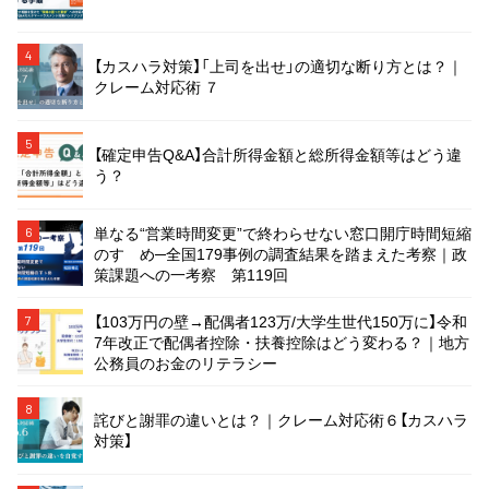
4
【カスハラ対策】「上司を出せ」の適切な断り方とは？｜
クレーム対応術 ７
5
【確定申告Q&A】合計所得金額と総所得金額等はどう違
う？
単なる“営業時間変更”で終わらせない窓口開庁時間短縮
6
のすゝめ─全国179事例の調査結果を踏まえた考察｜政
策課題への一考察 第119回
【103万円の壁→配偶者123万/大学生世代150万に】令和
7
7年改正で配偶者控除・扶養控除はどう変わる？｜地方
公務員のお金のリテラシー
8
詫びと謝罪の違いとは？｜クレーム対応術６【カスハラ
対策】