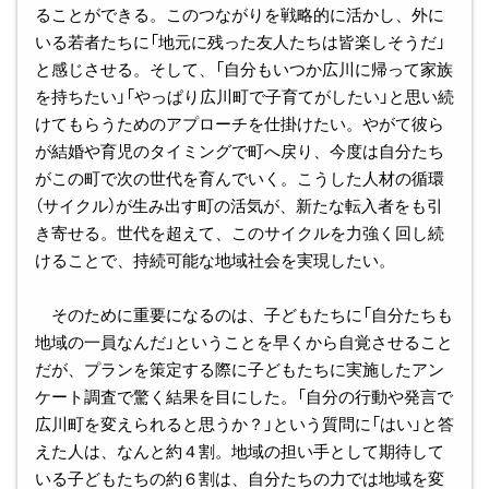
ることができる。このつながりを戦略的に活かし、外に
いる若者たちに「地元に残った友人たちは皆楽しそうだ」
と感じさせる。そして、「自分もいつか広川に帰って家族
を持ちたい」「やっぱり広川町で子育てがしたい」と思い続
けてもらうためのアプローチを仕掛けたい。やがて彼ら
が結婚や育児のタイミングで町へ戻り、今度は自分たち
がこの町で次の世代を育んでいく。こうした人材の循環
（サイクル）が生み出す町の活気が、新たな転入者をも引
き寄せる。世代を超えて、このサイクルを力強く回し続
けることで、持続可能な地域社会を実現したい。
そのために重要になるのは、子どもたちに「自分たちも
地域の一員なんだ」ということを早くから自覚させること
だが、プランを策定する際に子どもたちに実施したアン
ケート調査で驚く結果を目にした。「自分の行動や発言で
広川町を変えられると思うか？」という質問に「はい」と答
えた人は、なんと約４割。地域の担い手として期待して
いる子どもたちの約６割は、自分たちの力では地域を変