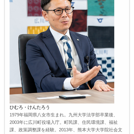
ひむろ・けんたろう
1979年福岡県八女市生まれ。九州大学法学部卒業後、
2003年に広川町役場入庁。町⺠課、住⺠環境課、福祉
課、政策調整課を経験。2013年、熊本大学大学院社会文