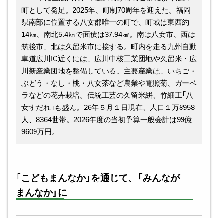
町として発足。2025年、町制70周年を迎えた。福岡
県南部に位置する八女郡唯一の町で、町域は東西約
14㎞、南北5.4㎞で面積は37.94㎢。南は八女市、西は
筑後市、北は久留米市に接する。町内を走る九州自動
車道広川IC近くには、広川中核工業団地や久留米・広
川新産業団地を整備している。主要産業は、いちご・
ぶどう・なし・桃・八女茶など農業や電照菊、ガーベ
ラなどの花卉栽培。伝統工芸の久留米絣、竹細工「八
女すだれ」も盛ん。26年５月１日現在、人口１万8958
人、8364世帯。2026年度の当初予算一般会計は99億
9609万円。
「こどもまんなか」を通じて、「みんなが
まんなか」に