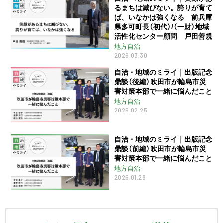
るまちは滅びない。誇りが育て
ば、いなかは強くなる 前兵庫
県多可町長（初代）/（一財）地域
活性化センター顧問 戸田善規
地方自治
2026.03.30
自治・地域のミライ｜出版記念
鼎談（後編）吹田市が輪島市災
害対策本部で一緒に悩んだこと
地方自治
2026.02.25
自治・地域のミライ｜出版記念
鼎談（前編）吹田市が輪島市災
害対策本部で一緒に悩んだこと
地方自治
2026.01.28